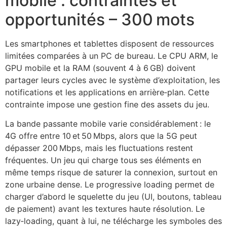
mobile : contraintes et
opportunités – 300 mots
Les smartphones et tablettes disposent de ressources
limitées comparées à un PC de bureau. Le CPU ARM, le
GPU mobile et la RAM (souvent 4 à 6 GB) doivent
partager leurs cycles avec le système d’exploitation, les
notifications et les applications en arrière‑plan. Cette
contrainte impose une gestion fine des assets du jeu.
La bande passante mobile varie considérablement : le
4G offre entre 10 et 50 Mbps, alors que la 5G peut
dépasser 200 Mbps, mais les fluctuations restent
fréquentes. Un jeu qui charge tous ses éléments en
même temps risque de saturer la connexion, surtout en
zone urbaine dense. Le progressive loading permet de
charger d’abord le squelette du jeu (UI, boutons, tableau
de paiement) avant les textures haute résolution. Le
lazy‑loading, quant à lui, ne télécharge les symboles des