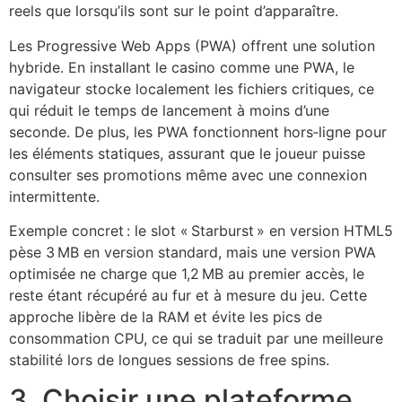
reels que lorsqu’ils sont sur le point d’apparaître.
Les Progressive Web Apps (PWA) offrent une solution
hybride. En installant le casino comme une PWA, le
navigateur stocke localement les fichiers critiques, ce
qui réduit le temps de lancement à moins d’une
seconde. De plus, les PWA fonctionnent hors‑ligne pour
les éléments statiques, assurant que le joueur puisse
consulter ses promotions même avec une connexion
intermittente.
Exemple concret : le slot « Starburst » en version HTML5
pèse 3 MB en version standard, mais une version PWA
optimisée ne charge que 1,2 MB au premier accès, le
reste étant récupéré au fur et à mesure du jeu. Cette
approche libère de la RAM et évite les pics de
consommation CPU, ce qui se traduit par une meilleure
stabilité lors de longues sessions de free spins.
3. Choisir une plateforme