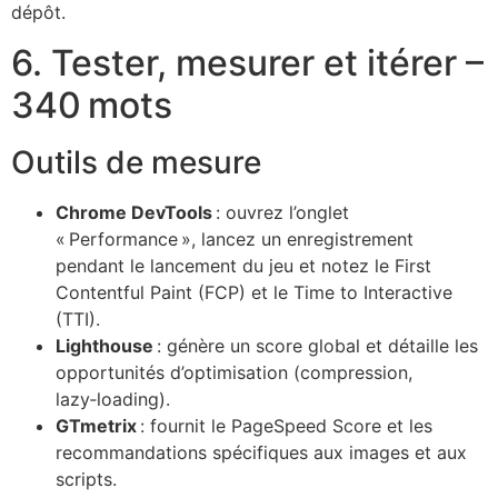
dépôt.
6. Tester, mesurer et itérer –
340 mots
Outils de mesure
Chrome DevTools
: ouvrez l’onglet
« Performance », lancez un enregistrement
pendant le lancement du jeu et notez le First
Contentful Paint (FCP) et le Time to Interactive
(TTI).
Lighthouse
: génère un score global et détaille les
opportunités d’optimisation (compression,
lazy‑loading).
GTmetrix
: fournit le PageSpeed Score et les
recommandations spécifiques aux images et aux
scripts.