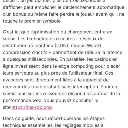
décisif : un jeu qui met plus de trois secondes à
s’afficher peut empêcher le déclenchement automatique
d’un bonus ou même faire perdre le joueur avant qu’il ne
touche le premier symbole.
C’est ici que l’optimisation du chargement entre en
scène. Les technologies récentes – réseaux de
distribution de contenu (CDN), rendus WebGL,
compression d’actifs – permettent de réduire la latence
à quelques millisecondes. En parallèle, les casinos en
ligne investissent dans le edge computing pour placer
leurs serveurs au plus près de l’utilisateur final. Ces
avancées sont directement liées à la capacité de
recevoir des tours gratuits sans interruption. Pour en
savoir plus sur les ressources disponibles autour de la
performance web, vous pouvez consulter le
site
https://ins-rdc.org/
.
Dans ce guide, nous décortiquerons les étapes
techniques essentielles, les réglages mobiles à