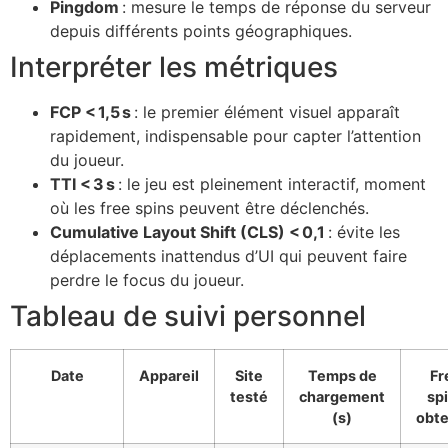
Pingdom
: mesure le temps de réponse du serveur
depuis différents points géographiques.
Interpréter les métriques
FCP < 1,5 s
: le premier élément visuel apparaît
rapidement, indispensable pour capter l’attention
du joueur.
TTI < 3 s
: le jeu est pleinement interactif, moment
où les free spins peuvent être déclenchés.
Cumulative Layout Shift (CLS) < 0,1
: évite les
déplacements inattendus d’UI qui peuvent faire
perdre le focus du joueur.
Tableau de suivi personnel
Date
Appareil
Site
Temps de
Fr
testé
chargement
sp
(s)
obt