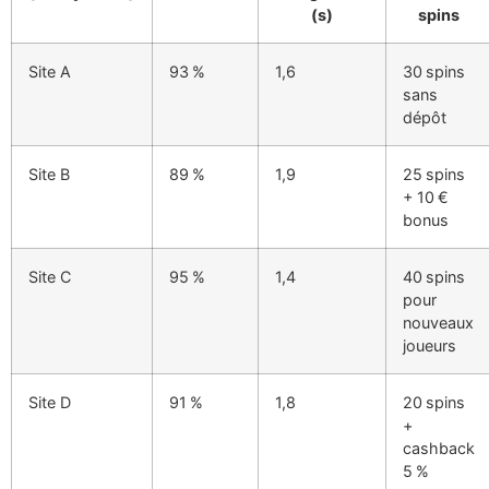
(s)
spins
Site A
93 %
1,6
30 spins
sans
dépôt
Site B
89 %
1,9
25 spins
+ 10 €
bonus
Site C
95 %
1,4
40 spins
pour
nouveaux
joueurs
Site D
91 %
1,8
20 spins
+
cashback
5 %