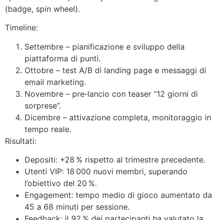
(badge, spin wheel).
Timeline:
Settembre – pianificazione e sviluppo della
piattaforma di punti.
Ottobre – test A/B di landing page e messaggi di
email marketing.
Novembre – pre‑lancio con teaser “12 giorni di
sorprese”.
Dicembre – attivazione completa, monitoraggio in
tempo reale.
Risultati:
Depositi: +28 % rispetto al trimestre precedente.
Utenti VIP: 18 000 nuovi membri, superando
l’obiettivo del 20 %.
Engagement: tempo medio di gioco aumentato da
45 a 68 minuti per sessione.
Feedback: il 92 % dei partecipanti ha valutato la