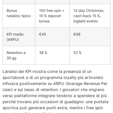
Bonus
100 free spin +
12‑day Christmas,
natalizio tipico
10 % deposit
cash‑back 15 %,
bonus
biglietti evento
KPI medio
€45
€68
(ARPU)
Retention a
38 %
52 %
30 gg
L’analisi dei KPI mostra come la presenza di un
sportsbook e di un programma loyalty più articolato
influisca positivamente su ARPU (Average Revenue Per
User) e sul tasso di retention. I giocatori che migrano
verso piattaforme integrate tendono a spendere di più
perché trovano più occasioni di guadagno: una puntata
sportiva può generare punti extra, mentre i free spin