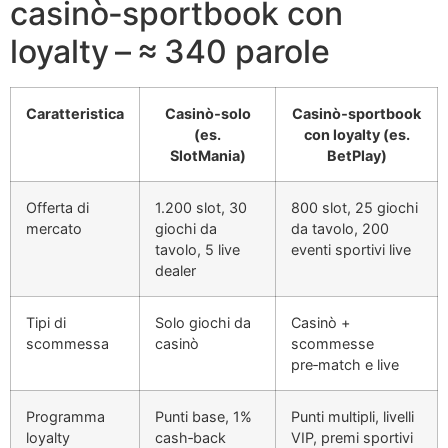
casinò‑sportbook con
loyalty – ≈ 340 parole
Caratteristica
Casinò‑solo
Casinò‑sportbook
(es.
con loyalty (es.
SlotMania)
BetPlay)
Offerta di
1.200 slot, 30
800 slot, 25 giochi
mercato
giochi da
da tavolo, 200
tavolo, 5 live
eventi sportivi live
dealer
Tipi di
Solo giochi da
Casinò +
scommessa
casinò
scommesse
pre‑match e live
Programma
Punti base, 1%
Punti multipli, livelli
loyalty
cash‑back
VIP, premi sportivi