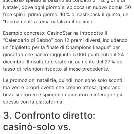
Natale”, dove ogni giorno si sblocca un nuovo bonus: 50
free spin il primo giorno, 10 % di cash‑back il quinto, un
“tournament” a tema natalizio il decimo.
Esempio concreto: CasinoStar ha introdotto il
“Calendario di Babbo” con 12 premi diversi, includendo
un “biglietto per la finale di Champions League” per i
giocatori che hanno raggiunto 5.000 punti entro il 24
dicembre. Il risultato è stato un aumento del 27 % del
tasso di retention rispetto al mese precedente.
Le promozioni natalizie, quindi, non sono solo sconti,
ma veri e propri eventi che creano attesa, generano
buzz sui forum e spingono i giocatori a interagire più
spesso con la piattaforma.
3. Confronto diretto:
casinò‑solo vs.