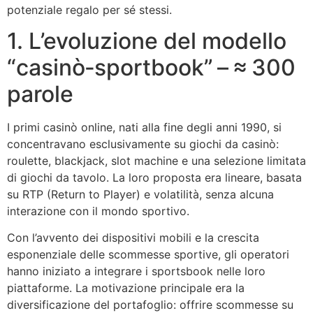
potenziale regalo per sé stessi.
1. L’evoluzione del modello
“casinò‑sportbook” – ≈ 300
parole
I primi casinò online, nati alla fine degli anni 1990, si
concentravano esclusivamente su giochi da casinò:
roulette, blackjack, slot machine e una selezione limitata
di giochi da tavolo. La loro proposta era lineare, basata
su RTP (Return to Player) e volatilità, senza alcuna
interazione con il mondo sportivo.
Con l’avvento dei dispositivi mobili e la crescita
esponenziale delle scommesse sportive, gli operatori
hanno iniziato a integrare i sportsbook nelle loro
piattaforme. La motivazione principale era la
diversificazione del portafoglio: offrire scommesse su