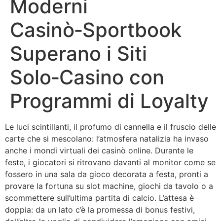
Moderni
Casinò‑Sportbook
Superano i Siti
Solo‑Casino con
Programmi di Loyalty
Le luci scintillanti, il profumo di cannella e il fruscio delle
carte che si mescolano: l’atmosfera natalizia ha invaso
anche i mondi virtuali dei casinò online. Durante le
feste, i giocatori si ritrovano davanti al monitor come se
fossero in una sala da gioco decorata a festa, pronti a
provare la fortuna su slot machine, giochi da tavolo o a
scommettere sull’ultima partita di calcio. L’attesa è
doppia: da un lato c’è la promessa di bonus festivi,