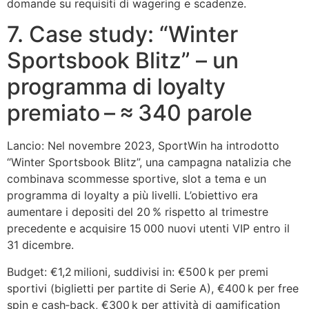
domande su requisiti di wagering e scadenze.
7. Case study: “Winter
Sportsbook Blitz” – un
programma di loyalty
premiato – ≈ 340 parole
Lancio: Nel novembre 2023, SportWin ha introdotto
“Winter Sportsbook Blitz”, una campagna natalizia che
combinava scommesse sportive, slot a tema e un
programma di loyalty a più livelli. L’obiettivo era
aumentare i depositi del 20 % rispetto al trimestre
precedente e acquisire 15 000 nuovi utenti VIP entro il
31 dicembre.
Budget: €1,2 milioni, suddivisi in: €500 k per premi
sportivi (biglietti per partite di Serie A), €400 k per free
spin e cash‑back, €300 k per attività di gamification