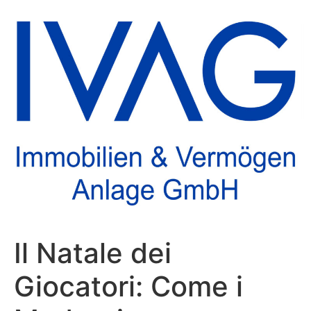
Il Natale dei
Giocatori: Come i