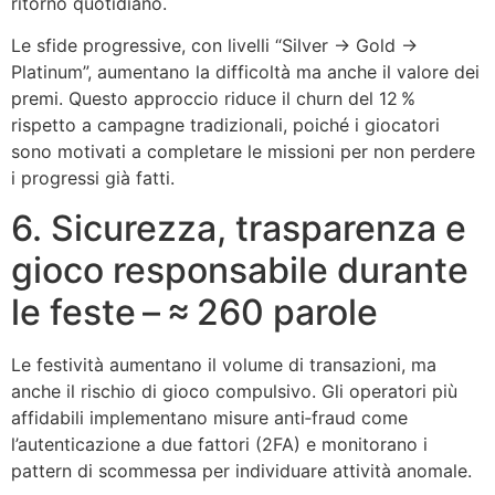
ritorno quotidiano.
Le sfide progressive, con livelli “Silver → Gold →
Platinum”, aumentano la difficoltà ma anche il valore dei
premi. Questo approccio riduce il churn del 12 %
rispetto a campagne tradizionali, poiché i giocatori
sono motivati a completare le missioni per non perdere
i progressi già fatti.
6. Sicurezza, trasparenza e
gioco responsabile durante
le feste – ≈ 260 parole
Le festività aumentano il volume di transazioni, ma
anche il rischio di gioco compulsivo. Gli operatori più
affidabili implementano misure anti‑fraud come
l’autenticazione a due fattori (2FA) e monitorano i
pattern di scommessa per individuare attività anomale.