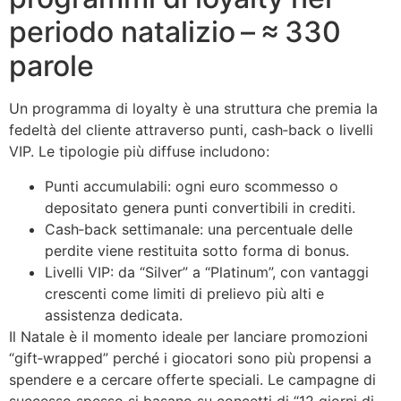
periodo natalizio – ≈ 330
parole
Un programma di loyalty è una struttura che premia la
fedeltà del cliente attraverso punti, cash‑back o livelli
VIP. Le tipologie più diffuse includono:
Punti accumulabili: ogni euro scommesso o
depositato genera punti convertibili in crediti.
Cash‑back settimanale: una percentuale delle
perdite viene restituita sotto forma di bonus.
Livelli VIP: da “Silver” a “Platinum”, con vantaggi
crescenti come limiti di prelievo più alti e
assistenza dedicata.
Il Natale è il momento ideale per lanciare promozioni
“gift‑wrapped” perché i giocatori sono più propensi a
spendere e a cercare offerte speciali. Le campagne di
successo spesso si basano su concetti di “12 giorni di