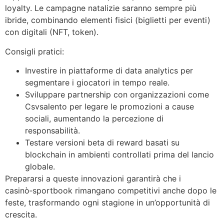
loyalty. Le campagne natalizie saranno sempre più
ibride, combinando elementi fisici (biglietti per eventi)
con digitali (NFT, token).
Consigli pratici:
Investire in piattaforme di data analytics per
segmentare i giocatori in tempo reale.
Sviluppare partnership con organizzazioni come
Csvsalento per legare le promozioni a cause
sociali, aumentando la percezione di
responsabilità.
Testare versioni beta di reward basati su
blockchain in ambienti controllati prima del lancio
globale.
Prepararsi a queste innovazioni garantirà che i
casinò‑sportbook rimangano competitivi anche dopo le
feste, trasformando ogni stagione in un’opportunità di
crescita.