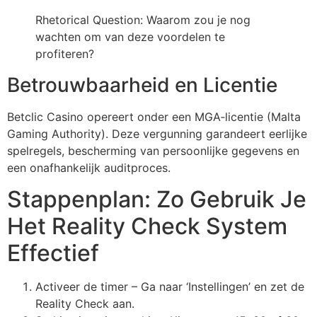
Rhetorical Question: Waarom zou je nog
wachten om van deze voordelen te
profiteren?
Betrouwbaarheid en Licentie
Betclic Casino opereert onder een MGA‑licentie (Malta
Gaming Authority). Deze vergunning garandeert eerlijke
spelregels, bescherming van persoonlijke gegevens en
een onafhankelijk auditproces.
Stappenplan: Zo Gebruik Je
Het Reality Check System
Effectief
Activeer de timer – Ga naar ‘Instellingen’ en zet de
Reality Check aan.