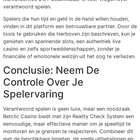
verantwoord spelen.
Spelers die hun tijd en geld in de hand willen houden,
vinden in dit platform een betrouwbare partner. Door de
tools te gebruiken die hierboven zijn beschreven, kun je
genieten van spannende slots, een authentiek live
casino en zelfs sportweddenschappen, zonder je
financiële of emotionele welzijn uit het oog te verliezen.
Conclusie: Neem De
Controle Over Je
Spelervaring
Verantwoord spelen is geen luxe, maar een noodzaak.
Betclic Casino biedt met zijn Reality Check System een
eenvoudige, maar effectieve manier om je speeltijd te
monitoren en je grenzen te respecteren. Combineer dit
met de beschikbare limieten, de snelle uitbetalingen en