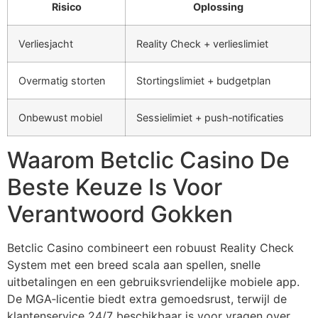
Risico
Oplossing
Verliesjacht
Reality Check + verlieslimiet
Overmatig storten
Stortingslimiet + budgetplan
Onbewust mobiel
Sessielimiet + push‑notificaties
Waarom Betclic Casino De
Beste Keuze Is Voor
Verantwoord Gokken
Betclic Casino combineert een robuust Reality Check
System met een breed scala aan spellen, snelle
uitbetalingen en een gebruiksvriendelijke mobiele app.
De MGA‑licentie biedt extra gemoedsrust, terwijl de
klantenservice 24/7 beschikbaar is voor vragen over