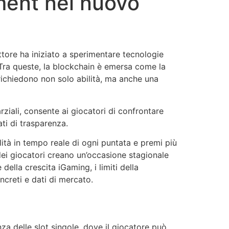
ment nel nuovo
ttore ha iniziato a sperimentare tecnologie
 Tra queste, la blockchain è emersa come la
richiedono non solo abilità, ma anche una
arziali, consente ai giocatori di confrontare
ti di trasparenza.
lità in tempo reale di ogni puntata e premi più
 dei giocatori creano un’occasione stagionale
della crescita iGaming, i limiti della
ncreti e dati di mercato.
nza delle slot singole, dove il giocatore può