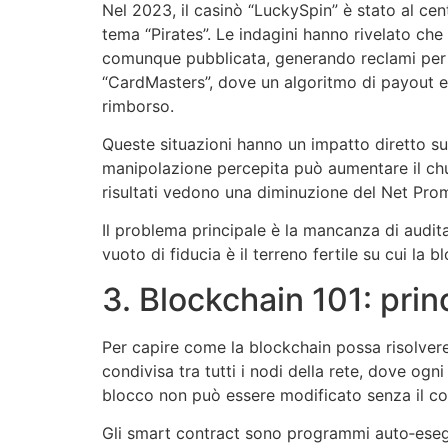
Nel 2023, il casinò “LuckySpin” è stato al cen
tema “Pirates”. Le indagini hanno rivelato ch
comunque pubblicata, generando reclami per pr
“CardMasters”, dove un algoritmo di payout er
rimborso.
Queste situazioni hanno un impatto diretto su
manipolazione percepita può aumentare il chur
risultati vedono una diminuzione del Net Prom
Il problema principale è la mancanza di audita
vuoto di fiducia è il terreno fertile su cui la 
3. Blockchain 101: prin
Per capire come la blockchain possa risolvere
condivisa tra tutti i nodi della rete, dove ogn
blocco non può essere modificato senza il co
Gli smart contract sono programmi auto‑esegu