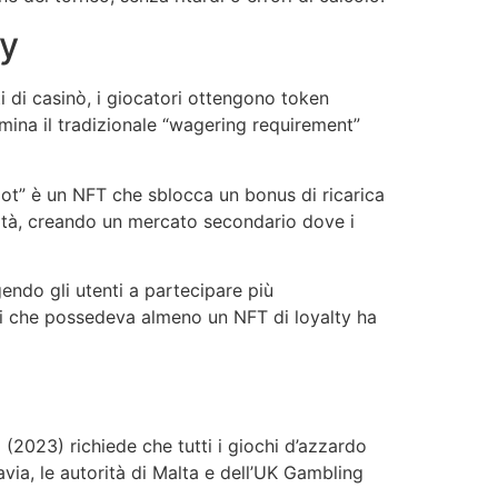
ty
i di casinò, i giocatori ottengono token
mina il tradizionale “wagering requirement”
ot” è un NFT che sblocca un bonus di ricarica
unità, creando un mercato secondario dove i
endo gli utenti a partecipare più
ori che possedeva almeno un NFT di loyalty ha
2023) richiede che tutti i giochi d’azzardo
via, le autorità di Malta e dell’UK Gambling