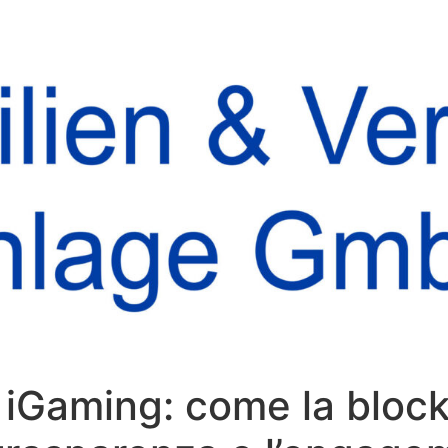
ei iGaming: come la bloc