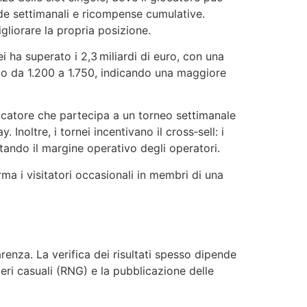
ide settimanali e ricompense cumulative.
gliorare la propria posizione.
 ha superato i 2,3 miliardi di euro, con una
ito da 1.200 a 1.750, indicando una maggiore
ocatore che partecipa a un torneo settimanale
Inoltre, i tornei incentivano il cross‑sell: i
tando il margine operativo degli operatori.
ma i visitatori occasionali in membri di una
renza. La verifica dei risultati spesso dipende
meri casuali (RNG) e la pubblicazione delle