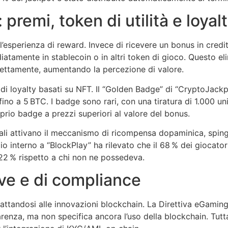
 premi, token di utilità e loyal
’esperienza di reward. Invece di ricevere un bonus in credit
amente in stablecoin o in altri token di gioco. Questo eli
rettamente, aumentando la percezione di valore.
di loyalty basati su NFT. Il “Golden Badge” di “CryptoJackp
fino a 5 BTC. I badge sono rari, con una tiratura di 1.000 
rio badge a prezzi superiori al valore del bonus.
itali attivano il meccanismo di ricompensa dopaminica, sping
o interno a “BlockPlay” ha rilevato che il 68 % dei giocat
 22 % rispetto a chi non ne possedeva.
ive e di compliance
tandosi alle innovazioni blockchain. La Direttiva eGaming (
renza, ma non specifica ancora l’uso della blockchain. Tutta