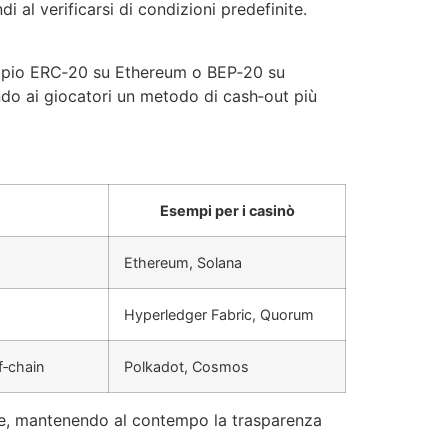
 al verificarsi di condizioni predefinite.
esempio ERC‑20 su Ethereum o BEP‑20 su
endo ai giocatori un metodo di cash‑out più
Esempi per i casinò
Ethereum, Solana
Hyperledger Fabric, Quorum
f‑chain
Polkadot, Cosmos
ee, mantenendo al contempo la trasparenza