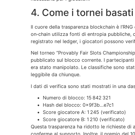
4. Come i tornei basati 
Il cuore della trasparenza blockchain è l’RNG 
on‑chain utilizza fonti di entropia pubbliche, 
registrato nel ledger, i giocatori possono veri
Nel torneo “Provably Fair Slots Championshi
pubblicato sul blocco corrente. I partecipanti 
era stato manipolato. Le classifiche sono sta
leggibile da chiunque.
I dati di verifica sono stati mostrati in una da
Numero di blocco: 15 842 321
Hash del blocco: 0x9f3b…e7c1
Score giocatore A: 1 245 (verificato)
Score giocatore B: 1 210 (verificato)
Questa trasparenza ha ridotto le richieste di 
conferme al supporto. Inoltre, il premio del 10