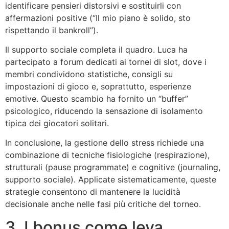
identificare pensieri distorsivi e sostituirli con
affermazioni positive (“Il mio piano è solido, sto
rispettando il bankroll”).
Il supporto sociale completa il quadro. Luca ha
partecipato a forum dedicati ai tornei di slot, dove i
membri condividono statistiche, consigli su
impostazioni di gioco e, soprattutto, esperienze
emotive. Questo scambio ha fornito un “buffer”
psicologico, riducendo la sensazione di isolamento
tipica dei giocatori solitari.
In conclusione, la gestione dello stress richiede una
combinazione di tecniche fisiologiche (respirazione),
strutturali (pause programmate) e cognitive (journaling,
supporto sociale). Applicate sistematicamente, queste
strategie consentono di mantenere la lucidità
decisionale anche nelle fasi più critiche del torneo.
3. I bonus come leva