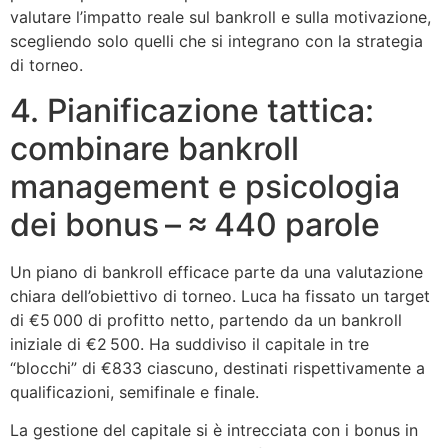
valutare l’impatto reale sul bankroll e sulla motivazione,
scegliendo solo quelli che si integrano con la strategia
di torneo.
4. Pianificazione tattica:
combinare bankroll
management e psicologia
dei bonus – ≈ 440 parole
Un piano di bankroll efficace parte da una valutazione
chiara dell’obiettivo di torneo. Luca ha fissato un target
di €5 000 di profitto netto, partendo da un bankroll
iniziale di €2 500. Ha suddiviso il capitale in tre
“blocchi” di €833 ciascuno, destinati rispettivamente a
qualificazioni, semifinale e finale.
La gestione del capitale si è intrecciata con i bonus in