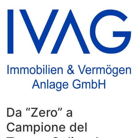
Da “Zero” a
Campione del