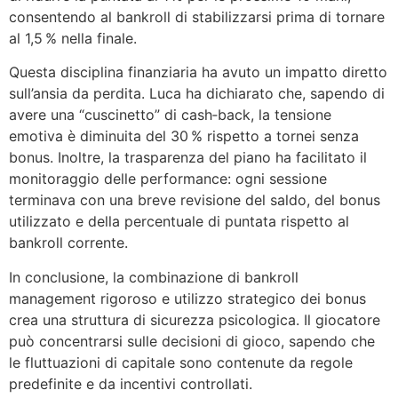
consentendo al bankroll di stabilizzarsi prima di tornare
al 1,5 % nella finale.
Questa disciplina finanziaria ha avuto un impatto diretto
sull’ansia da perdita. Luca ha dichiarato che, sapendo di
avere una “cuscinetto” di cash‑back, la tensione
emotiva è diminuita del 30 % rispetto a tornei senza
bonus. Inoltre, la trasparenza del piano ha facilitato il
monitoraggio delle performance: ogni sessione
terminava con una breve revisione del saldo, del bonus
utilizzato e della percentuale di puntata rispetto al
bankroll corrente.
In conclusione, la combinazione di bankroll
management rigoroso e utilizzo strategico dei bonus
crea una struttura di sicurezza psicologica. Il giocatore
può concentrarsi sulle decisioni di gioco, sapendo che
le fluttuazioni di capitale sono contenute da regole
predefinite e da incentivi controllati.