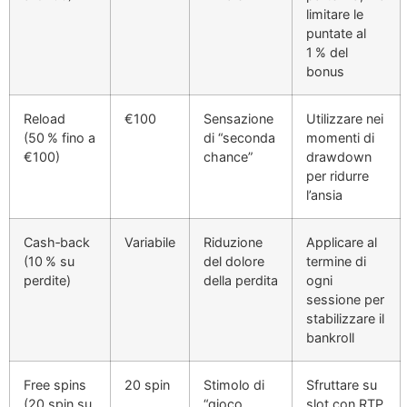
limitare le
puntate al
1 % del
bonus
Reload
€100
Sensazione
Utilizzare nei
(50 % fino a
di “seconda
momenti di
€100)
chance”
drawdown
per ridurre
l’ansia
Cash‑back
Variabile
Riduzione
Applicare al
(10 % su
del dolore
termine di
perdite)
della perdita
ogni
sessione per
stabilizzare il
bankroll
Free spins
20 spin
Stimolo di
Sfruttare su
(20 spin su
“gioco
slot con RTP