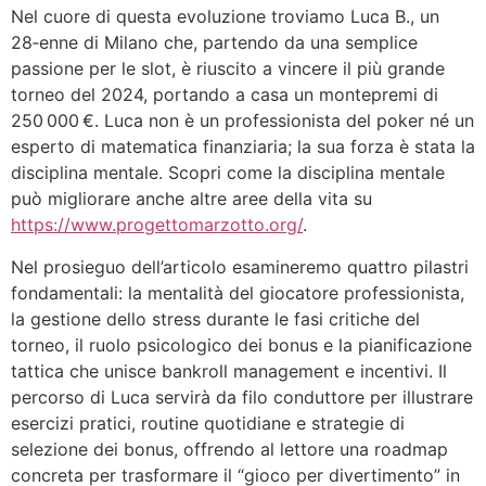
Nel cuore di questa evoluzione troviamo Luca B., un
28‑enne di Milano che, partendo da una semplice
passione per le slot, è riuscito a vincere il più grande
torneo del 2024, portando a casa un montepremi di
250 000 €. Luca non è un professionista del poker né un
esperto di matematica finanziaria; la sua forza è stata la
disciplina mentale. Scopri come la disciplina mentale
può migliorare anche altre aree della vita su
https://www.progettomarzotto.org/
.
Nel prosieguo dell’articolo esamineremo quattro pilastri
fondamentali: la mentalità del giocatore professionista,
la gestione dello stress durante le fasi critiche del
torneo, il ruolo psicologico dei bonus e la pianificazione
tattica che unisce bankroll management e incentivi. Il
percorso di Luca servirà da filo conduttore per illustrare
esercizi pratici, routine quotidiane e strategie di
selezione dei bonus, offrendo al lettore una roadmap
concreta per trasformare il “gioco per divertimento” in