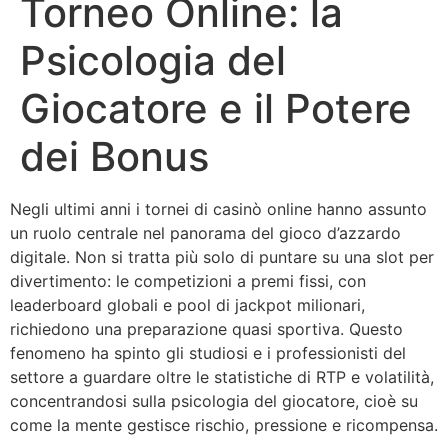
Torneo Online: la
Psicologia del
Giocatore e il Potere
dei Bonus
Negli ultimi anni i tornei di casinò online hanno assunto
un ruolo centrale nel panorama del gioco d’azzardo
digitale. Non si tratta più solo di puntare su una slot per
divertimento: le competizioni a premi fissi, con
leaderboard globali e pool di jackpot milionari,
richiedono una preparazione quasi sportiva. Questo
fenomeno ha spinto gli studiosi e i professionisti del
settore a guardare oltre le statistiche di RTP e volatilità,
concentrandosi sulla psicologia del giocatore, cioè su
come la mente gestisce rischio, pressione e ricompensa.