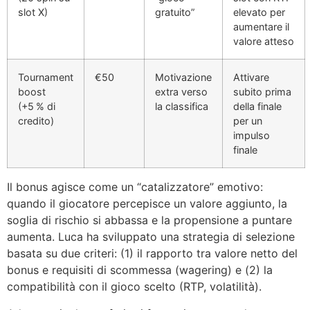
slot X)
gratuito”
elevato per
aumentare il
valore atteso
Tournament
€50
Motivazione
Attivare
boost
extra verso
subito prima
(+5 % di
la classifica
della finale
credito)
per un
impulso
finale
Il bonus agisce come un “catalizzatore” emotivo:
quando il giocatore percepisce un valore aggiunto, la
soglia di rischio si abbassa e la propensione a puntare
aumenta. Luca ha sviluppato una strategia di selezione
basata su due criteri: (1) il rapporto tra valore netto del
bonus e requisiti di scommessa (wagering) e (2) la
compatibilità con il gioco scelto (RTP, volatilità).