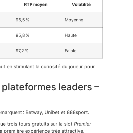
RTP moyen
Volatilité
96,5 %
Moyenne
95,8 %
Haute
97,2 %
Faible
tout en stimulant la curiosité du joueur pour
s plateformes leaders –
 démarquent : Betway, Unibet et 888sport.
 trois tours gratuits sur la slot
Premier
 première expérience très attractive.