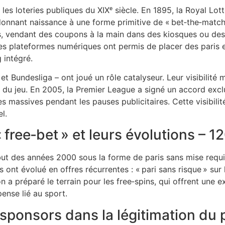
 les loteries publiques du XIXᵉ siècle. En 1895, la Royal Lott
donnant naissance à une forme primitive de « bet‑the‑match
s, vendant des coupons à la main dans des kiosques ou des
es plateformes numériques ont permis de placer des paris e
 intégré.
t Bundesliga – ont joué un rôle catalyseur. Leur visibilité 
ie du jeu. En 2005, la Premier League a signé un accord excl
 massives pendant les pauses publicitaires. Cette visibilit
l.
free‑bet » et leurs évolutions – 1
but des années 2000 sous la forme de paris sans mise requis
es ont évolué en offres récurrentes : « pari sans risque » su
on a préparé le terrain pour les free‑spins, qui offrent une
pense lié au sport.
sponsors dans la légitimation du p