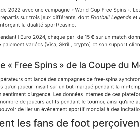
de 2022 avec une campagne « World Cup Free Spins ». Les j
répartis sur trois jeux différents, dont
Football Legends
et
nforçant la dualité sport/casino.
endant l’Euro 2024, chaque pari de 15 € sur un match donne
aiement variées (Visa, Skrill, crypto) et son support client 
ne « Free Spins » de la Coupe du 
pérateurs ont lancé des campagnes de free‑spins synchroni
ois qu’un joueur misait sur un but marqué pendant la mi‑tem
un sentiment d’urgence. Les données internes de ces platefo
u nombre de joueurs actifs pendant le tournoi, ainsi qu’un
ouvoir de lier un événement sportif mondial à des incitatio
nt les fans de foot perçoivent