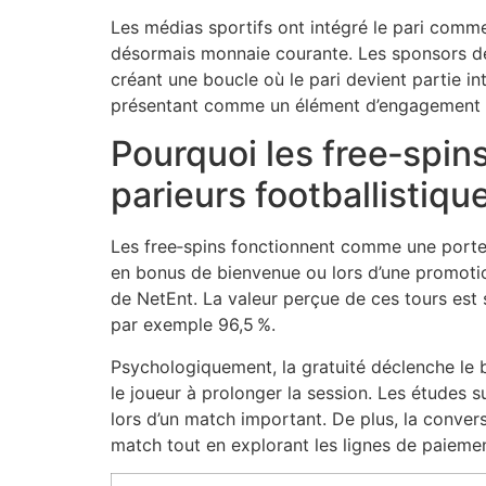
Les médias sportifs ont intégré le pari comme
désormais monnaie courante. Les sponsors de
créant une boucle où le pari devient partie int
présentant comme un élément d’engagement p
Pourquoi les free‑spin
parieurs footballistiq
Les free‑spins fonctionnent comme une porte d
en bonus de bienvenue ou lors d’une promotio
de NetEnt. La valeur perçue de ces tours est s
par exemple 96,5 %.
Psychologiquement, la gratuité déclenche le bi
le joueur à prolonger la session. Les études
lors d’un match important. De plus, la convers
match tout en explorant les lignes de paiement,