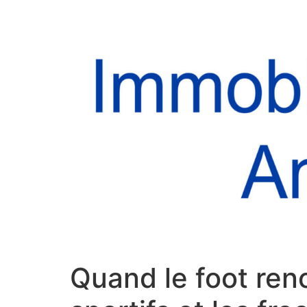
Quand le foot ren