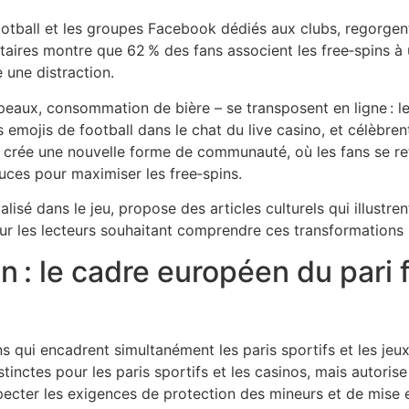
tball et les groupes Facebook dédiés aux clubs, regorgent
ires montre que 62 % des fans associent les free‑spins à 
une distraction.
apeaux, consommation de bière – se transposent en ligne : l
 emojis de football dans le chat du live casino, et célèbre
ls crée une nouvelle forme de communauté, où les fans se re
uces pour maximiser les free‑spins.
isé dans le jeu, propose des articles culturels qui illustre
our les lecteurs souhaitant comprendre ces transformations 
on : le cadre européen du pari 
 qui encadrent simultanément les paris sportifs et les jeu
inctes pour les paris sportifs et les casinos, mais autoris
ecter les exigences de protection des mineurs et de mise 