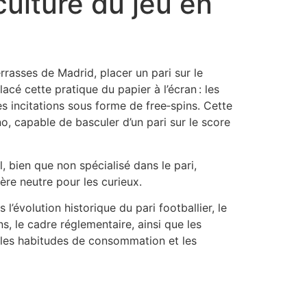
culture du jeu en
errasses de Madrid, placer un pari sur le
acé cette pratique du papier à l’écran : les
es incitations sous forme de free‑spins. Cette
o, capable de basculer d’un pari sur le score
l, bien que non spécialisé dans le pari,
ère neutre pour les curieux.
l’évolution historique du pari footballier, le
s, le cadre réglementaire, ainsi que les
, les habitudes de consommation et les