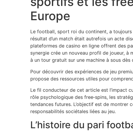
sportifs et les fr
Europe
Le football, sport roi du continent, a toujour
résultat d’un match était autrefois un acte dis
plateformes de casino en ligne offrent des par
synergie crée un nouveau profil de joueur, à 
à un tour gratuit sur une machine à sous dès qu
Pour découvrir des expériences de jeu premium
propose des ressources utiles pour comprendre
Le fil conducteur de cet article est l’impact c
rôle psychologique des free‑spins, les stratég
tendances futures. L’objectif est de montrer
responsabilités sociétales liées au jeu.
L’histoire du pari foot