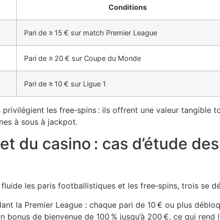
Conditions
Pari de ≥ 15 € sur match Premier League
Pari de ≥ 20 € sur Coupe du Monde
Pari de ≥ 10 € sur Ligue 1
privilégient les free‑spins : ils offrent une valeur tangible 
nes à sous à jackpot.
et du casino : cas d’étude de
fluide les paris footballistiques et les free‑spins, trois se
nt la Premier League : chaque pari de 10 € ou plus débloque
 bonus de bienvenue de 100 % jusqu’à 200 €, ce qui rend la