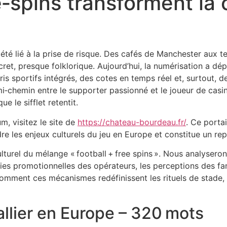
ee‑spins transforment la 
s été lié à la prise de risque. Des cafés de Manchester aux t
cret, presque folklorique. Aujourd’hui, la numérisation a dépl
is sportifs intégrés, des cotes en temps réel et, surtout, d
mi‑chemin entre le supporter passionné et le joueur de casin
e le sifflet retentit.
, visitez le site de
https://chateau-bourdeau.fr/
. Ce portai
 les enjeux culturels du jeu en Europe et constitue un rep
ulturel du mélange « football + free spins ». Nous analyserons 
ies promotionnelles des opérateurs, les perceptions des fan
 comment ces mécanismes redéfinissent les rituels de stade
ballier en Europe – 320 mots