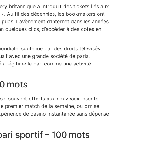
ery britannique a introduit des tickets liés aux
 ». Au fil des décennies, les bookmakers ont
 pubs. L’avènement d’Internet dans les années
n quelques clics, d’accéder à des cotes en
mondiale, soutenue par des droits télévisés
usif avec une grande société de paris,
é a légitimé le pari comme une activité
20 mots
e, souvent offerts aux nouveaux inscrits.
r le premier match de la semaine, ou « mise
 expérience de casino instantanée sans dépense
ari sportif – 100 mots