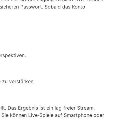
 sicheren Passwort. Sobald das Konto
rspektiven.
 zu verstärken.
t. Das Ergebnis ist ein lag‑freier Stream,
 – Sie können Live‑Spiele auf Smartphone oder