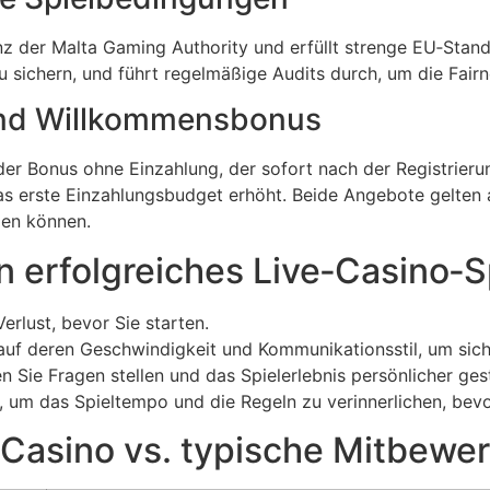
nz der Malta Gaming Authority und erfüllt strenge EU‑Stand
sichern, und führt regelmäßige Audits durch, um die Fairne
und Willkommensbonus
 der Bonus ohne Einzahlung, der sofort nach der Registrieru
 erste Einzahlungsbudget erhöht. Beide Angebote gelten au
len können.
in erfolgreiches Live‑Casino‑S
erlust, bevor Sie starten.
 auf deren Geschwindigkeit und Kommunikationsstil, um sich
n Sie Fragen stellen und das Spielerlebnis persönlicher gest
, um das Spieltempo und die Regeln zu verinnerlichen, bevor
 Casino vs. typische Mitbewe