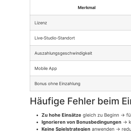
Merkmal
Lizenz
Live‑Studio‑Standort
Auszahlungsgeschwindigkeit
Mobile App
Bonus ohne Einzahlung
Häufige Fehler beim Ei
Zu hohe Einsätze
gleich zu Beginn → füh
Ignorieren von Bonusbedingungen
→ k
Keine Spielstrategien
anwenden → reduz