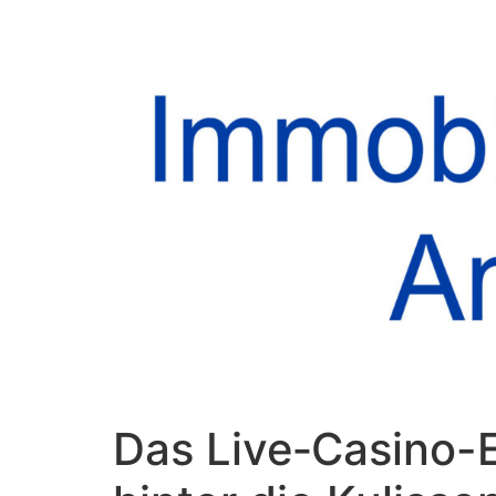
Das Live‑Casino-Er