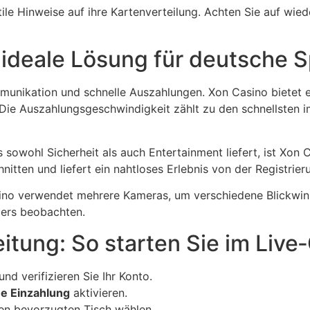
ile Hinweise auf ihre Kartenverteilung. Achten Sie auf wi
deale Lösung für deutsche Sp
munikation und schnelle Auszahlungen. Xon Casino bietet 
. Die Auszahlungsgeschwindigkeit zählt zu den schnellsten 
 sowohl Sicherheit als auch Entertainment liefert, ist Xon
hnitten und liefert ein nahtloses Erlebnis von der Registri
no verwendet mehrere Kameras, um verschiedene Blickwinke
lers beobachten.
leitung: So starten Sie im Liv
und verifizieren Sie Ihr Konto.
e Einzahlung
aktivieren.
en bevorzugten Tisch wählen.