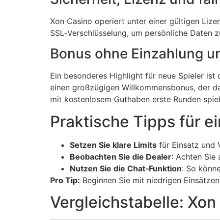
Xon Casino operiert unter einer gültigen Lize
SSL‑Verschlüsselung, um persönliche Daten zu 
Bonus ohne Einzahlung 
Ein besonderes Highlight für neue Spieler ist
einen großzügigen Willkommensbonus, der das
mit kostenlosem Guthaben erste Runden spie
Praktische Tipps für e
Setzen Sie klare Limits
für Einsatz und V
Beobachten Sie die Dealer
: Achten Sie
Nutzen Sie die Chat‑Funktion
: So könne
Pro Tip:
Beginnen Sie mit niedrigen Einsätzen
Vergleichstabelle: Xon