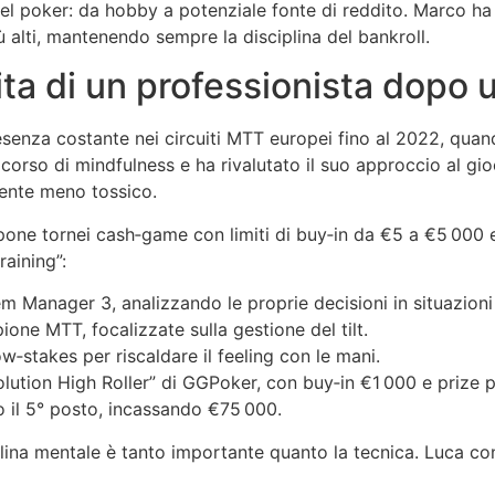
 del poker: da hobby a potenziale fonte di reddito. Marco ha
ù alti, mantenendo sempre la disciplina del bankroll.
cita di un professionista dopo
senza costante nei circuiti MTT europei fino al 2022, quando
 corso di mindfulness e ha rivalutato il suo approccio al gi
biente meno tossico.
pone tornei cash‑game con limiti di buy‑in da €5 a €5 000 
raining”:
em Manager 3, analizzando le proprie decisioni in situazioni
one MTT, focalizzate sulla gestione del tilt.
w‑stakes per riscaldare il feeling con le mani.
solution High Roller” di GGPoker, con buy‑in €1 000 e prize
o il 5° posto, incassando €75 000.
plina mentale è tanto importante quanto la tecnica. Luca con