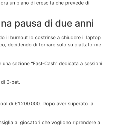
 ora un piano di crescita che prevede di
 una pausa di due anni
 il burnout lo costrinse a chiudere il laptop
oco, decidendo di tornare solo su piattaforme
e una sezione “Fast‑Cash” dedicata a sessioni
 di 3‑bet.
 pool di €1 200 000. Dopo aver superato la
siglia ai giocatori che vogliono riprendere a