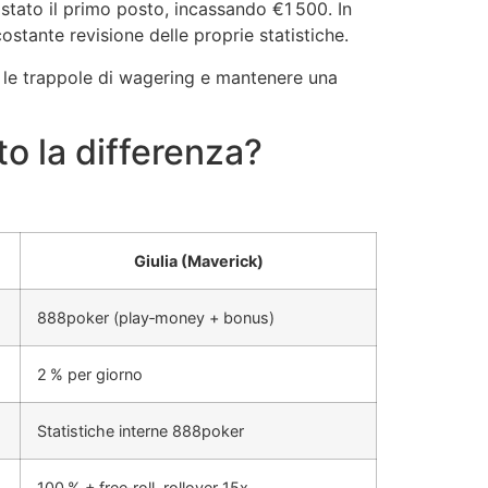
istato il primo posto, incassando €1 500. In
ostante revisione delle proprie statistiche.
e le trappole di wagering e mantenere una
to la differenza?
Giulia (Maverick)
888poker (play‑money + bonus)
2 % per giorno
Statistiche interne 888poker
100 % + free‑roll, rollover 15x