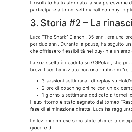
Il risultato ha trasformato la sua percezione
partecipare a tornei settimanali con buy‑in pi
3. Storia #2 – La rinas
Luca “The Shark” Bianchi, 35 anni, era una pre
per due anni. Durante la pausa, ha seguito un
che offrissero flessibilità nei buy‑in e un am
La sua scelta è ricaduta su GGPoker, che pro
brevi. Luca ha iniziato con una routine di “re‑t
3 sessioni settimanali di replay su Hold’
2 ore di coaching online con un ex‑campi
1 giorno a settimana dedicato a tornei lo
Il suo ritorno è stato segnato dal torneo “Re
fase di eliminazione diretta, Luca ha raggiunt
Le lezioni apprese sono state chiare: la disci
giocare di: