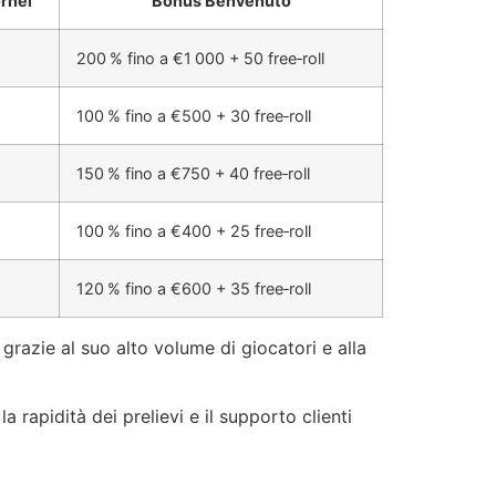
ornei
Bonus Benvenuto
200 % fino a €1 000 + 50 free‑roll
100 % fino a €500 + 30 free‑roll
150 % fino a €750 + 40 free‑roll
100 % fino a €400 + 25 free‑roll
120 % fino a €600 + 35 free‑roll
grazie al suo alto volume di giocatori e alla
a rapidità dei prelievi e il supporto clienti