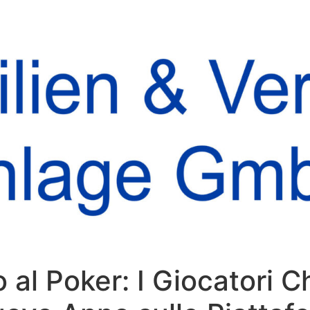
o al Poker: I Giocatori 