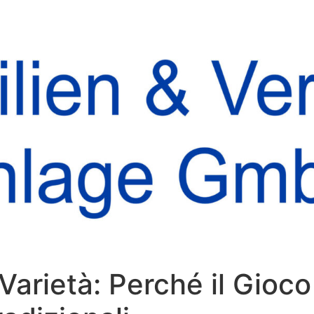
Varietà: Perché il Gioc