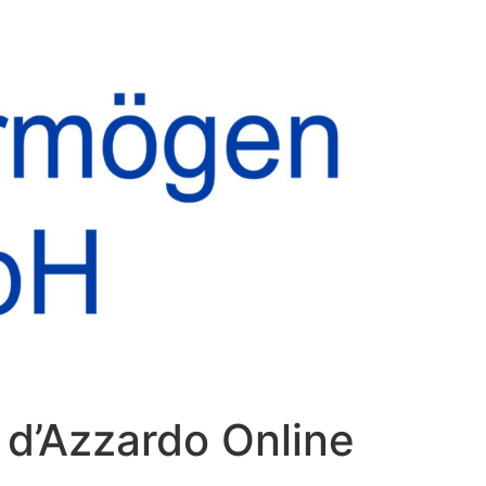
o d’Azzardo Online