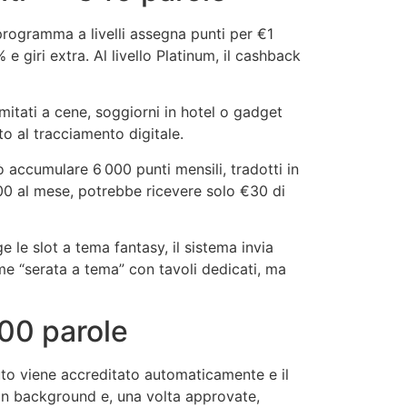
rogramma a livelli assegna punti per €1
 giri extra. Al livello Platinum, il cashback
mitati a cene, soggiorni in hotel o gadget
o al tracciamento digitale.
 accumulare 6 000 punti mensili, tradotti in
00 al mese, potrebbe ricevere solo €30 di
 le slot a tema fantasy, il sistema invia
ome “serata a tema” con tavoli dedicati, ma
300 parole
nuto viene accreditato automaticamente e il
in background e, una volta approvate,