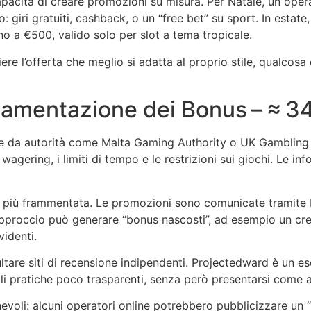
acità di creare promozioni su misura. Per Natale, un operat
: giri gratuiti, cashback, o un “free bet” su sport. In esta
no a €500, valido solo per slot a tema tropicale.
re l’offerta che meglio si adatta al proprio stile, qualcosa d
lamentazione dei Bonus – ≈ 3
iate da autorità come Malta Gaming Authority o UK Gambling
 di wagering, i limiti di tempo e le restrizioni sui giochi. Le 
è più frammentata. Le promozioni sono comunicate tramite b
pproccio può generare “bonus nascosti”, ad esempio un cred
videnti.
tare siti di recensione indipendenti. Projectedward è un es
li pratiche poco trasparenti, senza però presentarsi come au
nevoli: alcuni operatori online potrebbero pubblicizzare u