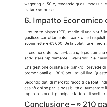
wagering di 50‑x, rendendo quasi impossibile 
evitare sorprese.
6. Impatto Economico d
Il return to player (RTP) medio di una slot è 
gestisce correttamente il bankroll e i requisi
scommettere €3 000. Se la volatilità è media, la
Il fenomeno del bonus‑busting è più comune on
soddisfare rapidamente il wagering. Nei casin
Una gestione oculata del bankroll prevede di d
promozionali e il 30 % per i tavoli live. Quest
Secondo dati di mercato raccolti da fonti indip
casinò online per la possibilità di aumentare i
rappresentano il principale fattore di scelta r
Conclusione – ≈ 210 pa