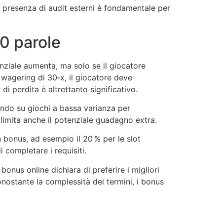
a presenza di audit esterni è fondamentale per
0 parole
enziale aumenta, ma solo se il giocatore
 wagering di 30‑x, il giocatore deve
 di perdita è altrettanto significativo.
ando su giochi a bassa varianza per
 limita anche il potenziale guadagno extra.
n bonus, ad esempio il 20 % per le slot
i completare i requisiti.
onus online dichiara di preferire i migliori
nonostante la complessità dei termini, i bonus