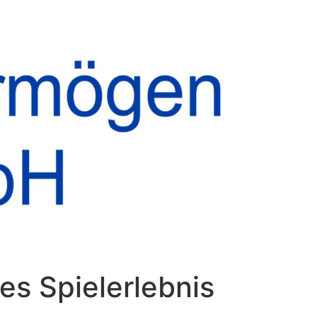
hes Spielerlebnis