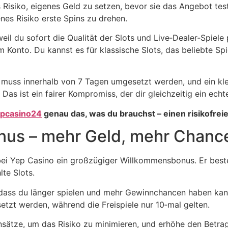
as Risiko, eigenes Geld zu setzen, bevor sie das Angebot t
enes Risiko erste Spins zu drehen.
eil du sofort die Qualität der Slots und Live‑Dealer‑Spiele 
Konto. Du kannst es für klassische Slots, das beliebte Spi
muss innerhalb von 7 Tagen umgesetzt werden, und ein kleine
as ist ein fairer Kompromiss, der dir gleichzeitig ein echte
pcasino24
genau das, was du brauchst – einen risikofrei
nus – mehr Geld, mehr Chanc
bei Yep Casino ein großzügiger Willkommensbonus. Er best
lte Slots.
sodass du länger spielen und mehr Gewinnchancen haben kan
zt werden, während die Freispiele nur 10‑mal gelten.
insätze, um das Risiko zu minimieren, und erhöhe den Betrag