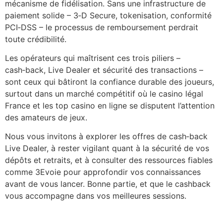
mécanisme de fidélisation. Sans une infrastructure de
paiement solide – 3‑D Secure, tokenisation, conformité
PCI‑DSS – le processus de remboursement perdrait
toute crédibilité.
Les opérateurs qui maîtrisent ces trois piliers –
cash‑back, Live Dealer et sécurité des transactions –
sont ceux qui bâtiront la confiance durable des joueurs,
surtout dans un marché compétitif où le casino légal
France et les top casino en ligne se disputent l’attention
des amateurs de jeux.
Nous vous invitons à explorer les offres de cash‑back
Live Dealer, à rester vigilant quant à la sécurité de vos
dépôts et retraits, et à consulter des ressources fiables
comme 3Evoie pour approfondir vos connaissances
avant de vous lancer. Bonne partie, et que le cashback
vous accompagne dans vos meilleures sessions.