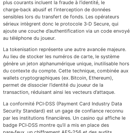
plus courants incluent la fraude à l’identité, le
charge‑back abusif et l’interception de données
sensibles lors du transfert de fonds. Les opérateurs
sérieux intègrent donc le protocole 3‑D Secure, qui
ajoute une couche d’authentification via un code envoyé
au téléphone du joueur.
La tokenisation représente une autre avancée majeure.
Au lieu de stocker les numéros de carte, le système
génère un jeton alphanumérique unique, inutilisable hors
du contexte du compte. Cette technique, combinée aux
wallets cryptographiques (ex. Bitcoin, Ethereum),
permet de dissocier l’identité du joueur de la
transaction, réduisant ainsi les vecteurs d’attaque.
La conformité PCI‑DSS (Payment Card Industry Data
Security Standard) est un gage de confiance reconnu
par les institutions financières. Un casino qui affiche le
badge PCI‑DSS montre qu’il a mis en place des
pare‑feux, un chiffrement AES‑256 et des audits