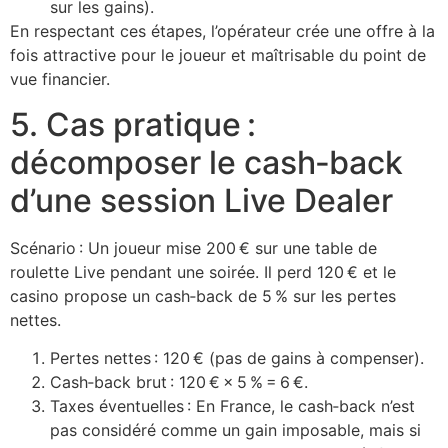
sur les gains).
En respectant ces étapes, l’opérateur crée une offre à la
fois attractive pour le joueur et maîtrisable du point de
vue financier.
5. Cas pratique :
décomposer le cash‑back
d’une session Live Dealer
Scénario : Un joueur mise 200 € sur une table de
roulette Live pendant une soirée. Il perd 120 € et le
casino propose un cash‑back de 5 % sur les pertes
nettes.
Pertes nettes : 120 € (pas de gains à compenser).
Cash‑back brut : 120 € × 5 % = 6 €.
Taxes éventuelles : En France, le cash‑back n’est
pas considéré comme un gain imposable, mais si