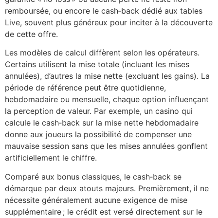
remboursée, ou encore le cash‑back dédié aux tables
Live, souvent plus généreux pour inciter à la découverte
de cette offre.
Les modèles de calcul diffèrent selon les opérateurs.
Certains utilisent la mise totale (incluant les mises
annulées), d’autres la mise nette (excluant les gains). La
période de référence peut être quotidienne,
hebdomadaire ou mensuelle, chaque option influençant
la perception de valeur. Par exemple, un casino qui
calcule le cash‑back sur la mise nette hebdomadaire
donne aux joueurs la possibilité de compenser une
mauvaise session sans que les mises annulées gonflent
artificiellement le chiffre.
Comparé aux bonus classiques, le cash‑back se
démarque par deux atouts majeurs. Premièrement, il ne
nécessite généralement aucune exigence de mise
supplémentaire ; le crédit est versé directement sur le