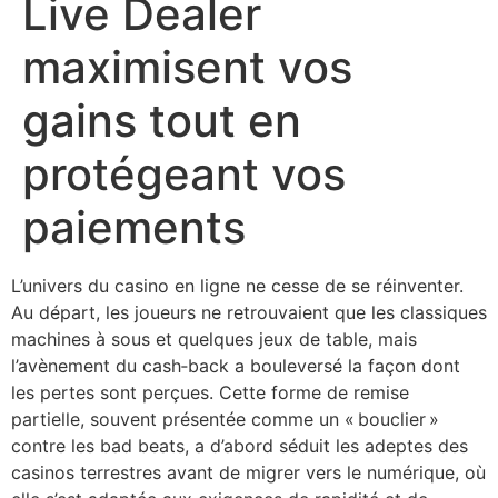
Live Dealer
maximisent vos
gains tout en
protégeant vos
paiements
L’univers du casino en ligne ne cesse de se réinventer.
Au départ, les joueurs ne retrouvaient que les classiques
machines à sous et quelques jeux de table, mais
l’avènement du cash‑back a bouleversé la façon dont
les pertes sont perçues. Cette forme de remise
partielle, souvent présentée comme un « bouclier »
contre les bad beats, a d’abord séduit les adeptes des
casinos terrestres avant de migrer vers le numérique, où