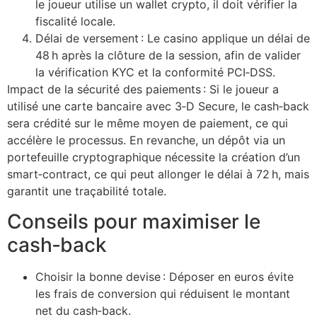
le joueur utilise un wallet crypto, il doit vérifier la
fiscalité locale.
Délai de versement : Le casino applique un délai de
48 h après la clôture de la session, afin de valider
la vérification KYC et la conformité PCI‑DSS.
Impact de la sécurité des paiements : Si le joueur a
utilisé une carte bancaire avec 3‑D Secure, le cash‑back
sera crédité sur le même moyen de paiement, ce qui
accélère le processus. En revanche, un dépôt via un
portefeuille cryptographique nécessite la création d’un
smart‑contract, ce qui peut allonger le délai à 72 h, mais
garantit une traçabilité totale.
Conseils pour maximiser le
cash‑back
Choisir la bonne devise : Déposer en euros évite
les frais de conversion qui réduisent le montant
net du cash‑back.