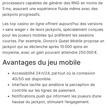
processeurs capables de générer des RNG en moins de
5 ms, assurant une expérience fluide même avec des
jackpots progressifs.
Les top casino en ligne offrent aujourd’hui des versions
« sans wager » de leurs jackpots, spécialement conçues
pour les joueurs mobiles qui préfèrent les sessions
courtes. Par exemple,
Gonzo’s Quest Mobile
propose un
jackpot qui se déclenche après 10 000 spins en
moyenne, avec un gain pouvant atteindre 250 000 €.
Avantages du jeu mobile
Accessibilité 24 h/24, partout où la connexion
4G/5G est disponible.
Interface tactile qui améliore la perception de
contrôle sur les lignes de paiement.
Notifications push qui informent les joueurs d’une
hausse du jackpot, stimulant l’engagement.