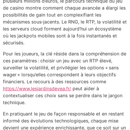
plusieurs millions d’euros, le parcours technique du jeu
de casino montre comment chaque avancée a élargi les
possibilités de gain tout en complexifiant les
mécanismes sous‑jacents. Le RNG, le RTP, la volatilité et
les serveurs cloud forment aujourd’hui un écosystème
où les jackpots mobiles sont à la fois instantanés et
sécurisés.
Pour les joueurs, la clé réside dans la compréhension de
ces paramètres : choisir un jeu avec un RTP élevé,
surveiller la volatilité, et privilégier les options « sans
wager » lorsqu’elles correspondent à leurs objectifs
financiers. Le recours à des ressources comme
https://www.lesjardinsdevea.fr/
peut aider à
contextualiser ces choix sans se perdre dans le jargon
technique.
En pratiquant le jeu de façon responsable et en restant
informé des évolutions technologiques, chaque mise
devient une expérience enrichissante, que ce soit sur un