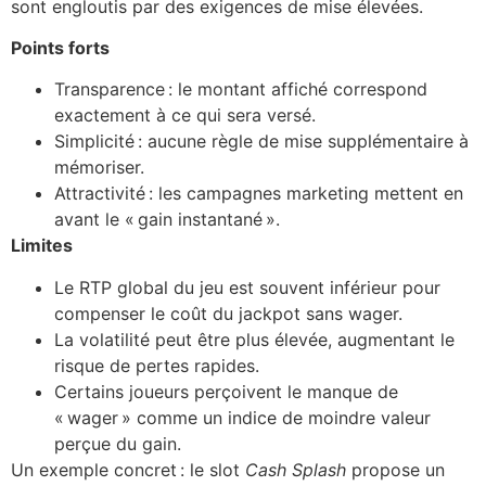
sont engloutis par des exigences de mise élevées.
Points forts
Transparence : le montant affiché correspond
exactement à ce qui sera versé.
Simplicité : aucune règle de mise supplémentaire à
mémoriser.
Attractivité : les campagnes marketing mettent en
avant le « gain instantané ».
Limites
Le RTP global du jeu est souvent inférieur pour
compenser le coût du jackpot sans wager.
La volatilité peut être plus élevée, augmentant le
risque de pertes rapides.
Certains joueurs perçoivent le manque de
« wager » comme un indice de moindre valeur
perçue du gain.
Un exemple concret : le slot
Cash Splash
propose un