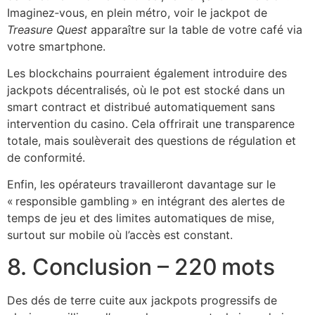
Imaginez‑vous, en plein métro, voir le jackpot de
Treasure Quest
apparaître sur la table de votre café via
votre smartphone.
Les blockchains pourraient également introduire des
jackpots décentralisés, où le pot est stocké dans un
smart contract et distribué automatiquement sans
intervention du casino. Cela offrirait une transparence
totale, mais soulèverait des questions de régulation et
de conformité.
Enfin, les opérateurs travailleront davantage sur le
« responsible gambling » en intégrant des alertes de
temps de jeu et des limites automatiques de mise,
surtout sur mobile où l’accès est constant.
8. Conclusion – 220 mots
Des dés de terre cuite aux jackpots progressifs de