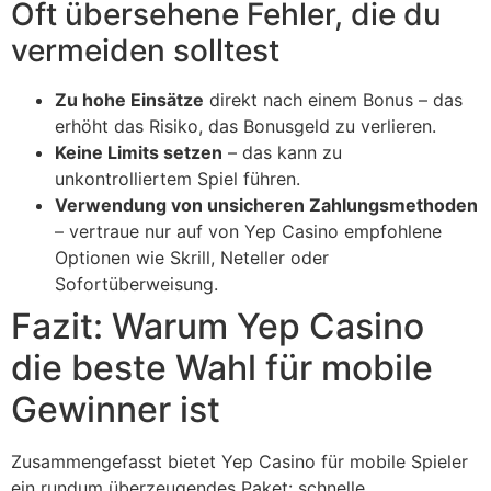
Oft übersehene Fehler, die du
vermeiden solltest
Zu hohe Einsätze
direkt nach einem Bonus – das
erhöht das Risiko, das Bonusgeld zu verlieren.
Keine Limits setzen
– das kann zu
unkontrolliertem Spiel führen.
Verwendung von unsicheren Zahlungsmethoden
– vertraue nur auf von Yep Casino empfohlene
Optionen wie Skrill, Neteller oder
Sofortüberweisung.
Fazit: Warum Yep Casino
die beste Wahl für mobile
Gewinner ist
Zusammengefasst bietet Yep Casino für mobile Spieler
ein rundum überzeugendes Paket: schnelle