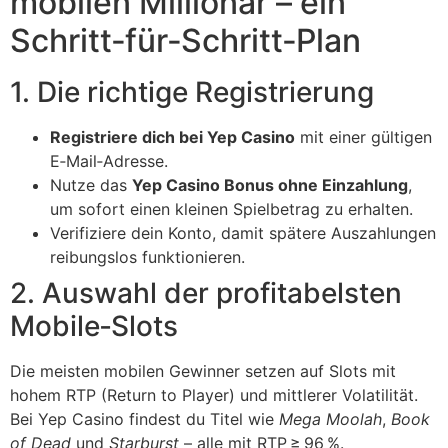
mobilen Millionär – ein
Schritt‑für‑Schritt‑Plan
1. Die richtige Registrierung
Registriere dich bei Yep Casino
mit einer gültigen
E‑Mail‑Adresse.
Nutze das
Yep Casino Bonus ohne Einzahlung
,
um sofort einen kleinen Spielbetrag zu erhalten.
Verifiziere dein Konto, damit spätere Auszahlungen
reibungslos funktionieren.
2. Auswahl der profitabelsten
Mobile‑Slots
Die meisten mobilen Gewinner setzen auf Slots mit
hohem RTP (Return to Player) und mittlerer Volatilität.
Bei Yep Casino findest du Titel wie
Mega Moolah
,
Book
of Dead
und
Starburst
– alle mit RTP ≥ 96 %.