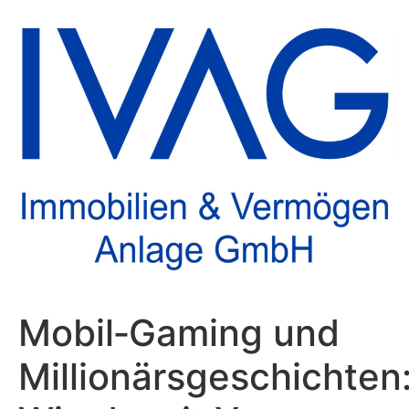
Mobil‑Gaming und
Millionärsgeschichten