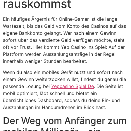
rauskommst
Ein häufiges Ärgernis für Online‑Gamer ist die lange
Wartezeit, bis das Geld vom Konto des Casinos auf das
eigene Bankkonto gelangt. Wer nach einem Gewinn
sofort über das verdiente Geld verfügen möchte, steht
oft vor Frust. Hier kommt Yep Casino ins Spiel: Auf der
Plattform werden Auszahlungsanträge in der Regel
innerhalb weniger Stunden bearbeitet.
Wenn du also ein mobiles Gerät nutzt und sofort nach
einem Gewinn weiterzocken willst, findest du genau die
passende Lösung bei
Yepcasino Spiel De
. Die Seite ist
mobil optimiert, lädt schnell und bietet ein
übersichtliches Dashboard, sodass du deine Ein‑ und
Auszahlungen im Handumdrehen im Blick hast.
Der Weg vom Anfänger zum