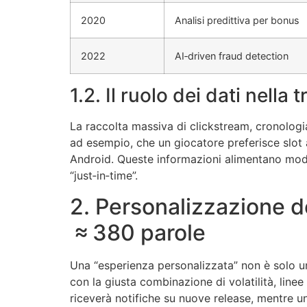
2020
Analisi predittiva per bonus
2022
AI‑driven fraud detection
1.2. Il ruolo dei dati nella
La raccolta massiva di clickstream, cronologi
ad esempio, che un giocatore preferisce slot
Android. Queste informazioni alimentano modell
“just‑in‑time”.
2. Personalizzazione de
≈ 380 parole
Una “esperienza personalizzata” non è solo un 
con la giusta combinazione di volatilità, line
riceverà notifiche su nuove release, mentre un