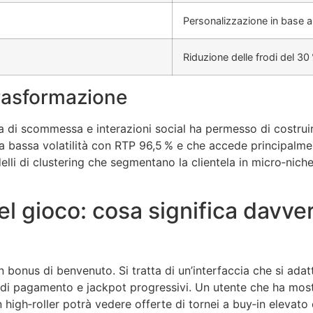
Personalizzazione in base a
Riduzione delle frodi del 30
 trasformazione
a di scommessa e interazioni social ha permesso di costruire
 a bassa volatilità con RTP 96,5 % e che accede principalm
i di clustering che segmentano la clientela in micro‑niche,
l gioco: cosa significa davvero
bonus di benvenuto. Si tratta di un’interfaccia che si adat
e di pagamento e jackpot progressivi. Un utente che ha mostr
 high‑roller potrà vedere offerte di tornei a buy‑in elevato