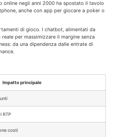
 online negli anni 2000 ha spostato il tavolo
rtphone, anche con app per giocare a poker o
ortamenti di gioco. I chatbot, alimentati da
o reale per massimizzare il margine senza
ness: da una dipendenza dalle entrate di
rmance.
Impatto principale
unti
vi RTP
one costi