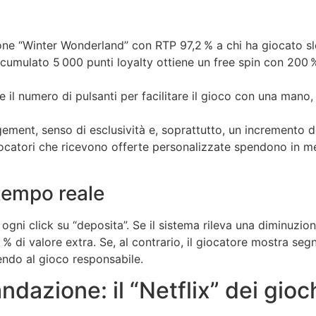
one “Winter Wonderland” con RTP 97,2 % a chi ha giocato slot
umulato 5 000 punti loyalty ottiene un free spin con 200 %
ce il numero di pulsanti per facilitare il gioco con una mano, 
ement, senso di esclusività e, soprattutto, un incremento 
catori che ricevono offerte personalizzate spendono in medi
 tempo reale
gni click su “deposita”. Se il sistema rileva una diminuzione
 % di valore extra. Se, al contrario, il giocatore mostra seg
endo al gioco responsabile.
ndazione: il “Netflix” dei gioc