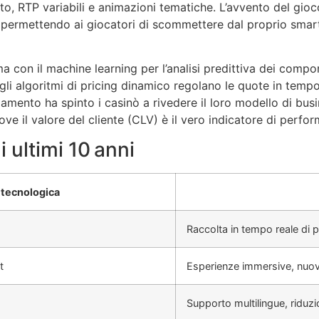
o, RTP variabili e animazioni tematiche. L’avvento del gioco
, permettendo ai giocatori di scommettere dal proprio sma
tema con il machine learning per l’analisi predittiva dei comp
gli algoritmi di pricing dinamico regolano le quote in temp
ento ha spinto i casinò a rivedere il loro modello di busi
e il valore del cliente (CLV) è il vero indicatore di perfo
i ultimi 10 anni
 tecnologica
Raccolta in tempo reale di p
t
Esperienze immersive, nuo
Supporto multilingue, riduzi