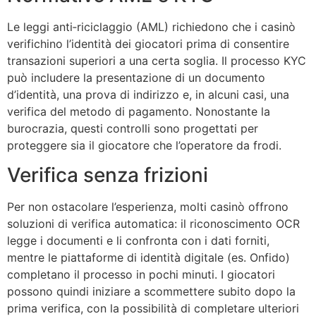
Le leggi anti‑riciclaggio (AML) richiedono che i casinò
verifichino l’identità dei giocatori prima di consentire
transazioni superiori a una certa soglia. Il processo KYC
può includere la presentazione di un documento
d’identità, una prova di indirizzo e, in alcuni casi, una
verifica del metodo di pagamento. Nonostante la
burocrazia, questi controlli sono progettati per
proteggere sia il giocatore che l’operatore da frodi.
Verifica senza frizioni
Per non ostacolare l’esperienza, molti casinò offrono
soluzioni di verifica automatica: il riconoscimento OCR
legge i documenti e li confronta con i dati forniti,
mentre le piattaforme di identità digitale (es. Onfido)
completano il processo in pochi minuti. I giocatori
possono quindi iniziare a scommettere subito dopo la
prima verifica, con la possibilità di completare ulteriori