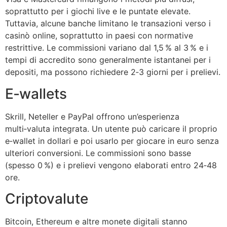
soprattutto per i giochi live e le puntate elevate.
Tuttavia, alcune banche limitano le transazioni verso i
casinò online, soprattutto in paesi con normative
restrittive. Le commissioni variano dal 1,5 % al 3 % e i
tempi di accredito sono generalmente istantanei per i
depositi, ma possono richiedere 2‑3 giorni per i prelievi.
E‑wallets
Skrill, Neteller e PayPal offrono un’esperienza
multi‑valuta integrata. Un utente può caricare il proprio
e‑wallet in dollari e poi usarlo per giocare in euro senza
ulteriori conversioni. Le commissioni sono basse
(spesso 0 %) e i prelievi vengono elaborati entro 24‑48
ore.
Criptovalute
Bitcoin, Ethereum e altre monete digitali stanno