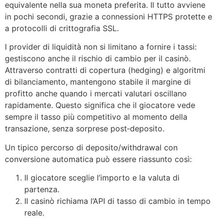
equivalente nella sua moneta preferita. Il tutto avviene
in pochi secondi, grazie a connessioni HTTPS protette e
a protocolli di crittografia SSL.
I provider di liquidità non si limitano a fornire i tassi:
gestiscono anche il rischio di cambio per il casinò.
Attraverso contratti di copertura (hedging) e algoritmi
di bilanciamento, mantengono stabile il margine di
profitto anche quando i mercati valutari oscillano
rapidamente. Questo significa che il giocatore vede
sempre il tasso più competitivo al momento della
transazione, senza sorprese post‑deposito.
Un tipico percorso di deposito/withdrawal con
conversione automatica può essere riassunto così:
Il giocatore sceglie l’importo e la valuta di
partenza.
Il casinò richiama l’API di tasso di cambio in tempo
reale.