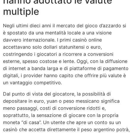
hanno adottato le valute
multiple
Negli ultimi dieci anni il mercato del gioco d’azzardo si
è spostato da una mentalità locale a una visione
davvero internazionale. I primi casinò online
accettavano solo dollari statunitensi o euro,
costringendo i giocatori a ricorrere a conversioni
esterne, spesso costose e lente. Oggi, con la diffusione
di internet a banda larga e di piattaforme di pagamento
digitali, i provider hanno capito che offrire più valute è
un vantaggio competitivo.
Dal punto di vista del giocatore, la possibilità di
depositare in euro, yuan o peso messicano significa
meno passaggi, costi di conversione ridotti e,
soprattutto, la sensazione di giocare con la propria
moneta “di casa”. Un utente che apre un conto su un
casinò che accetta direttamente il peso argentino potrà,