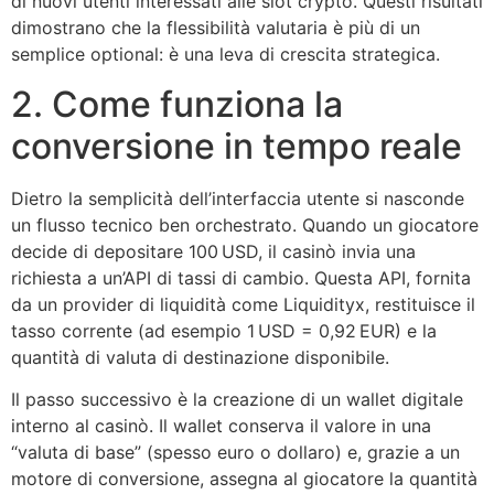
di nuovi utenti interessati alle slot crypto. Questi risultati
dimostrano che la flessibilità valutaria è più di un
semplice optional: è una leva di crescita strategica.
2. Come funziona la
conversione in tempo reale
Dietro la semplicità dell’interfaccia utente si nasconde
un flusso tecnico ben orchestrato. Quando un giocatore
decide di depositare 100 USD, il casinò invia una
richiesta a un’API di tassi di cambio. Questa API, fornita
da un provider di liquidità come Liquidityx, restituisce il
tasso corrente (ad esempio 1 USD = 0,92 EUR) e la
quantità di valuta di destinazione disponibile.
Il passo successivo è la creazione di un wallet digitale
interno al casinò. Il wallet conserva il valore in una
“valuta di base” (spesso euro o dollaro) e, grazie a un
motore di conversione, assegna al giocatore la quantità