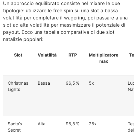
Un approccio equilibrato consiste nel mixare le due
tipologie: utilizzare le free spin su una slot a bassa
volatilità per completare il wagering, poi passare a una
slot ad alta volatilità per massimizzare il potenziale di
payout. Ecco una tabella comparativa di due slot
natalizie popolari:
Slot
Volatilità
RTP
Moltiplicatore
T
max
Christmas
Bassa
96,5 %
5x
Luc
Lights
Na
Santa’s
Alta
95,8 %
25x
Te
Secret
del