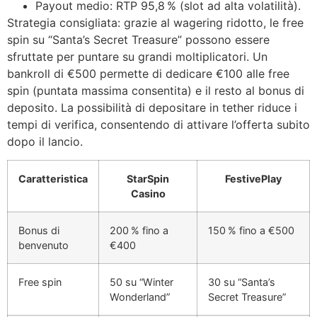
Payout medio: RTP 95,8 % (slot ad alta volatilità).
Strategia consigliata: grazie al wagering ridotto, le free
spin su “Santa’s Secret Treasure” possono essere
sfruttate per puntare su grandi moltiplicatori. Un
bankroll di €500 permette di dedicare €100 alle free
spin (puntata massima consentita) e il resto al bonus di
deposito. La possibilità di depositare in tether riduce i
tempi di verifica, consentendo di attivare l’offerta subito
dopo il lancio.
Caratteristica
StarSpin
FestivePlay
Casino
Bonus di
200 % fino a
150 % fino a €500
benvenuto
€400
Free spin
50 su “Winter
30 su “Santa’s
Wonderland”
Secret Treasure”