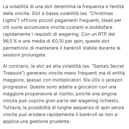
La volatilità di una slot determina la frequenza e l’entità
delle vincite. Slot a bassa volatilità (es. “Christmas
Lights”) offrono piccoli pagamenti frequenti, ideali per
chi vuole accumulare vincite costanti e soddisfare
rapidamente i requisiti di wagering. Con un RTP del
96,5 % e una media di €0,10 per spin, queste slot
permettono di mantenere il bankroll stabile durante le
sessioni prolungate.
Al contrario, le slot ad alta volatilità (es. “Santa’s Secret
Treasure”) generano vincite meno frequenti ma di entità
maggiore, spesso con moltiplicatori 10x‑20x o jackpot
progressivi. Queste sono adatte a giocatori con una
maggiore propensione al rischio, poiché una singola
vincita può coprire gran parte del wagering richiesto.
Tuttavia, la possibilità di lunghe sequenze di spin senza
vincite può erodere rapidamente il bankroll se non si
applica una gestione prudente.