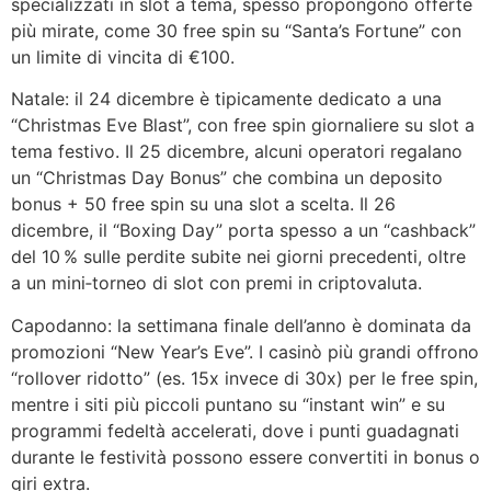
specializzati in slot a tema, spesso propongono offerte
più mirate, come 30 free spin su “Santa’s Fortune” con
un limite di vincita di €100.
Natale: il 24 dicembre è tipicamente dedicato a una
“Christmas Eve Blast”, con free spin giornaliere su slot a
tema festivo. Il 25 dicembre, alcuni operatori regalano
un “Christmas Day Bonus” che combina un deposito
bonus + 50 free spin su una slot a scelta. Il 26
dicembre, il “Boxing Day” porta spesso a un “cashback”
del 10 % sulle perdite subite nei giorni precedenti, oltre
a un mini‑torneo di slot con premi in criptovaluta.
Capodanno: la settimana finale dell’anno è dominata da
promozioni “New Year’s Eve”. I casinò più grandi offrono
“rollover ridotto” (es. 15x invece di 30x) per le free spin,
mentre i siti più piccoli puntano su “instant win” e su
programmi fedeltà accelerati, dove i punti guadagnati
durante le festività possono essere convertiti in bonus o
giri extra.