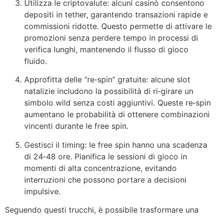
Utilizza le criptovalute: alcuni casinò consentono
depositi in tether, garantendo transazioni rapide e
commissioni ridotte. Questo permette di attivare le
promozioni senza perdere tempo in processi di
verifica lunghi, mantenendo il flusso di gioco
fluido.
Approfitta delle “re‑spin” gratuite: alcune slot
natalizie includono la possibilità di ri‑girare un
simbolo wild senza costi aggiuntivi. Queste re‑spin
aumentano le probabilità di ottenere combinazioni
vincenti durante le free spin.
Gestisci il timing: le free spin hanno una scadenza
di 24‑48 ore. Pianifica le sessioni di gioco in
momenti di alta concentrazione, evitando
interruzioni che possono portare a decisioni
impulsive.
Seguendo questi trucchi, è possibile trasformare una