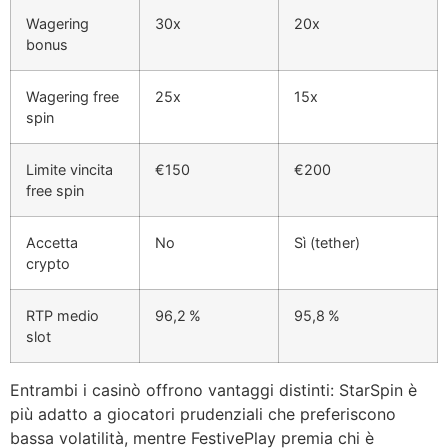
Wagering
30x
20x
bonus
Wagering free
25x
15x
spin
Limite vincita
€150
€200
free spin
Accetta
No
Sì (tether)
crypto
RTP medio
96,2 %
95,8 %
slot
Entrambi i casinò offrono vantaggi distinti: StarSpin è
più adatto a giocatori prudenziali che preferiscono
bassa volatilità, mentre FestivePlay premia chi è