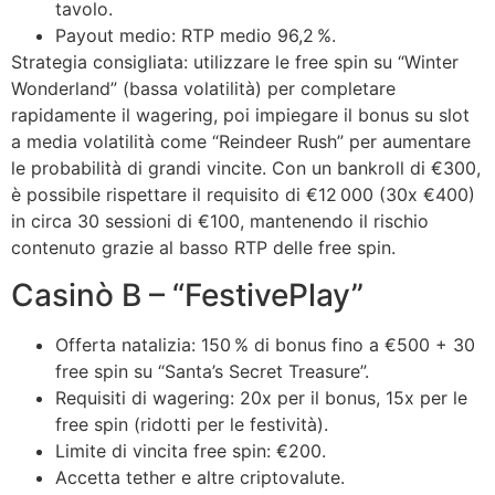
tavolo.
Payout medio: RTP medio 96,2 %.
Strategia consigliata: utilizzare le free spin su “Winter
Wonderland” (bassa volatilità) per completare
rapidamente il wagering, poi impiegare il bonus su slot
a media volatilità come “Reindeer Rush” per aumentare
le probabilità di grandi vincite. Con un bankroll di €300,
è possibile rispettare il requisito di €12 000 (30x €400)
in circa 30 sessioni di €100, mantenendo il rischio
contenuto grazie al basso RTP delle free spin.
Casinò B – “FestivePlay”
Offerta natalizia: 150 % di bonus fino a €500 + 30
free spin su “Santa’s Secret Treasure”.
Requisiti di wagering: 20x per il bonus, 15x per le
free spin (ridotti per le festività).
Limite di vincita free spin: €200.
Accetta tether e altre criptovalute.