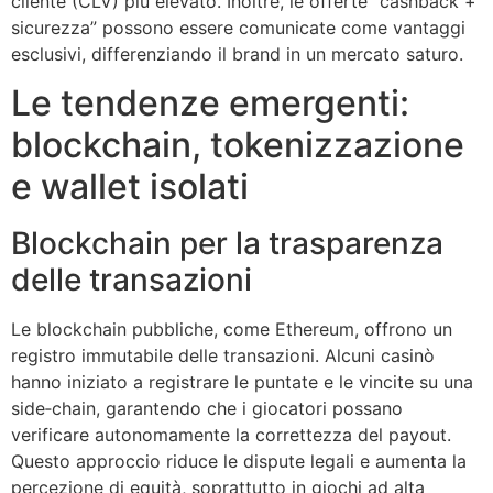
cliente (CLV) più elevato. Inoltre, le offerte “cashback +
sicurezza” possono essere comunicate come vantaggi
esclusivi, differenziando il brand in un mercato saturo.
Le tendenze emergenti:
blockchain, tokenizzazione
e wallet isolati
Blockchain per la trasparenza
delle transazioni
Le blockchain pubbliche, come Ethereum, offrono un
registro immutabile delle transazioni. Alcuni casinò
hanno iniziato a registrare le puntate e le vincite su una
side‑chain, garantendo che i giocatori possano
verificare autonomamente la correttezza del payout.
Questo approccio riduce le dispute legali e aumenta la
percezione di equità, soprattutto in giochi ad alta