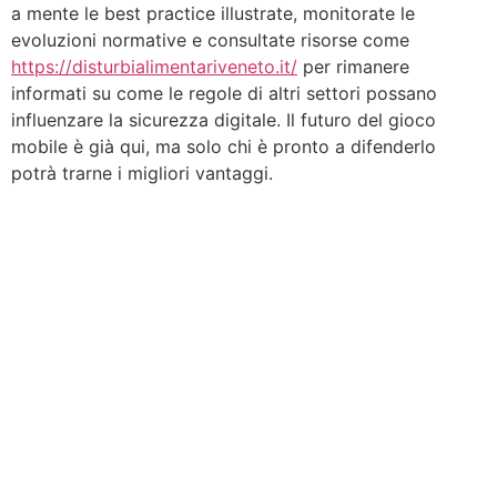
a mente le best practice illustrate, monitorate le
evoluzioni normative e consultate risorse come
https://disturbialimentariveneto.it/
per rimanere
informati su come le regole di altri settori possano
influenzare la sicurezza digitale. Il futuro del gioco
mobile è già qui, ma solo chi è pronto a difenderlo
potrà trarne i migliori vantaggi.