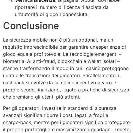
riportare il numero di licenza rilasciata da
un’autorità di gioco riconosciuta.
Conclusione
La sicurezza mobile non è più un optional, ma un
requisito imprescindibile per garantire un’esperienza di
gioco equa e profittevole. Le tecnologie emergenti –
biometria, AI anti‑fraud, blockchain e wallet isolati –
stanno trasformando il modo in cui i casinò proteggono
i dati e le transazioni dei giocatori. Parallelamente, il
cashback si evolve da semplice incentivo a vero e
proprio scudo finanziario, legato a pratiche di sicurezza
che premiano gli utenti più attenti.
Per gli operatori, investire in standard di sicurezza
avanzati significa ridurre i costi legati a frodi e
charge‑back, mentre per i giocatori significa proteggere
il proprio portafoglio e massimizzare i guadagni. Tenete