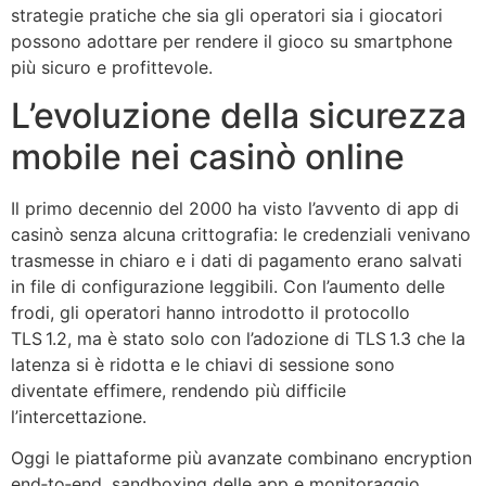
strategie pratiche che sia gli operatori sia i giocatori
possono adottare per rendere il gioco su smartphone
più sicuro e profittevole.
L’evoluzione della sicurezza
mobile nei casinò online
Il primo decennio del 2000 ha visto l’avvento di app di
casinò senza alcuna crittografia: le credenziali venivano
trasmesse in chiaro e i dati di pagamento erano salvati
in file di configurazione leggibili. Con l’aumento delle
frodi, gli operatori hanno introdotto il protocollo
TLS 1.2, ma è stato solo con l’adozione di TLS 1.3 che la
latenza si è ridotta e le chiavi di sessione sono
diventate effimere, rendendo più difficile
l’intercettazione.
Oggi le piattaforme più avanzate combinano encryption
end‑to‑end, sandboxing delle app e monitoraggio