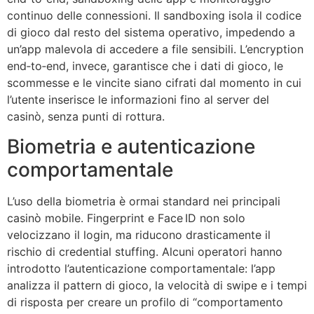
continuo delle connessioni. Il sandboxing isola il codice
di gioco dal resto del sistema operativo, impedendo a
un’app malevola di accedere a file sensibili. L’encryption
end‑to‑end, invece, garantisce che i dati di gioco, le
scommesse e le vincite siano cifrati dal momento in cui
l’utente inserisce le informazioni fino al server del
casinò, senza punti di rottura.
Biometria e autenticazione
comportamentale
L’uso della biometria è ormai standard nei principali
casinò mobile. Fingerprint e Face ID non solo
velocizzano il login, ma riducono drasticamente il
rischio di credential stuffing. Alcuni operatori hanno
introdotto l’autenticazione comportamentale: l’app
analizza il pattern di gioco, la velocità di swipe e i tempi
di risposta per creare un profilo di “comportamento