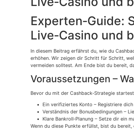
Live‑Casino und b
Experten‑Guide: 
Live‑Casino und b
In diesem Beitrag erfährst du, wie du Cashb
erhöhen. Wir zeigen dir Schritt für Schritt,
vermeiden solltest. Am Ende bist du bereit, 
Voraussetzungen – Was
Bevor du mit der Cashback‑Strategie startest
Ein verifiziertes Konto – Registriere dich
Verständnis der Bonusbedingungen – Li
Klare Bankroll‑Planung – Setze dir ein m
Wenn du diese Punkte erfüllst, bist du bereit,