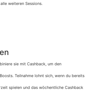
lle weiteren Sessions.
zen
ombiniere sie mit Cashback, um den
Boosts. Teilnahme lohnt sich, wenn du bereits
erzeit spielen und das wöchentliche Cashback