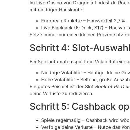
Im Live‑Casino von Dragonia findest du Roule
mit niedriger Hauskante:
European Roulette – Hausvorteil 2,7 %.
Live Blackjack (6‑Deck, S17) – Hausvorte
Setze immer nur einen kleinen Prozentsatz de
Schritt 4: Slot‑Auswahl
Bei Spielautomaten spielt die Volatilität eine
Niedrige Volatilität – Häufige, kleine G
Hohe Volatilität – Seltene, große Ausza
Ein gutes Beispiel ist der Slot
Book of Ra Del
deine Verluste zu reduzieren.
Schritt 5: Cashback op
Spiele regelmäßig – Cashback wird wöch
Verfolge deine Verluste – Nutze das Ko