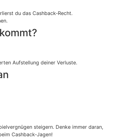
lierst du das Cashback‑Recht.
hen.
ankommt?
rten Aufstellung deiner Verluste.
an
Spielvergnügen steigern. Denke immer daran,
g beim Cashback‑Jagen!