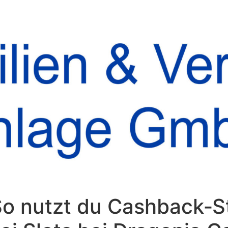
So nutzt du Cashback‑S