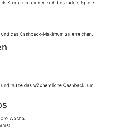
ack‑Strategien eignen sich besonders Spiele
uen und das Cashback‑Maximum zu erreichen.
en
.
pin und nutze das wöchentliche Cashback, um
ps
n pro Woche.
ommst.