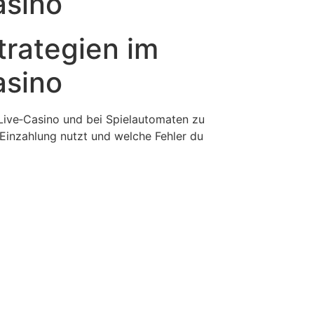
asino
trategien im
asino
Live‑Casino und bei Spielautomaten zu
 Einzahlung nutzt und welche Fehler du