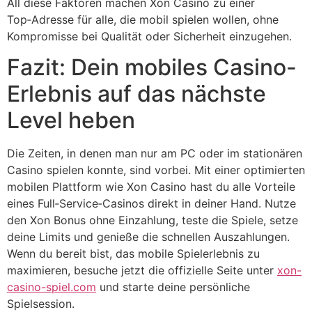
All diese Faktoren machen Xon Casino zu einer
Top‑Adresse für alle, die mobil spielen wollen, ohne
Kompromisse bei Qualität oder Sicherheit einzugehen.
Fazit: Dein mobiles Casino-
Erlebnis auf das nächste
Level heben
Die Zeiten, in denen man nur am PC oder im stationären
Casino spielen konnte, sind vorbei. Mit einer optimierten
mobilen Plattform wie Xon Casino hast du alle Vorteile
eines Full‑Service‑Casinos direkt in deiner Hand. Nutze
den Xon Bonus ohne Einzahlung, teste die Spiele, setze
deine Limits und genieße die schnellen Auszahlungen.
Wenn du bereit bist, das mobile Spielerlebnis zu
maximieren, besuche jetzt die offizielle Seite unter
xon-
casino-spiel.com
und starte deine persönliche
Spielsession.