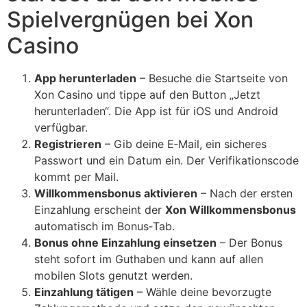
Spielvergnügen bei Xon
Casino
App herunterladen
– Besuche die Startseite von
Xon Casino und tippe auf den Button „Jetzt
herunterladen“. Die App ist für iOS und Android
verfügbar.
Registrieren
– Gib deine E‑Mail, ein sicheres
Passwort und ein Datum ein. Der Verifikationscode
kommt per Mail.
Willkommensbonus aktivieren
– Nach der ersten
Einzahlung erscheint der
Xon Willkommensbonus
automatisch im Bonus‑Tab.
Bonus ohne Einzahlung einsetzen
– Der Bonus
steht sofort im Guthaben und kann auf allen
mobilen Slots genutzt werden.
Einzahlung tätigen
– Wähle deine bevorzugte