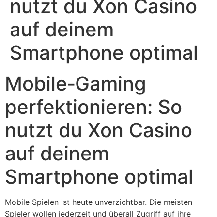
nutzt du Xon Casino
auf deinem
Smartphone optimal
Mobile‑Gaming
perfektionieren: So
nutzt du Xon Casino
auf deinem
Smartphone optimal
Mobile Spielen ist heute unverzichtbar. Die meisten
Spieler wollen jederzeit und überall Zugriff auf ihre