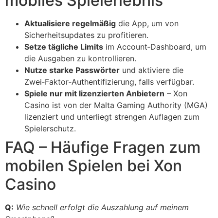
mobiles Spielerlebnis
Aktualisiere regelmäßig
die App, um von
Sicherheitsupdates zu profitieren.
Setze tägliche Limits
im Account‑Dashboard, um
die Ausgaben zu kontrollieren.
Nutze starke Passwörter
und aktiviere die
Zwei‑Faktor‑Authentifizierung, falls verfügbar.
Spiele nur mit lizenzierten Anbietern
– Xon
Casino ist von der Malta Gaming Authority (MGA)
lizenziert und unterliegt strengen Auflagen zum
Spielerschutz.
FAQ – Häufige Fragen zum
mobilen Spielen bei Xon
Casino
Q:
Wie schnell erfolgt die Auszahlung auf meinem