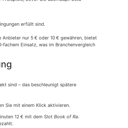
gungen erfüllt sind.
 Anbieter nur 5 € oder 10 € gewähren, bietet
30‑fachem Einsatz, was im Branchenvergleich
ung
rekt sind – das beschleunigt spätere
 Sie mit einem Klick aktivieren.
Minuten 12 € mit dem Slot
Book of Ra
.
zahlt.