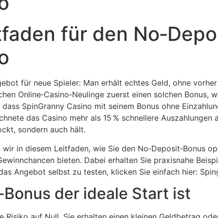
o
itfaden für den No‑Depo
o
gebot für neue Spieler: Man erhält echtes Geld, ohne vorher
hen Online‑Casino‑Neulinge zuerst einen solchen Bonus, wei
n, dass SpinGranny Casino mit seinem Bonus ohne Einzahlu
ichnete das Casino mehr als 15 % schnellere Auszahlungen a
ockt, sondern auch hält.
n wir in diesem Leitfaden, wie Sie den No‑Deposit‑Bonus opt
ewinnchancen bieten. Dabei erhalten Sie praxisnahe Beispie
as Angebot selbst zu testen, klicken Sie einfach hier: Spin
onus der ideale Start ist
e Risiko auf Null. Sie erhalten einen kleinen Geldbetrag ode