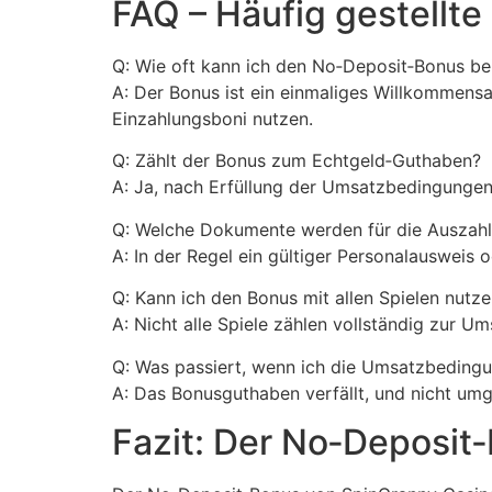
FAQ – Häufig gestellt
Q: Wie oft kann ich den No‑Deposit‑Bonus be
A: Der Bonus ist ein einmaliges Willkommens
Einzahlungsboni nutzen.
Q: Zählt der Bonus zum Echtgeld‑Guthaben?
A: Ja, nach Erfüllung der Umsatzbedingunge
Q: Welche Dokumente werden für die Auszahl
A: In der Regel ein gültiger Personalausweis 
Q: Kann ich den Bonus mit allen Spielen nutz
A: Nicht alle Spiele zählen vollständig zur U
Q: Was passiert, wenn ich die Umsatzbedingun
A: Das Bonusguthaben verfällt, und nicht um
Fazit: Der No‑Deposit