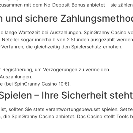
e zusammen mit dem No‑Deposit‑Bonus anbietet – sie zählen
n und sichere Zahlungsmetho
die lange Wartezeit bei Auszahlungen. SpinGranny Casino ve
d Neteller sogar innerhalb von 2 Stunden ausgezahlt werden.
erfahren, die gleichzeitig den Spielerschutz erhöhen.
der Registrierung, um Verzögerungen zu vermeiden.
n Auszahlungen.
 (bei SpinGranny Casino 10 €).
ielen – Ihre Sicherheit steht 
, sollten Sie stets verantwortungsbewusst spielen. Setzen S
n, die SpinGranny Casino anbietet. Das Casino stellt Tools 