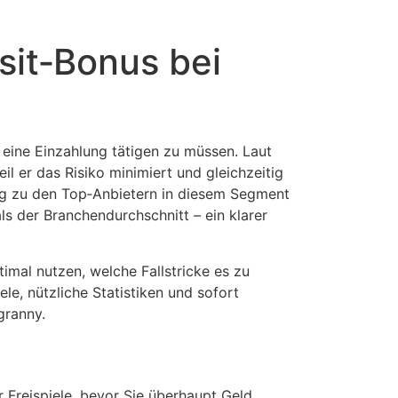
sit‑Bonus bei
 eine Einzahlung tätigen zu müssen. Laut
l er das Risiko minimiert und gleichzeitig
ng zu den Top‑Anbietern in diesem Segment
ls der Branchendurchschnitt – ein klarer
imal nutzen, welche Fallstricke es zu
le, nützliche Statistiken und sofort
granny.
r Freispiele, bevor Sie überhaupt Geld