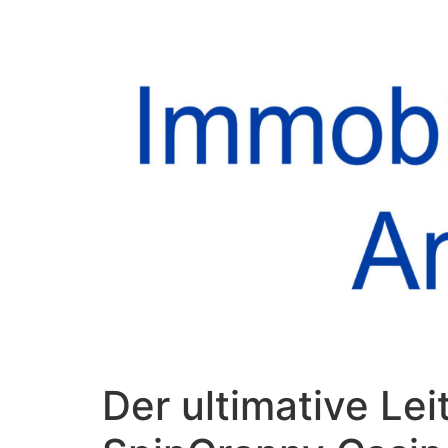
Der ultimative Le