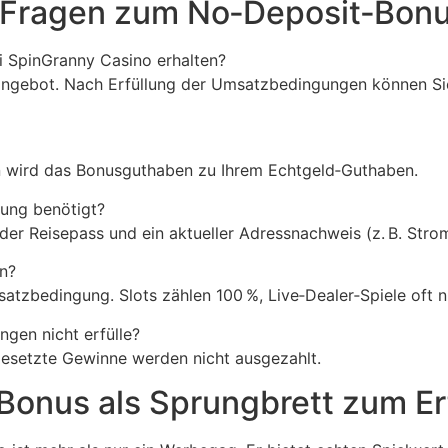
e Fragen zum No‑Deposit‑Bon
i SpinGranny Casino erhalten?
angebot. Nach Erfüllung der Umsatzbedingungen können Sie
n wird das Bonusguthaben zu Ihrem Echtgeld‑Guthaben.
ung benötigt?
oder Reisepass und ein aktueller Adressnachweis (z. B. Str
en?
msatzbedingung. Slots zählen 100 %, Live‑Dealer‑Spiele oft n
gen nicht erfülle?
gesetzte Gewinne werden nicht ausgezahlt.
‑Bonus als Sprungbrett zum Er