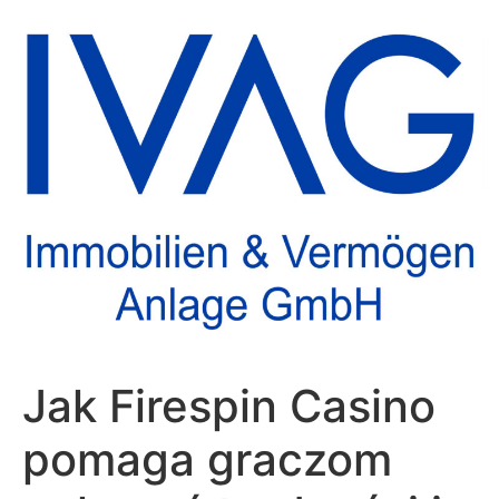
Jak Firespin Casino
pomaga graczom