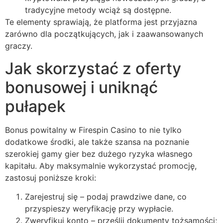
tradycyjne metody wciąż są dostępne.
Te elementy sprawiają, że platforma jest przyjazna
zarówno dla początkujących, jak i zaawansowanych
graczy.
Jak skorzystać z oferty
bonusowej i uniknąć
pułapek
Bonus powitalny w Firespin Casino to nie tylko
dodatkowe środki, ale także szansa na poznanie
szerokiej gamy gier bez dużego ryzyka własnego
kapitału. Aby maksymalnie wykorzystać promocję,
zastosuj poniższe kroki:
Zarejestruj się – podaj prawdziwe dane, co
przyspieszy weryfikację przy wypłacie.
Zweryfikuj konto – prześlij dokumenty tożsamości;