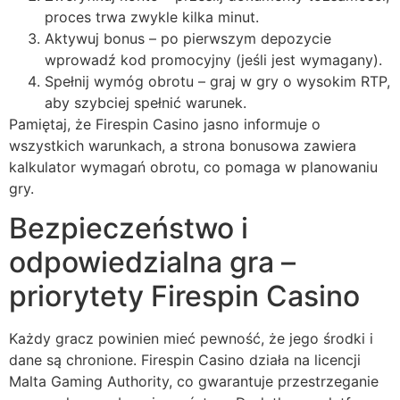
proces trwa zwykle kilka minut.
Aktywuj bonus – po pierwszym depozycie
wprowadź kod promocyjny (jeśli jest wymagany).
Spełnij wymóg obrotu – graj w gry o wysokim RTP,
aby szybciej spełnić warunek.
Pamiętaj, że Firespin Casino jasno informuje o
wszystkich warunkach, a strona bonusowa zawiera
kalkulator wymagań obrotu, co pomaga w planowaniu
gry.
Bezpieczeństwo i
odpowiedzialna gra –
priorytety Firespin Casino
Każdy gracz powinien mieć pewność, że jego środki i
dane są chronione. Firespin Casino działa na licencji
Malta Gaming Authority, co gwarantuje przestrzeganie