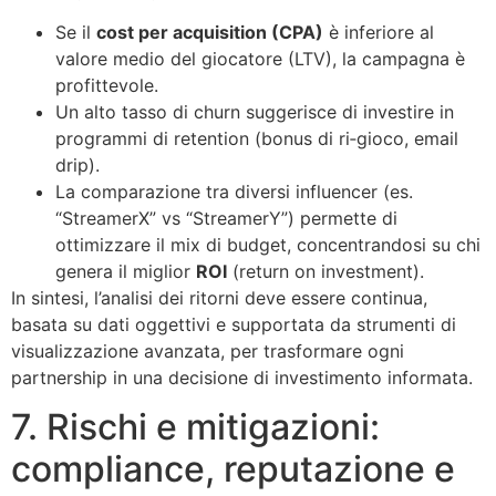
Se il
cost per acquisition (CPA)
è inferiore al
valore medio del giocatore (LTV), la campagna è
profittevole.
Un alto tasso di churn suggerisce di investire in
programmi di retention (bonus di ri‑gioco, email
drip).
La comparazione tra diversi influencer (es.
“StreamerX” vs “StreamerY”) permette di
ottimizzare il mix di budget, concentrandosi su chi
genera il miglior
ROI
(return on investment).
In sintesi, l’analisi dei ritorni deve essere continua,
basata su dati oggettivi e supportata da strumenti di
visualizzazione avanzata, per trasformare ogni
partnership in una decisione di investimento informata.
7. Rischi e mitigazioni:
compliance, reputazione e