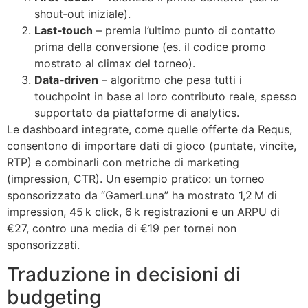
shout‑out iniziale).
Last‑touch
– premia l’ultimo punto di contatto
prima della conversione (es. il codice promo
mostrato al climax del torneo).
Data‑driven
– algoritmo che pesa tutti i
touchpoint in base al loro contributo reale, spesso
supportato da piattaforme di analytics.
Le dashboard integrate, come quelle offerte da Requs,
consentono di importare dati di gioco (puntate, vincite,
RTP) e combinarli con metriche di marketing
(impression, CTR). Un esempio pratico: un torneo
sponsorizzato da “GamerLuna” ha mostrato 1,2 M di
impression, 45 k click, 6 k registrazioni e un ARPU di
€27, contro una media di €19 per tornei non
sponsorizzati.
Traduzione in decisioni di
budgeting