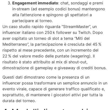
Engagement immediato
: chat, sondaggi e premi
in‑stream (ad esempio codici bonus) mantengono
alta l’attenzione e spingono gli spettatori a
partecipare al torneo.
Un caso studio rapido riguarda “StreamMaster”, un
influencer italiano con 250 k follower su Twitch. Dopo
aver ospitato un torneo di slot a tema “Miti del
Mediterraneo”, la partecipazione è cresciuta del 45 %
rispetto al mese precedente, con un incremento del
22 % del valore medio delle puntate (wagering). Il
risultato è stato attribuito al mix di shout‑out,
dimostrazione di gameplay e giveaway di crediti bonus.
Questi dati dimostrano come la presenza di un
influencer possa trasformare un semplice annuncio in un
evento virale, capace di generare traffico qualificato e,
soprattutto, di mantenere i giocatori attivi per tutta la
durata del torneo.