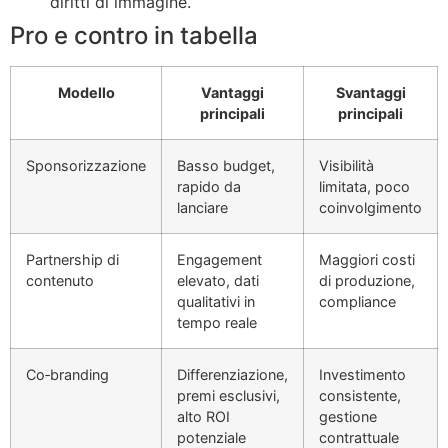
diritti di immagine.
Pro e contro in tabella
Modello
Vantaggi
Svantaggi
principali
principali
Sponsorizzazione
Basso budget,
Visibilità
rapido da
limitata, poco
lanciare
coinvolgimento
Partnership di
Engagement
Maggiori costi
contenuto
elevato, dati
di produzione,
qualitativi in
compliance
tempo reale
Co‑branding
Differenziazione,
Investimento
premi esclusivi,
consistente,
alto ROI
gestione
potenziale
contrattuale