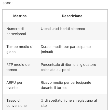
sono:
Metrica
Descrizione
Numero di
Utenti unici iscritti al torneo
partecipanti
Tempo medio di
Durata media per partecipante
gioco
(minuti)
RTP medio del
Percentuale di ritorno al giocatore
torneo
calcolata sul pool
ARPU per
Ricavo medio per partecipante
evento
durante il torneo
Tasso di
% di spettatori che si registrano al
conversione
sito