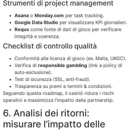
Strumenti di project management
Asana
o
Monday.com
per task tracking.
Google Data Studio
per visualizzare KPI giornalieri.
Requs
come fonte di dati di gioco per verificare
integrità e coerenza.
Checklist di controllo qualità
Conformità alla licenza di gioco (es. Malta, UKGC).
Verifica di
responsible gambling
(link a policy di
auto‑esclusione).
Test di sicurezza (SSL, anti‑fraud).
Trasparenza su premi e termini & condizioni.
Seguendo questa roadmap, il casinò riduce i rischi
operativi e massimizza l’impatto della partnership.
6. Analisi dei ritorni:
misurare l’impatto delle