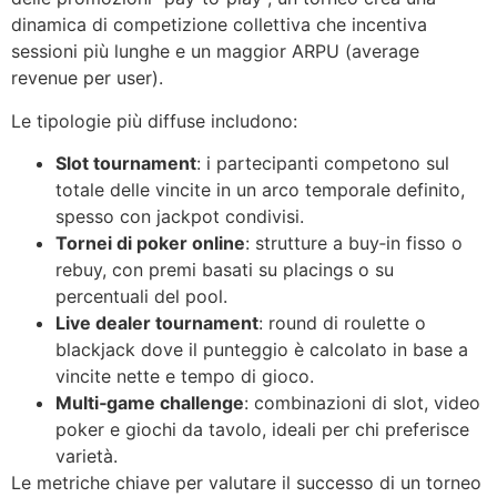
dinamica di competizione collettiva che incentiva
sessioni più lunghe e un maggior ARPU (average
revenue per user).
Le tipologie più diffuse includono:
Slot tournament
: i partecipanti competono sul
totale delle vincite in un arco temporale definito,
spesso con jackpot condivisi.
Tornei di poker online
: strutture a buy‑in fisso o
rebuy, con premi basati su placings o su
percentuali del pool.
Live dealer tournament
: round di roulette o
blackjack dove il punteggio è calcolato in base a
vincite nette e tempo di gioco.
Multi‑game challenge
: combinazioni di slot, video
poker e giochi da tavolo, ideali per chi preferisce
varietà.
Le metriche chiave per valutare il successo di un torneo