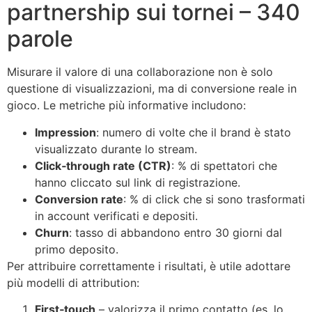
partnership sui tornei – 340
parole
Misurare il valore di una collaborazione non è solo
questione di visualizzazioni, ma di conversione reale in
gioco. Le metriche più informative includono:
Impression
: numero di volte che il brand è stato
visualizzato durante lo stream.
Click‑through rate (CTR)
: % di spettatori che
hanno cliccato sul link di registrazione.
Conversion rate
: % di click che si sono trasformati
in account verificati e depositi.
Churn
: tasso di abbandono entro 30 giorni dal
primo deposito.
Per attribuire correttamente i risultati, è utile adottare
più modelli di attribution:
First‑touch
– valorizza il primo contatto (es. lo