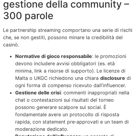
gestione della community –
300 parole
Le partnership streaming comportano una serie di rischi
che, se non gestiti, possono minare la credibilità del
casinò.
Normative di gioco responsabile
: le promozioni
devono includere avvisi obbligatori (es. età
minima, link a risorse di supporto). Le licenze di
Malta o UKGC richiedono una chiara
disclosure
di
ogni forma di compenso ricevuto dall’influencer.
Gestione delle crisi
: commenti inappropriati nella
chat o contestazioni sui risultati del torneo
possono generare scalpore sui social. È
fondamentale avere un protocollo di risposta
rapida, con statement pre‑approvati e un team di
moderazione dedicato.