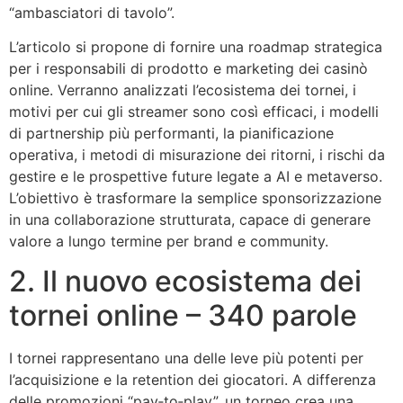
“ambasciatori di tavolo”.
L’articolo si propone di fornire una roadmap strategica
per i responsabili di prodotto e marketing dei casinò
online. Verranno analizzati l’ecosistema dei tornei, i
motivi per cui gli streamer sono così efficaci, i modelli
di partnership più performanti, la pianificazione
operativa, i metodi di misurazione dei ritorni, i rischi da
gestire e le prospettive future legate a AI e metaverso.
L’obiettivo è trasformare la semplice sponsorizzazione
in una collaborazione strutturata, capace di generare
valore a lungo termine per brand e community.
2. Il nuovo ecosistema dei
tornei online – 340 parole
I tornei rappresentano una delle leve più potenti per
l’acquisizione e la retention dei giocatori. A differenza
delle promozioni “pay‑to‑play”, un torneo crea una