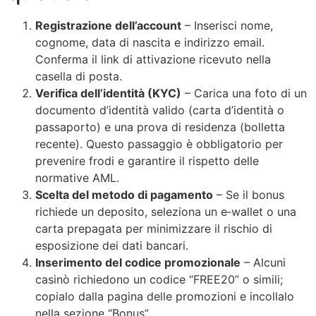
Registrazione dell’account
– Inserisci nome,
cognome, data di nascita e indirizzo email.
Conferma il link di attivazione ricevuto nella
casella di posta.
Verifica dell’identità (KYC)
– Carica una foto di un
documento d’identità valido (carta d’identità o
passaporto) e una prova di residenza (bolletta
recente). Questo passaggio è obbligatorio per
prevenire frodi e garantire il rispetto delle
normative AML.
Scelta del metodo di pagamento
– Se il bonus
richiede un deposito, seleziona un e‑wallet o una
carta prepagata per minimizzare il rischio di
esposizione dei dati bancari.
Inserimento del codice promozionale
– Alcuni
casinò richiedono un codice “FREE20” o simili;
copialo dalla pagina delle promozioni e incollalo
nella sezione “Bonus”.