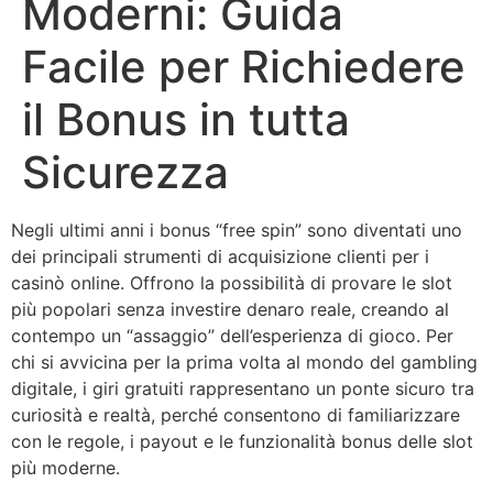
Moderni: Guida
Facile per Richiedere
il Bonus in tutta
Sicurezza
Negli ultimi anni i bonus “free spin” sono diventati uno
dei principali strumenti di acquisizione clienti per i
casinò online. Offrono la possibilità di provare le slot
più popolari senza investire denaro reale, creando al
contempo un “assaggio” dell’esperienza di gioco. Per
chi si avvicina per la prima volta al mondo del gambling
digitale, i giri gratuiti rappresentano un ponte sicuro tra
curiosità e realtà, perché consentono di familiarizzare
con le regole, i payout e le funzionalità bonus delle slot
più moderne.