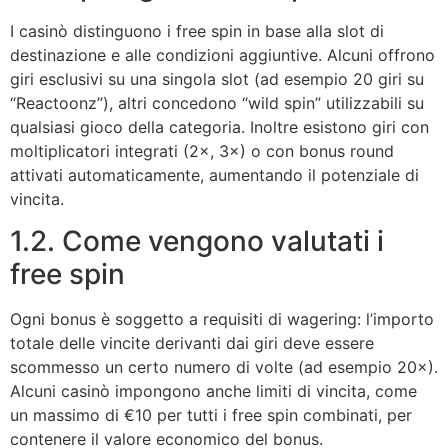
I casinò distinguono i free spin in base alla slot di
destinazione e alle condizioni aggiuntive. Alcuni offrono
giri esclusivi su una singola slot (ad esempio 20 giri su
“Reactoonz”), altri concedono “wild spin” utilizzabili su
qualsiasi gioco della categoria. Inoltre esistono giri con
moltiplicatori integrati (2×, 3×) o con bonus round
attivati automaticamente, aumentando il potenziale di
vincita.
1.2. Come vengono valutati i
free spin
Ogni bonus è soggetto a requisiti di wagering: l’importo
totale delle vincite derivanti dai giri deve essere
scommesso un certo numero di volte (ad esempio 20×).
Alcuni casinò impongono anche limiti di vincita, come
un massimo di €10 per tutti i free spin combinati, per
contenere il valore economico del bonus.