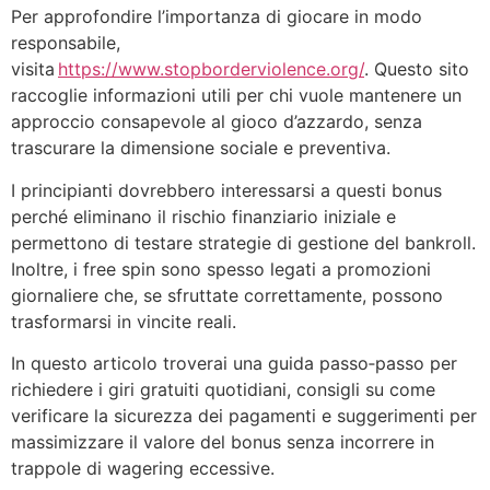
Per approfondire l’importanza di giocare in modo
responsabile,
visita
https://www.stopborderviolence.org/
. Questo sito
raccoglie informazioni utili per chi vuole mantenere un
approccio consapevole al gioco d’azzardo, senza
trascurare la dimensione sociale e preventiva.
I principianti dovrebbero interessarsi a questi bonus
perché eliminano il rischio finanziario iniziale e
permettono di testare strategie di gestione del bankroll.
Inoltre, i free spin sono spesso legati a promozioni
giornaliere che, se sfruttate correttamente, possono
trasformarsi in vincite reali.
In questo articolo troverai una guida passo‑passo per
richiedere i giri gratuiti quotidiani, consigli su come
verificare la sicurezza dei pagamenti e suggerimenti per
massimizzare il valore del bonus senza incorrere in
trappole di wagering eccessive.