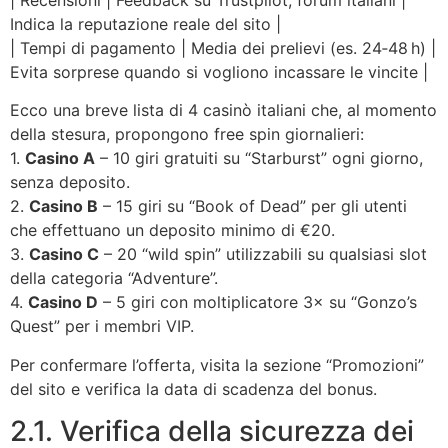
| Recensioni | Feedback su Trustpilot, forum italiani |
Indica la reputazione reale del sito |
| Tempi di pagamento | Media dei prelievi (es. 24‑48 h) |
Evita sorprese quando si vogliono incassare le vincite |
Ecco una breve lista di 4 casinò italiani che, al momento
della stesura, propongono free spin giornalieri:
1.
Casino A
– 10 giri gratuiti su “Starburst” ogni giorno,
senza deposito.
2.
Casino B
– 15 giri su “Book of Dead” per gli utenti
che effettuano un deposito minimo di €20.
3.
Casino C
– 20 “wild spin” utilizzabili su qualsiasi slot
della categoria “Adventure”.
4.
Casino D
– 5 giri con moltiplicatore 3× su “Gonzo’s
Quest” per i membri VIP.
Per confermare l’offerta, visita la sezione “Promozioni”
del sito e verifica la data di scadenza del bonus.
2.1. Verifica della sicurezza dei