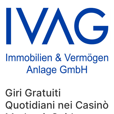
Giri Gratuiti
Quotidiani nei Casinò