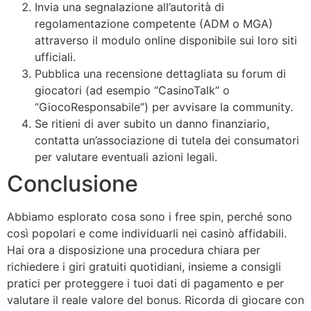
Invia una segnalazione all’autorità di
regolamentazione competente (ADM o MGA)
attraverso il modulo online disponibile sui loro siti
ufficiali.
Pubblica una recensione dettagliata su forum di
giocatori (ad esempio “CasinoTalk” o
“GiocoResponsabile”) per avvisare la community.
Se ritieni di aver subito un danno finanziario,
contatta un’associazione di tutela dei consumatori
per valutare eventuali azioni legali.
Conclusione
Abbiamo esplorato cosa sono i free spin, perché sono
così popolari e come individuarli nei casinò affidabili.
Hai ora a disposizione una procedura chiara per
richiedere i giri gratuiti quotidiani, insieme a consigli
pratici per proteggere i tuoi dati di pagamento e per
valutare il reale valore del bonus. Ricorda di giocare con