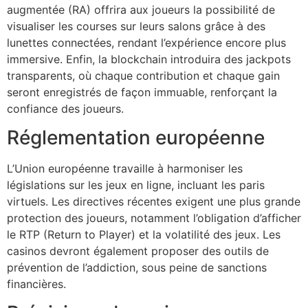
augmentée (RA) offrira aux joueurs la possibilité de
visualiser les courses sur leurs salons grâce à des
lunettes connectées, rendant l’expérience encore plus
immersive. Enfin, la blockchain introduira des jackpots
transparents, où chaque contribution et chaque gain
seront enregistrés de façon immuable, renforçant la
confiance des joueurs.
Réglementation européenne
L’Union européenne travaille à harmoniser les
législations sur les jeux en ligne, incluant les paris
virtuels. Les directives récentes exigent une plus grande
protection des joueurs, notamment l’obligation d’afficher
le RTP (Return to Player) et la volatilité des jeux. Les
casinos devront également proposer des outils de
prévention de l’addiction, sous peine de sanctions
financières.