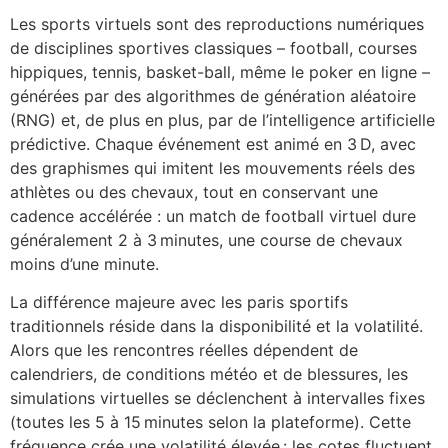
Les sports virtuels sont des reproductions numériques
de disciplines sportives classiques – football, courses
hippiques, tennis, basket-ball, même le poker en ligne –
générées par des algorithmes de génération aléatoire
(RNG) et, de plus en plus, par de l’intelligence artificielle
prédictive. Chaque événement est animé en 3 D, avec
des graphismes qui imitent les mouvements réels des
athlètes ou des chevaux, tout en conservant une
cadence accélérée : un match de football virtuel dure
généralement 2 à 3 minutes, une course de chevaux
moins d’une minute.
La différence majeure avec les paris sportifs
traditionnels réside dans la disponibilité et la volatilité.
Alors que les rencontres réelles dépendent de
calendriers, de conditions météo et de blessures, les
simulations virtuelles se déclenchent à intervalles fixes
(toutes les 5 à 15 minutes selon la plateforme). Cette
fréquence crée une volatilité élevée : les cotes fluctuent