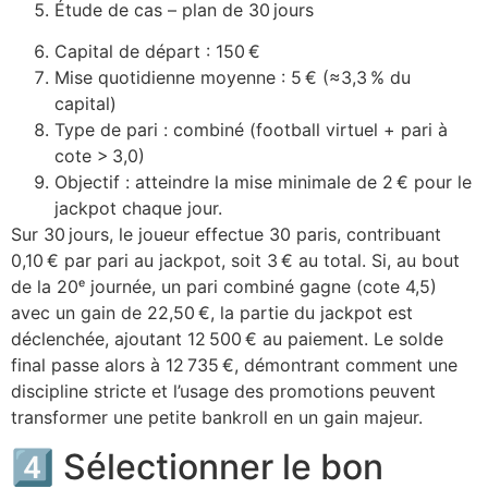
Étude de cas – plan de 30 jours
Capital de départ : 150 €
Mise quotidienne moyenne : 5 € (≈3,3 % du
capital)
Type de pari : combiné (football virtuel + pari à
cote > 3,0)
Objectif : atteindre la mise minimale de 2 € pour le
jackpot chaque jour.
Sur 30 jours, le joueur effectue 30 paris, contribuant
0,10 € par pari au jackpot, soit 3 € au total. Si, au bout
de la 20ᵉ journée, un pari combiné gagne (cote 4,5)
avec un gain de 22,50 €, la partie du jackpot est
déclenchée, ajoutant 12 500 € au paiement. Le solde
final passe alors à 12 735 €, démontrant comment une
discipline stricte et l’usage des promotions peuvent
transformer une petite bankroll en un gain majeur.
4️⃣ Sélectionner le bon