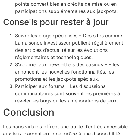
points convertibles en crédits de mise ou en
participations supplémentaires aux jackpots.
Conseils pour rester à jour
Suivre les blogs spécialisés – Des sites comme
Lamaisondelinvestisseur publient régulièrement
des articles d’actualité sur les évolutions
réglementaires et technologiques.
S’abonner aux newsletters des casinos – Elles
annoncent les nouvelles fonctionnalités, les
promotions et les jackpots spéciaux.
Participer aux forums – Les discussions
communautaires sont souvent les premières à
révéler les bugs ou les améliorations de jeux.
Conclusion
Les paris virtuels offrent une porte d’entrée accessible
aux jeux d’argent en ligne, grâce à une disponibilité