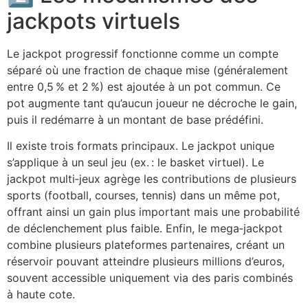
jackpots virtuels
Le jackpot progressif fonctionne comme un compte
séparé où une fraction de chaque mise (généralement
entre 0,5 % et 2 %) est ajoutée à un pot commun. Ce
pot augmente tant qu’aucun joueur ne décroche le gain,
puis il redémarre à un montant de base prédéfini.
Il existe trois formats principaux. Le jackpot unique
s’applique à un seul jeu (ex. : le basket virtuel). Le
jackpot multi‑jeux agrège les contributions de plusieurs
sports (football, courses, tennis) dans un même pot,
offrant ainsi un gain plus important mais une probabilité
de déclenchement plus faible. Enfin, le mega‑jackpot
combine plusieurs plateformes partenaires, créant un
réservoir pouvant atteindre plusieurs millions d’euros,
souvent accessible uniquement via des paris combinés
à haute cote.