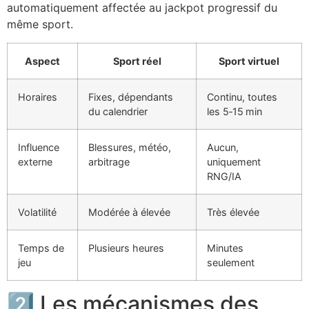
automatiquement affectée au jackpot progressif du
même sport.
Aspect
Sport réel
Sport virtuel
Horaires
Fixes, dépendants
Continu, toutes
du calendrier
les 5‑15 min
Influence
Blessures, météo,
Aucun,
externe
arbitrage
uniquement
RNG/IA
Volatilité
Modérée à élevée
Très élevée
Temps de
Plusieurs heures
Minutes
jeu
seulement
2️⃣ Les mécanismes des