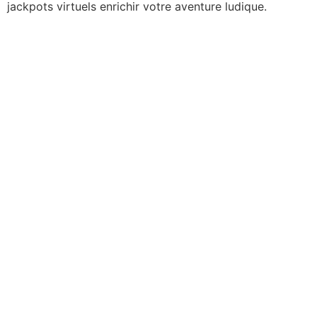
jackpots virtuels enrichir votre aventure ludique.