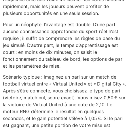
rapidement, mais les joueurs peuvent profiter de
plusieurs opportunités en une seule session.
Pour un néophyte, l’avantage est double. D’une part,
aucune connaissance approfondie du sport réel n’est
requise ; il suffit de comprendre les règles de base du
jeu simulé. D’autre part, le temps d’apprentissage est
court : en moins de dix minutes, on saisit le
fonctionnement du tableau de bord, les options de pari
et les paramètres de mise.
Scénario typique : imaginez un pari sur un match de
football virtuel entre « Virtual United » et « Digital City ».
Après s’être connecté, vous choisissez le type de pari
(victoire, match nul, score exact). Vous misez 0,50 € sur
la victoire de Virtual United à une cote de 2,10. Le
moteur RNG détermine le résultat en quelques
secondes, et le gain potentiel s’élève à 1,05 €. Si le pari
est gagnant, une petite portion de votre mise est