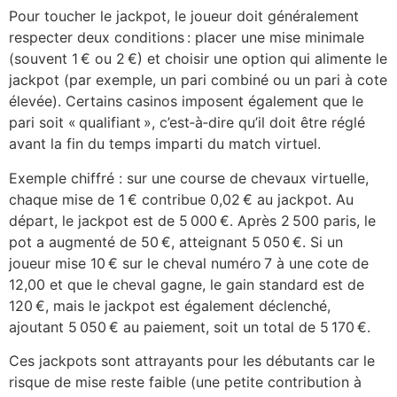
Pour toucher le jackpot, le joueur doit généralement
respecter deux conditions : placer une mise minimale
(souvent 1 € ou 2 €) et choisir une option qui alimente le
jackpot (par exemple, un pari combiné ou un pari à cote
élevée). Certains casinos imposent également que le
pari soit « qualifiant », c’est‑à‑dire qu’il doit être réglé
avant la fin du temps imparti du match virtuel.
Exemple chiffré : sur une course de chevaux virtuelle,
chaque mise de 1 € contribue 0,02 € au jackpot. Au
départ, le jackpot est de 5 000 €. Après 2 500 paris, le
pot a augmenté de 50 €, atteignant 5 050 €. Si un
joueur mise 10 € sur le cheval numéro 7 à une cote de
12,00 et que le cheval gagne, le gain standard est de
120 €, mais le jackpot est également déclenché,
ajoutant 5 050 € au paiement, soit un total de 5 170 €.
Ces jackpots sont attrayants pour les débutants car le
risque de mise reste faible (une petite contribution à