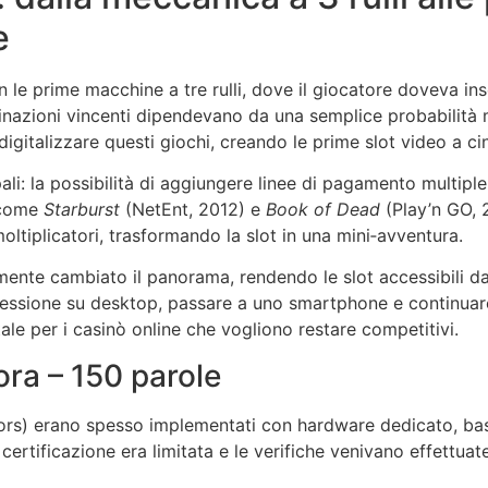
e
n le prime macchine a tre rulli, dove il giocatore doveva ins
ombinazioni vincenti dipendevano da una semplice probabilità
digitalizzare questi giochi, creando le prime slot video a cin
pali: la possibilità di aggiungere linee di pagamento multiple,
 come
Starburst
(NetEnt, 2012) e
Book of Dead
(Play’n GO, 
oltiplicatori, trasformando la slot in una mini‑avventura.
ente cambiato il panorama, rendendo le slot accessibili da
essione su desktop, passare a uno smartphone e continuare
tale per i casinò online che vogliono restare competitivi.
ora – 150 parole
rs) erano spesso implementati con hardware dedicato, basa
 certificazione era limitata e le verifiche venivano effettua