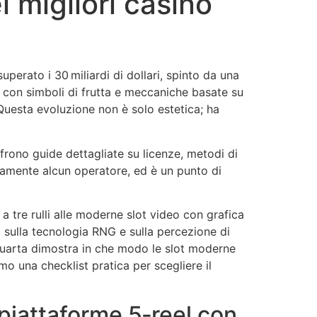
i migliori casinò
perato i 30 miliardi di dollari, spinto da una
i, con simboli di frutta e meccaniche basate su
. Questa evoluzione non è solo estetica; ha
frono guide dettagliate su licenze, metodi di
ttamente alcun operatore, ed è un punto di
 a tre rulli alle moderne slot video con grafica
 sulla tecnologia RNG e sulla percezione di
 quarta dimostra in che modo le slot moderne
emo una checklist pratica per scegliere il
e piattaforme 5‑reel con