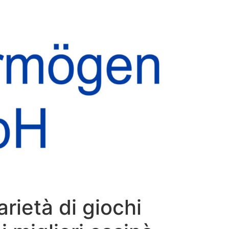
rietà di giochi