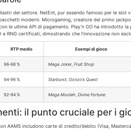
lastri del settore. NetEnt, pur essendo famoso per le slot 
 pacchetti moderni. Microgaming, creatore del primo jackp
 con le ultime API di pagamento. Play’n GO ha introdotto la
 e RNG certificati, dimostrando che l’innovazione non esclude
RTP medio
Esempi di gioco
96‑98 %
Mega Joker
,
Fruit Shop
94‑96 %
Starburst
,
Gonzo’s Quest
92‑94 %
Mega Moolah
,
Divine Fortune
nti: il punto cruciale per i gi
on AAMS includono carte di credito/debito (Visa, Mastercard),