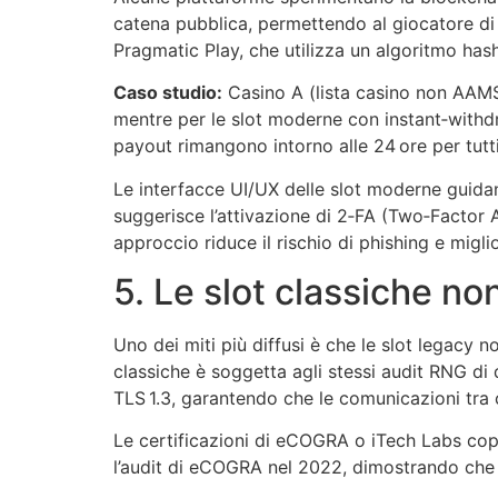
catena pubblica, permettendo al giocatore di 
Pragmatic Play, che utilizza un algoritmo hash
Caso studio:
Casino A (lista casino non AAMS)
mentre per le slot moderne con instant‑withdra
payout rimangono intorno alle 24 ore per tutti 
Le interfacce UI/UX delle slot moderne guidan
suggerisce l’attivazione di 2‑FA (Two‑Factor A
approccio riduce il rischio di phishing e migli
5. Le slot classiche no
Uno dei miti più diffusi è che le slot legacy n
classiche è soggetta agli stessi audit RNG di 
TLS 1.3, garantendo che le comunicazioni tra c
Le certificazioni di eCOGRA o iTech Labs copr
l’audit di eCOGRA nel 2022, dimostrando che an