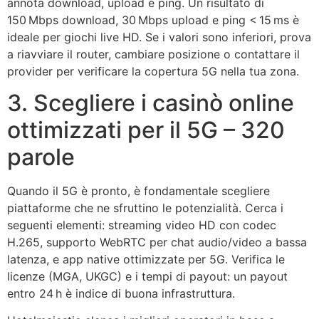
annota download, upload e ping. Un risultato di
150 Mbps download, 30 Mbps upload e ping < 15 ms è
ideale per giochi live HD. Se i valori sono inferiori, prova
a riavviare il router, cambiare posizione o contattare il
provider per verificare la copertura 5G nella tua zona.
3. Scegliere i casinò online
ottimizzati per il 5G – 320
parole
Quando il 5G è pronto, è fondamentale scegliere
piattaforme che ne sfruttino le potenzialità. Cerca i
seguenti elementi: streaming video HD con codec
H.265, supporto WebRTC per chat audio/video a bassa
latenza, e app native ottimizzate per 5G. Verifica le
licenze (MGA, UKGC) e i tempi di payout: un payout
entro 24 h è indice di buona infrastruttura.