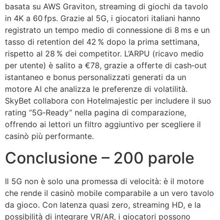
basata su AWS Graviton, streaming di giochi da tavolo
in 4K a 60 fps. Grazie al 5G, i giocatori italiani hanno
registrato un tempo medio di connessione di 8 ms e un
tasso di retention del 42 % dopo la prima settimana,
rispetto al 28 % dei competitor. L’ARPU (ricavo medio
per utente) è salito a €78, grazie a offerte di cash‑out
istantaneo e bonus personalizzati generati da un
motore AI che analizza le preferenze di volatilità.
SkyBet collabora con Hotelmajestic per includere il suo
rating “5G‑Ready” nella pagina di comparazione,
offrendo ai lettori un filtro aggiuntivo per scegliere il
casinò più performante.
Conclusione – 200 parole
Il 5G non è solo una promessa di velocità: è il motore
che rende il casinò mobile comparabile a un vero tavolo
da gioco. Con latenza quasi zero, streaming HD, e la
possibilità di integrare VR/AR, i giocatori possono