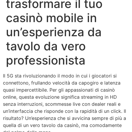
trasformare il tuo
casinò mobile in
un’esperienza da
tavolo da vero
professionista
Il 5G sta rivoluzionando il modo in cui i giocatori si
connettono, frullando velocità da capogiro e latenza
quasi impercettibile. Per gli appassionati di casinò
online, questa evoluzione significa streaming in HD
senza interruzioni, scommesse live con dealer reali e
un’interfaccia che risponde con la rapidità di un click. Il
risultato? Un’esperienza che si avvicina sempre di più a
quella di un vero tavolo da casinò, ma comodamente