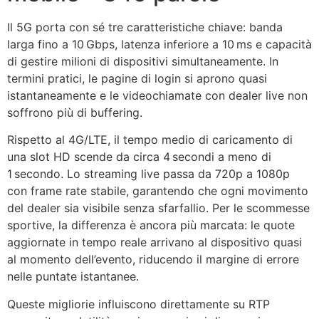
Il 5G porta con sé tre caratteristiche chiave: banda
larga fino a 10 Gbps, latenza inferiore a 10 ms e capacità
di gestire milioni di dispositivi simultaneamente. In
termini pratici, le pagine di login si aprono quasi
istantaneamente e le videochiamate con dealer live non
soffrono più di buffering.
Rispetto al 4G/LTE, il tempo medio di caricamento di
una slot HD scende da circa 4 secondi a meno di
1 secondo. Lo streaming live passa da 720p a 1080p
con frame rate stabile, garantendo che ogni movimento
del dealer sia visibile senza sfarfallio. Per le scommesse
sportive, la differenza è ancora più marcata: le quote
aggiornate in tempo reale arrivano al dispositivo quasi
al momento dell’evento, riducendo il margine di errore
nelle puntate istantanee.
Queste migliorie influiscono direttamente su RTP