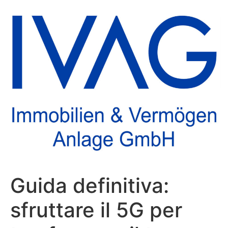
Guida definitiva:
sfruttare il 5G per