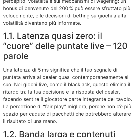
percepito, volatilità e sui meccanismi di wagering: un
bonus di benvenuto del 200 % può essere sfruttato più
velocemente, e le decisioni di betting su giochi a alta
volatilità diventano più informate.
1.1. Latenza quasi zero: il
“cuore” delle puntate live – 120
parole
Una latenza di 5 ms significa che il tuo segnale di
puntata arriva al dealer quasi contemporaneamente al
suo. Nei giochi live, come il blackjack, questo elimina il
ritardo tra la tua decisione e la risposta del dealer,
facendo sentire il giocatore parte integrante del tavolo.
La percezione di “fair play” migliora, perché non c’è più
spazio per cadute di pacchetti che potrebbero alterare
il risultato di una mano.
1.2. Banda larga e contenuti