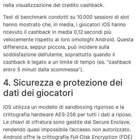
nella visualizzazione del credito cashback.
Test di benchmark condotti su 10 000 sessioni di slot
hanno mostrato che, in media, i giocatori iOS hanno
ricevuto il cashback in media 0,12 secondi più
velocemente rispetto ai loro omologhi Android. Questa
differenza, seppur piccola, può incidere sulla
soddisfazione dell’utente, soprattutto quando il
cashback è legato a un limite di tempo (es. “cashback
entro 5 minuti dalla scommessa”).
4. Sicurezza e protezione dei
dati dei giocatori
iOS utilizza un modello di sandboxing rigoroso e la
crittografia hardware AES‑256 per tutti i dati a riposo.
Le chiavi di cifratura sono gestite dal Secure Enclave,
rendendo quasi impossibile l’accesso non autorizzato.
Android offre la crittografia Full‑Disk Encryption (FDE)