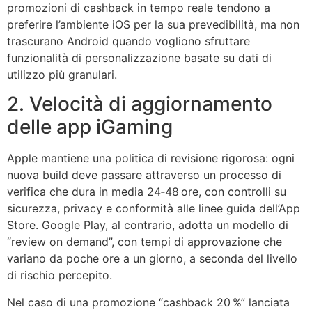
promozioni di cashback in tempo reale tendono a
preferire l’ambiente iOS per la sua prevedibilità, ma non
trascurano Android quando vogliono sfruttare
funzionalità di personalizzazione basate su dati di
utilizzo più granulari.
2. Velocità di aggiornamento
delle app iGaming
Apple mantiene una politica di revisione rigorosa: ogni
nuova build deve passare attraverso un processo di
verifica che dura in media 24‑48 ore, con controlli su
sicurezza, privacy e conformità alle linee guida dell’App
Store. Google Play, al contrario, adotta un modello di
“review on demand”, con tempi di approvazione che
variano da poche ore a un giorno, a seconda del livello
di rischio percepito.
Nel caso di una promozione “cashback 20 %” lanciata