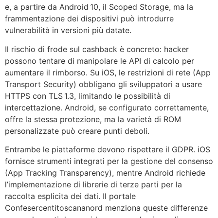
e, a partire da Android 10, il Scoped Storage, ma la
frammentazione dei dispositivi può introdurre
vulnerabilità in versioni più datate.
Il rischio di frode sul cashback è concreto: hacker
possono tentare di manipolare le API di calcolo per
aumentare il rimborso. Su iOS, le restrizioni di rete (App
Transport Security) obbligano gli sviluppatori a usare
HTTPS con TLS 1.3, limitando le possibilità di
intercettazione. Android, se configurato correttamente,
offre la stessa protezione, ma la varietà di ROM
personalizzate può creare punti deboli.
Entrambe le piattaforme devono rispettare il GDPR. iOS
fornisce strumenti integrati per la gestione del consenso
(App Tracking Transparency), mentre Android richiede
l’implementazione di librerie di terze parti per la
raccolta esplicita dei dati. Il portale
Confesercentitoscananord menziona queste differenze