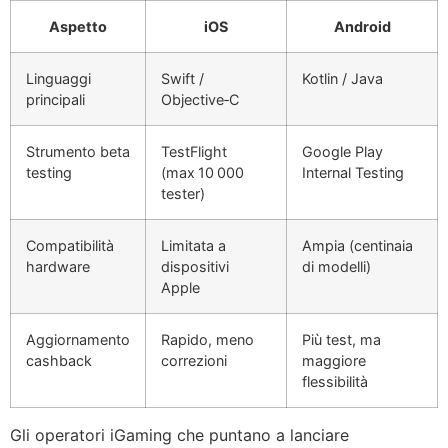
Aspetto
iOS
Android
Linguaggi
Swift /
Kotlin / Java
principali
Objective‑C
Strumento beta
TestFlight
Google Play
testing
(max 10 000
Internal Testing
tester)
Compatibilità
Limitata a
Ampia (centinaia
hardware
dispositivi
di modelli)
Apple
Aggiornamento
Rapido, meno
Più test, ma
cashback
correzioni
maggiore
flessibilità
Gli operatori iGaming che puntano a lanciare