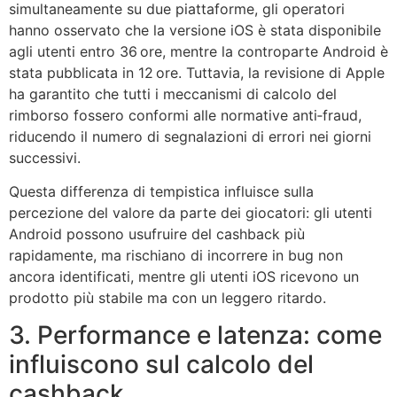
simultaneamente su due piattaforme, gli operatori
hanno osservato che la versione iOS è stata disponibile
agli utenti entro 36 ore, mentre la controparte Android è
stata pubblicata in 12 ore. Tuttavia, la revisione di Apple
ha garantito che tutti i meccanismi di calcolo del
rimborso fossero conformi alle normative anti‑fraud,
riducendo il numero di segnalazioni di errori nei giorni
successivi.
Questa differenza di tempistica influisce sulla
percezione del valore da parte dei giocatori: gli utenti
Android possono usufruire del cashback più
rapidamente, ma rischiano di incorrere in bug non
ancora identificati, mentre gli utenti iOS ricevono un
prodotto più stabile ma con un leggero ritardo.
3. Performance e latenza: come
influiscono sul calcolo del
cashback