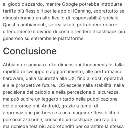
al gioco d’azzardo, mentre Google potrebbe introdurre
tariffe più flessibili per le app di iGaming, soprattutto se
dimostreranno un alto livello di responsabilità sociale.
Questi cambiamenti, se realizzati, potrebbero ridurre
ulteriormente il divario di costi e rendere il cashback più
generoso su entrambe le piattaforme.
Conclusione
Abbiamo esaminato otto dimensioni fondamentali: dalla
rapidità di sviluppo e aggiornamento, alle performance
hardware, dalla sicurezza alla UX, fino ai costi operativi
e alle prospettive future. iOS eccelle nella stabilità, nella
precisione del calcolo e nella percezione di sicurezza,
ma può subire un leggero ritardo nella pubblicazione
delle promozioni. Android, grazie a tempi di
approvazione più brevi e a una maggiore flessibilità di
personalizzazione, consente un cashback più rapido,
ma richiede test più approfonditi per garantire la stessa