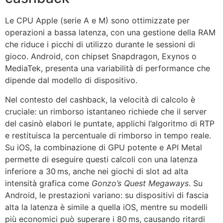
Le CPU Apple (serie A e M) sono ottimizzate per
operazioni a bassa latenza, con una gestione della RAM
che riduce i picchi di utilizzo durante le sessioni di
gioco. Android, con chipset Snapdragon, Exynos o
MediaTek, presenta una variabilità di performance che
dipende dal modello di dispositivo.
Nel contesto del cashback, la velocità di calcolo è
cruciale: un rimborso istantaneo richiede che il server
del casinò elabori le puntate, applichi l’algoritmo di RTP
e restituisca la percentuale di rimborso in tempo reale.
Su iOS, la combinazione di GPU potente e API Metal
permette di eseguire questi calcoli con una latenza
inferiore a 30 ms, anche nei giochi di slot ad alta
intensità grafica come
Gonzo’s Quest Megaways
. Su
Android, le prestazioni variano: su dispositivi di fascia
alta la latenza è simile a quella iOS, mentre su modelli
più economici può superare i 80 ms, causando ritardi