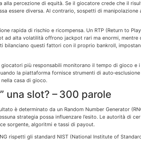
lla percezione di equità. Se il giocatore crede che il risult
ossa essere diversa. Al contrario, sospetti di manipolazione
zione rapida di rischio e ricompensa. Un RTP (Return to Pla
 slot ad alta volatilità offrono jackpot rari ma enormi, mentre
rti bilanciano questi fattori con il proprio bankroll, impost
. I giocatori più responsabili monitorano il tempo di gioco e i 
uando la piattaforma fornisce strumenti di auto‑esclusione o
 nella casa di gioco.
” una slot? – 300 parole
risultato è determinato da un Random Number Generator (RN
ssuna strategia possa influenzare l’esito. Le autorità di ce
ce sorgente, algoritmi e tassi di payout.
’RNG rispetti gli standard NIST (National Institute of Standa