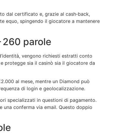
o dal certificato e, grazie al cash‑back,
ente equo, spingendo il giocatore a mantenere
– 260 parole
’identità, vengono richiesti estratti conto
e protegge sia il casinò sia il giocatore da
o a €2.000 al mese, mentre un Diamond può
frequenza di login e geolocalizzazione.
tori specializzati in questioni di pagamento.
re e una conferma via email. Questo doppio
ole