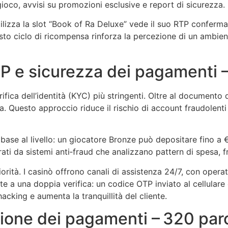
gioco, avvisi su promozioni esclusive e report di sicurezza.
lizza la slot “Book of Ra Deluxe” vede il suo RTP confermat
uesto ciclo di ricompensa rinforza la percezione di un ambi
i VIP e sicurezza dei pagamenti 
fica dell’identità (KYC) più stringenti. Oltre al documento d
za. Questo approccio riduce il rischio di account fraudolenti 
 in base al livello: un giocatore Bronze può depositare fin
ati da sistemi anti‑fraud che analizzano pattern di spesa, 
iorità. I casinò offrono canali di assistenza 24/7, con opera
tte a una doppia verifica: un codice OTP inviato al cellula
hacking e aumenta la tranquillità del cliente.
zione dei pagamenti – 320 par