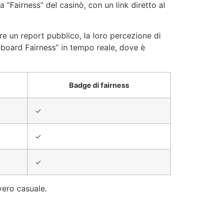
a “Fairness” del casinò, con un link diretto al
e un report pubblico, la loro percezione di
hboard Fairness” in tempo reale, dove è
Badge di fairness
✓
✓
✓
vero casuale.