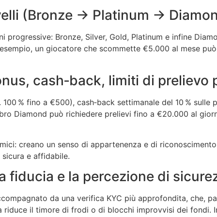
livelli (Bronze → Platinum → Diamo
i progressive: Bronze, Silver, Gold, Platinum e infine Diamo
r esempio, un giocatore che scommette €5.000 al mese può 
nus, cash‑back, limiti di prelievo p
 100 % fino a €500), cash‑back settimanale del 10 % sulle per
embro Diamond può richiedere prelievi fino a €20.000 al giorn
omici: creano un senso di appartenenza e di riconoscimento
sicura e affidabile.
la fiducia e la percezione di sicure
 accompagnato da una verifica KYC più approfondita, che, p
 riduce il timore di frodi o di blocchi improvvisi dei fondi. 