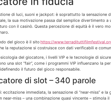
catore in fiducia
stione di luci, suoni e jackpot: è soprattutto la sensazione 
ale, la sua motivazione passa dal semplice divertimento a u
ro con il casinò. Questa percezione di equità è il vero mot
naro.
do del gioco è il sito
https://www.terradituttifilmfestival.or
e la reputazione si costruisce con dati verificabili e comu
icologia del giocatore, i livelli VIP e le tecnologie di sicu
no una slot “fair”, come i programmi VIP influenzano la per
ridefinendo il futuro del gioco responsabile.
catore di slot – 340 parole
: eccitazione immediata, la sensazione di “near‑miss” e la gr
 near‑miss – una combinazione quasi vincente – stimola il c