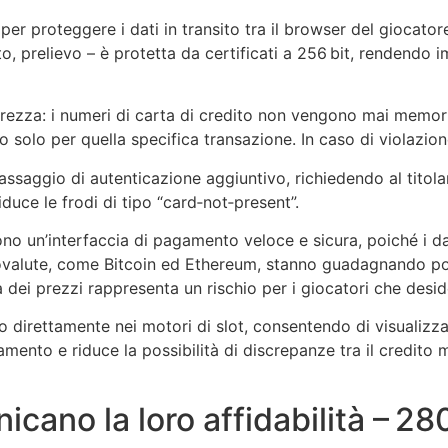
per proteggere i dati in transito tra il browser del giocator
to, prelievo – è protetta da certificati a 256 bit, rendendo i
curezza: i numeri di carta di credito non vengono mai memori
lo per quella specifica transazione. In caso di violazione, i
ssaggio di autenticazione aggiuntivo, richiedendo al titola
uce le frodi di tipo “card‑not‑present”.
ffrono un’interfaccia di pagamento veloce e sicura, poiché i d
tovalute, come Bitcoin ed Ethereum, stanno guadagnando popo
ità dei prezzi rappresenta un rischio per i giocatori che desid
 direttamente nei motori di slot, consentendo di visualizzar
amento e riduce la possibilità di discrepanze tra il credito 
cano la loro affidabilità – 28