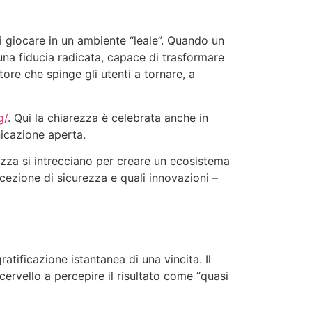
di giocare in un ambiente “leale”. Quando un
na fiducia radicata, capace di trasformare
ore che spinge gli utenti a tornare, a
g/
. Qui la chiarezza è celebrata anche in
nicazione aperta.
rezza si intrecciano per creare un ecosistema
cezione di sicurezza e quali innovazioni –
atificazione istantanea di una vincita. Il
ervello a percepire il risultato come “quasi