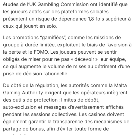
études de l’UK Gambling Commission ont identifié que
les joueurs actifs sur des plateformes sociales
présentent un risque de dépendance 1,8 fois supérieur à
ceux qui jouent en solo.
Les promotions “gamifiées”, comme les missions de
groupe à durée limitée, exploitent le biais de l’aversion à
la perte et le FOMO. Les joueurs peuvent se sentir
obligés de miser pour ne pas « décevoir » leur équipe,
ce qui augmente le volume de mises au détriment d’une
prise de décision rationnelle.
Du côté de la régulation, les autorités comme la Malta
Gaming Authority exigent que les opérateurs intègrent
des outils de protection : limites de dépôt,
auto‑exclusion et messages d’avertissement affichés
pendant les sessions collectives. Les casinos doivent
également garantir la transparence des mécanismes de
partage de bonus, afin d’éviter toute forme de