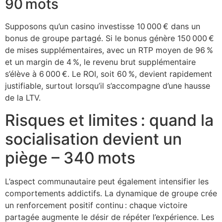
90 mots
Supposons qu’un casino investisse 10 000 € dans un
bonus de groupe partagé. Si le bonus génère 150 000 €
de mises supplémentaires, avec un RTP moyen de 96 %
et un margin de 4 %, le revenu brut supplémentaire
s’élève à 6 000 €. Le ROI, soit 60 %, devient rapidement
justifiable, surtout lorsqu’il s’accompagne d’une hausse
de la LTV.
Risques et limites : quand la
socialisation devient un
piège – 340 mots
L’aspect communautaire peut également intensifier les
comportements addictifs. La dynamique de groupe crée
un renforcement positif continu : chaque victoire
partagée augmente le désir de répéter l’expérience. Les