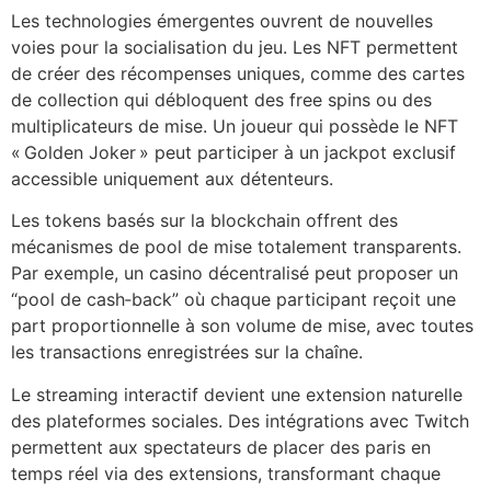
Les technologies émergentes ouvrent de nouvelles
voies pour la socialisation du jeu. Les NFT permettent
de créer des récompenses uniques, comme des cartes
de collection qui débloquent des free spins ou des
multiplicateurs de mise. Un joueur qui possède le NFT
« Golden Joker » peut participer à un jackpot exclusif
accessible uniquement aux détenteurs.
Les tokens basés sur la blockchain offrent des
mécanismes de pool de mise totalement transparents.
Par exemple, un casino décentralisé peut proposer un
“pool de cash‑back” où chaque participant reçoit une
part proportionnelle à son volume de mise, avec toutes
les transactions enregistrées sur la chaîne.
Le streaming interactif devient une extension naturelle
des plateformes sociales. Des intégrations avec Twitch
permettent aux spectateurs de placer des paris en
temps réel via des extensions, transformant chaque