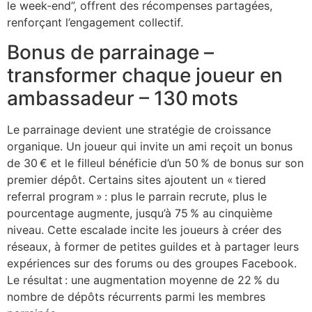
le week‑end”, offrent des récompenses partagées,
renforçant l’engagement collectif.
Bonus de parrainage –
transformer chaque joueur en
ambassadeur – 130 mots
Le parrainage devient une stratégie de croissance
organique. Un joueur qui invite un ami reçoit un bonus
de 30 € et le filleul bénéficie d’un 50 % de bonus sur son
premier dépôt. Certains sites ajoutent un « tiered
referral program » : plus le parrain recrute, plus le
pourcentage augmente, jusqu’à 75 % au cinquième
niveau. Cette escalade incite les joueurs à créer des
réseaux, à former de petites guildes et à partager leurs
expériences sur des forums ou des groupes Facebook.
Le résultat : une augmentation moyenne de 22 % du
nombre de dépôts récurrents parmi les membres