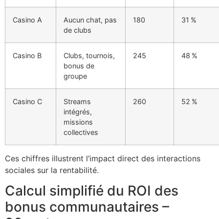
Casino A
Aucun chat, pas
180
31 %
de clubs
Casino B
Clubs, tournois,
245
48 %
bonus de
groupe
Casino C
Streams
260
52 %
intégrés,
missions
collectives
Ces chiffres illustrent l’impact direct des interactions
sociales sur la rentabilité.
Calcul simplifié du ROI des
bonus communautaires –