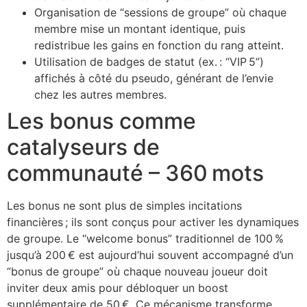
Organisation de “sessions de groupe” où chaque
membre mise un montant identique, puis
redistribue les gains en fonction du rang atteint.
Utilisation de badges de statut (ex. : “VIP 5”)
affichés à côté du pseudo, générant de l’envie
chez les autres membres.
Les bonus comme
catalyseurs de
communauté – 360 mots
Les bonus ne sont plus de simples incitations
financières ; ils sont conçus pour activer les dynamiques
de groupe. Le “welcome bonus” traditionnel de 100 %
jusqu’à 200 € est aujourd’hui souvent accompagné d’un
“bonus de groupe” où chaque nouveau joueur doit
inviter deux amis pour débloquer un boost
supplémentaire de 50 €. Ce mécanisme transforme