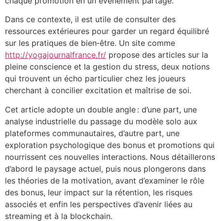
chaque promotion en un événement partagé.
Dans ce contexte, il est utile de consulter des
ressources extérieures pour garder un regard équilibré
sur les pratiques de bien‑être. Un site comme
http://yogajournalfrance.fr/
propose des articles sur la
pleine conscience et la gestion du stress, deux notions
qui trouvent un écho particulier chez les joueurs
cherchant à concilier excitation et maîtrise de soi.
Cet article adopte un double angle : d’une part, une
analyse industrielle du passage du modèle solo aux
plateformes communautaires, d’autre part, une
exploration psychologique des bonus et promotions qui
nourrissent ces nouvelles interactions. Nous détaillerons
d’abord le paysage actuel, puis nous plongerons dans
les théories de la motivation, avant d’examiner le rôle
des bonus, leur impact sur la rétention, les risques
associés et enfin les perspectives d’avenir liées au
streaming et à la blockchain.