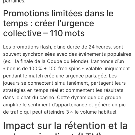
parrainés.
Promotions limitées dans le
temps : créer l’urgence
collective – 110 mots
Les promotions flash, d’une durée de 24 heures, sont
souvent synchronisées avec des événements populaires
(ex. : la finale de la Coupe du Monde). L’annonce d’un
« bonus de 100 % + 100 free spins » valable uniquement
pendant le match crée une urgence partagée. Les
joueurs se connectent simultanément, partagent leurs
stratégies en temps réel et commentent les résultats
dans le chat du casino. Cette dynamique de groupe
amplifie le sentiment d’appartenance et génère un pic
de trafic qui peut atteindre 3 × le volume habituel.
Impact sur la rétention et la