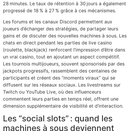
28 minutes. Le taux de rétention à 30 jours a également
progressé de 18 % à 27 % grâce à ces mécanismes.
Les forums et les canaux Discord permettent aux
joueurs d’échanger des stratégies, de partager leurs
gains et de discuter des nouvelles machines à sous. Les
chats en direct pendant les parties de live casino
(roulette, blackjack) renforcent l’impression d’être dans
un vrai casino, tout en ajoutant un aspect compétitif.
Les tournois multijoueurs, souvent sponsorisés par des
jackpots progressifs, rassemblent des centaines de
participants et créent des “moments viraux” qui se
diffusent sur les réseaux sociaux. Les livestreams sur
Twitch ou YouTube Live, où des influenceurs
commentent leurs parties en temps réel, offrent une
dimension supplémentaire de visibilité et d’interaction.
Les “social slots” : quand les
machines à sous deviennent