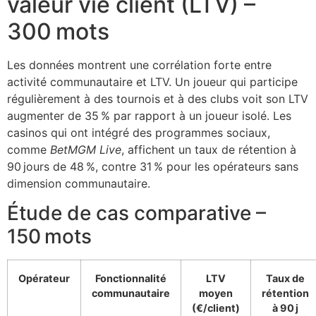
valeur vie client (LTV) –
300 mots
Les données montrent une corrélation forte entre
activité communautaire et LTV. Un joueur qui participe
régulièrement à des tournois et à des clubs voit son LTV
augmenter de 35 % par rapport à un joueur isolé. Les
casinos qui ont intégré des programmes sociaux,
comme
BetMGM Live
, affichent un taux de rétention à
90 jours de 48 %, contre 31 % pour les opérateurs sans
dimension communautaire.
Étude de cas comparative –
150 mots
Opérateur
Fonctionnalité
LTV
Taux de
communautaire
moyen
rétention
(€/client)
à 90 j