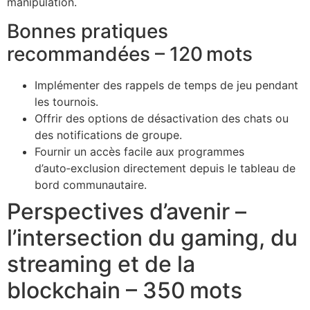
manipulation.
Bonnes pratiques
recommandées – 120 mots
Implémenter des rappels de temps de jeu pendant
les tournois.
Offrir des options de désactivation des chats ou
des notifications de groupe.
Fournir un accès facile aux programmes
d’auto‑exclusion directement depuis le tableau de
bord communautaire.
Perspectives d’avenir –
l’intersection du gaming, du
streaming et de la
blockchain – 350 mots