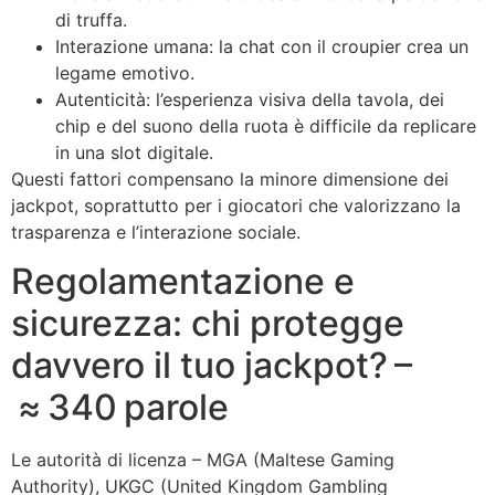
di truffa.
Interazione umana: la chat con il croupier crea un
legame emotivo.
Autenticità: l’esperienza visiva della tavola, dei
chip e del suono della ruota è difficile da replicare
in una slot digitale.
Questi fattori compensano la minore dimensione dei
jackpot, soprattutto per i giocatori che valorizzano la
trasparenza e l’interazione sociale.
Regolamentazione e
sicurezza: chi protegge
davvero il tuo jackpot? –
≈ 340 parole
Le autorità di licenza – MGA (Maltese Gaming
Authority), UKGC (United Kingdom Gambling