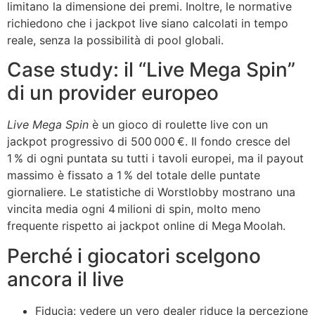
limitano la dimensione dei premi. Inoltre, le normative
richiedono che i jackpot live siano calcolati in tempo
reale, senza la possibilità di pool globali.
Case study: il “Live Mega Spin”
di un provider europeo
Live Mega Spin
è un gioco di roulette live con un
jackpot progressivo di 500 000 €. Il fondo cresce del
1 % di ogni puntata su tutti i tavoli europei, ma il payout
massimo è fissato a 1 % del totale delle puntate
giornaliere. Le statistiche di Worstlobby mostrano una
vincita media ogni 4 milioni di spin, molto meno
frequente rispetto ai jackpot online di Mega Moolah.
Perché i giocatori scelgono
ancora il live
Fiducia: vedere un vero dealer riduce la percezione