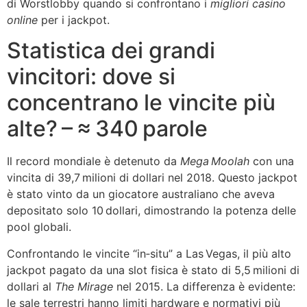
di Worstlobby quando si confrontano i
migliori casino
online
per i jackpot.
Statistica dei grandi
vincitori: dove si
concentrano le vincite più
alte? – ≈ 340 parole
Il record mondiale è detenuto da
Mega Moolah
con una
vincita di 39,7 milioni di dollari nel 2018. Questo jackpot
è stato vinto da un giocatore australiano che aveva
depositato solo 10 dollari, dimostrando la potenza delle
pool globali.
Confrontando le vincite “in‑situ” a Las Vegas, il più alto
jackpot pagato da una slot fisica è stato di 5,5 milioni di
dollari al
The Mirage
nel 2015. La differenza è evidente:
le sale terrestri hanno limiti hardware e normativi più