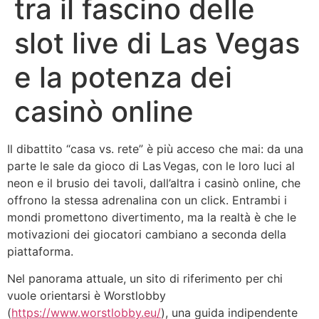
tra il fascino delle
slot live di Las Vegas
e la potenza dei
casinò online
Il dibattito “casa vs. rete” è più acceso che mai: da una
parte le sale da gioco di Las Vegas, con le loro luci al
neon e il brusio dei tavoli, dall’altra i casinò online, che
offrono la stessa adrenalina con un click. Entrambi i
mondi promettono divertimento, ma la realtà è che le
motivazioni dei giocatori cambiano a seconda della
piattaforma.
Nel panorama attuale, un sito di riferimento per chi
vuole orientarsi è Worstlobby
(
https://www.worstlobby.eu/
), una guida indipendente