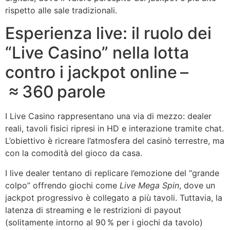
rispetto alle sale tradizionali.
Esperienza live: il ruolo dei
“Live Casino” nella lotta
contro i jackpot online –
≈ 360 parole
I Live Casino rappresentano una via di mezzo: dealer
reali, tavoli fisici ripresi in HD e interazione tramite chat.
L’obiettivo è ricreare l’atmosfera del casinò terrestre, ma
con la comodità del gioco da casa.
I live dealer tentano di replicare l’emozione del “grande
colpo” offrendo giochi come
Live Mega Spin
, dove un
jackpot progressivo è collegato a più tavoli. Tuttavia, la
latenza di streaming e le restrizioni di payout
(solitamente intorno al 90 % per i giochi da tavolo)