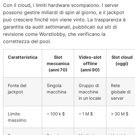
Con il cloud, i limiti hardware scompaiono. I server
possono gestire miliardi di spin al giorno, e il jackpot
può crescere finché non viene vinto. La trasparenza è
garantita da audit settimanali, pubblicati sui siti di
revisione come Worstlobby, che verificano la
correttezza del pool.
Caratteristica
Slot
Video‑slot
Slot cloud
meccanica
offline
(oggi)
(anni 70)
(anni 90)
Fonte del
Singola
Gruppo di
Rete
jackpot
macchina
macchine
globale di
in un locale
server
Limite
~ 100 k $
~ 1 M $
> 30 M $
massimo