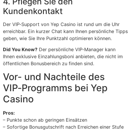
4. Pflegen Sie den
Kundenkontakt
Der VIP‑Support von Yep Casino ist rund um die Uhr
erreichbar. Ein kurzer Chat kann Ihnen persönliche Tipps
geben, wie Sie Ihre Punktzahl optimieren können.
Did You Know?
Der persönliche VIP‑Manager kann
Ihnen exklusive Einzahlungsboni anbieten, die nicht im
öffentlichen Bonusbereich zu finden sind.
Vor- und Nachteile des
VIP‑Programms bei Yep
Casino
Pros:
– Punkte schon ab geringen Einsätzen
– Sofortige Bonusgutschrift nach Erreichen einer Stufe