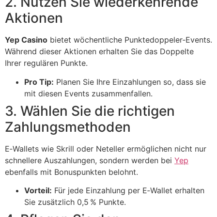
2. Nutzen Sie wiederkehrende
Aktionen
Yep Casino
bietet wöchentliche Punktedoppeler‑Events.
Während dieser Aktionen erhalten Sie das Doppelte
Ihrer regulären Punkte.
Pro Tip:
Planen Sie Ihre Einzahlungen so, dass sie
mit diesen Events zusammenfallen.
3. Wählen Sie die richtigen
Zahlungsmethoden
E‑Wallets wie Skrill oder Neteller ermöglichen nicht nur
schnellere Auszahlungen, sondern werden bei
Yep
ebenfalls mit Bonuspunkten belohnt.
Vorteil:
Für jede Einzahlung per E‑Wallet erhalten
Sie zusätzlich 0,5 % Punkte.