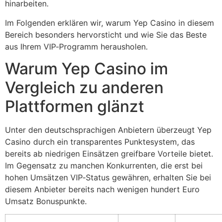
hinarbeiten.
Im Folgenden erklären wir, warum Yep Casino in diesem
Bereich besonders hervorsticht und wie Sie das Beste
aus Ihrem VIP‑Programm herausholen.
Warum Yep Casino im
Vergleich zu anderen
Plattformen glänzt
Unter den deutschsprachigen Anbietern überzeugt Yep
Casino durch ein transparentes Punktesystem, das
bereits ab niedrigen Einsätzen greifbare Vorteile bietet.
Im Gegensatz zu manchen Konkurrenten, die erst bei
hohen Umsätzen VIP‑Status gewähren, erhalten Sie bei
diesem Anbieter bereits nach wenigen hundert Euro
Umsatz Bonuspunkte.