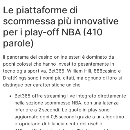
Le piattaforme di
scommessa più innovative
per i play‑off NBA (410
parole)
Il panorama dei casino online esteri è dominato da
pochi colossi che hanno investito pesantemente in
tecnologia sportiva. Bet365, William Hill, 888casino e
DraftKings sono i nomi più citati, ma ognuno di loro si
distingue per caratteristiche uniche.
Bet365 offre streaming live integrato direttamente
nella sezione scommesse NBA, con una latenza
inferiore a 2 secondi. Le quote in‑play sono
aggiornate ogni 0,5 secondi grazie a un algoritmo
proprietario di bilanciamento del rischio.