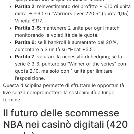
Partita 2
: reinvestimento del profitto + €10 di unità
extra → €60 su “Warriors over 220.5” (quota 1,95).
Vincita €117.
Partita 3‑5
: mantenere 2 unità per ogni match,
monitorando la volatilità delle quote.
Partita 6
: se il bankroll è aumentato del 20 %,
aumentare a 3 unità su “Heat +5.5”.
Partita 7
: valutare la necessità di hedging; se la
serie è 3‑3, puntare su “Winner of the series” con
quota 2,10, ma solo con 1 unità per limitare
l’esposizione.
Questa disciplina permette di sfruttare le opportunità
live senza compromettere la sostenibilità a lungo
termine.
Il futuro delle scommesse
NBA nei casinò digitali (420