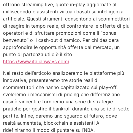
offrono streaming live, quote in‑play aggiornate al
millisecondo e assistenti virtuali basati su intelligenza
artificiale. Questi strumenti consentono ai scommettitori
di reagire in tempo reale, di confrontare le offerte di più
operatori e di sfruttare promozioni come il “bonus
benvenuto” o il cash‑out dinamico. Per chi desidera
approfondire le opportunità offerte dal mercato, un
punto di partenza utile è il sito
https://www.italianways.com/
.
Nel resto dell’articolo analizzeremo le piattaforme più
innovative, presenteremo tre storie reali di
scommettitori che hanno capitalizzato sui play‑off,
sveleremo i meccanismi di pricing che differenziano i
casinò vincenti e forniremo una serie di strategie
pratiche per gestire il bankroll durante una serie di sette
partite. Infine, daremo uno sguardo al futuro, dove
realtà aumentata, blockchain e assistenti AI
ridefiniranno il modo di puntare sull’NBA.