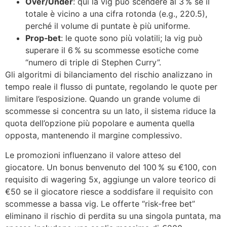
Over/Under
: qui la vig può scendere al 3 % se il
totale è vicino a una cifra rotonda (e.g., 220.5),
perché il volume di puntate è più uniforme.
Prop‑bet
: le quote sono più volatili; la vig può
superare il 6 % su scommesse esotiche come
“numero di triple di Stephen Curry”.
Gli algoritmi di bilanciamento del rischio analizzano in
tempo reale il flusso di puntate, regolando le quote per
limitare l’esposizione. Quando un grande volume di
scommesse si concentra su un lato, il sistema riduce la
quota dell’opzione più popolare e aumenta quella
opposta, mantenendo il margine complessivo.
Le promozioni influenzano il valore atteso del
giocatore. Un bonus benvenuto del 100 % su €100, con
requisito di wagering 5x, aggiunge un valore teorico di
€50 se il giocatore riesce a soddisfare il requisito con
scommesse a bassa vig. Le offerte “risk‑free bet”
eliminano il rischio di perdita su una singola puntata, ma