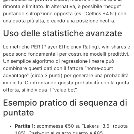
rimonta è limitato. In alternativa, è possibile “hedge”
puntando sull’opzione opposta (es. “Celtics +4.5”) con
una quota più alta, creando una posizione neutra.
Uso delle statistiche avanzate
Le metriche PER (Player Efficiency Rating), win‑shares e
pace sono fondamentali per costruire modelli predittivi.
Un semplice algoritmo di regressione lineare può
combinare questi dati con il fattore “home‑court
advantage” (circa 3 punti) per generare una probabilità
implicita. Confrontando questa probabilità con la quota
offerta, si individua il “value bet”.
Esempio pratico di sequenza di
puntate
Partita 1
: scommessa €50 su “Lakers -3.5” (quota
1,85). Cash‑out al quarto quarto a €85.