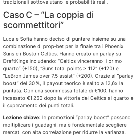
tradizionali sottovalutano le probabilità reali.
Caso C – “La coppia di
scommettitori”
Luca e Sofia hanno deciso di puntare insieme su una
combinazione di prop‑bet per la finale tra i Phoenix
Suns e i Boston Celtics. Hanno creato un parlay su
DraftKings includendo: “Celtics vinceranno il primo
quarto” (+150), “Suns total points > 112” (+120) e
“LeBron James over 7.5 assist” (+200). Grazie al “parlay
boost” del 30 %, il payout teorico è salito a 12,6x la
puntata. Con una scommessa totale di €100, hanno
incassato €1 260 dopo la vittoria dei Celtics al quarto e
il superamento dei punti totali.
Lezione chiave:
le promozioni “parlay boost” possono
moltiplicare i guadagni, ma è fondamentale scegliere
mercati con alta correlazione per ridurre la varianza.