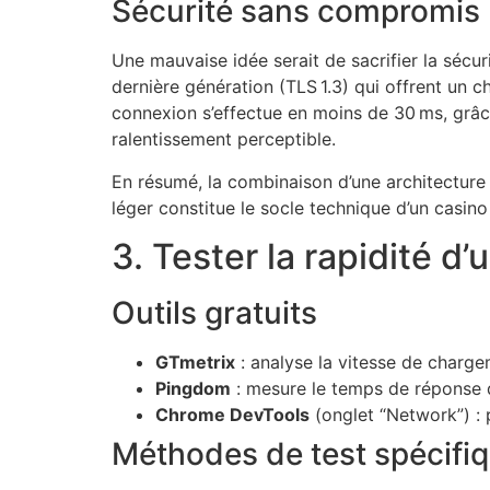
Sécurité sans compromis
Une mauvaise idée serait de sacrifier la sécuri
dernière génération (TLS 1.3) qui offrent un 
connexion s’effectue en moins de 30 ms, grâce à
ralentissement perceptible.
En résumé, la combinaison d’une architecture
léger constitue le socle technique d’un casino 
3. Tester la rapidité d
Outils gratuits
GTmetrix
: analyse la vitesse de chargem
Pingdom
: mesure le temps de réponse dep
Chrome DevTools
(onglet “Network”) : 
Méthodes de test spécifiq