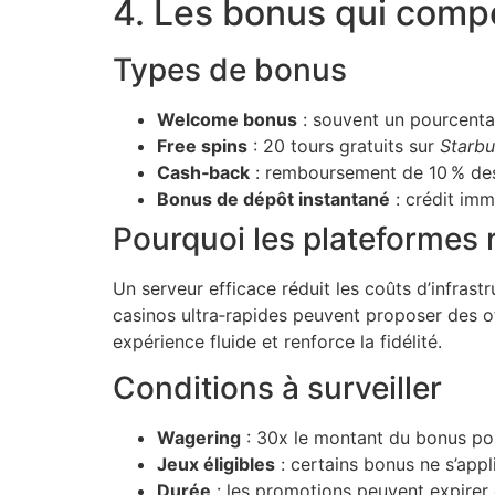
4. Les bonus qui comp
Types de bonus
Welcome bonus
: souvent un pourcentag
Free spins
: 20 tours gratuits sur
Starbu
Cash‑back
: remboursement de 10 % des
Bonus de dépôt instantané
: crédit imm
Pourquoi les plateformes 
Un serveur efficace réduit les coûts d’infras
casinos ultra‑rapides peuvent proposer des offr
expérience fluide et renforce la fidélité.
Conditions à surveiller
Wagering
: 30x le montant du bonus pou
Jeux éligibles
: certains bonus ne s’appli
Durée
: les promotions peuvent expirer e