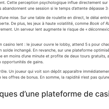
t. Cette perception psychologique influe directement sur le
s abandonnent une session si le temps d’attente dépasse 3 
 mise. Sur une table de roulette en direct, le délai entre l
 perte. De plus, les jeux à haute volatilité, comme
Book of R
rement. Un serveur lent augmente le risque de « déconnexion
n casino lent : le joueur ouvre le lobby, attend 5 s pour c
un solde inchangé. En revanche, sur une plateforme optimis
se en moins d’une minute et profite de deux tours gratuits,
n opportunités de gains.
ntrôle. Un joueur qui voit son dépôt apparaître immédiateme
les offres de bonus. En somme, la rapidité n’est pas qu’une 
ques d’une plateforme de casi