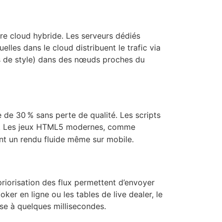
re cloud hybride. Les serveurs dédiés
lles dans le cloud distribuent le trafic via
es de style) dans des nœuds proches du
 de 30 % sans perte de qualité. Les scripts
du. Les jeux HTML5 modernes, comme
ant un rendu fluide même sur mobile.
riorisation des flux permettent d’envoyer
r en ligne ou les tables de live dealer, le
se à quelques millisecondes.