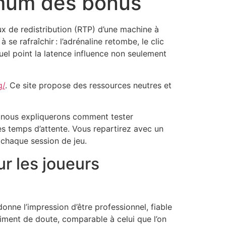
imum des bonus
aux de redistribution (RTP) d’une machine à
e rafraîchir : l’adrénaline retombe, le clic
quel point la latence influence non seulement
g/
. Ce site propose des ressources neutres et
e, nous expliquerons comment tester
 temps d’attente. Vous repartirez avec un
r chaque session de jeu.
ur les joueurs
onne l’impression d’être professionnel, fiable
timent de doute, comparable à celui que l’on