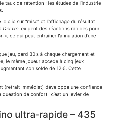
 taux de rétention : les études de l’industrie
s.
e clic sur “mise” et l’affichage du résultat
a Deluxe
, exigent des réactions rapides pour
 », ce qui peut entraîner l’annulation d’une
haque jeu, perd 30 s à chaque chargement et
ée, le même joueur accède à cinq jeux
 augmentant son solde de 12 €. Cette
nt (retrait immédiat) développe une confiance
question de confort : c’est un levier de
no ultra‑rapide – 435