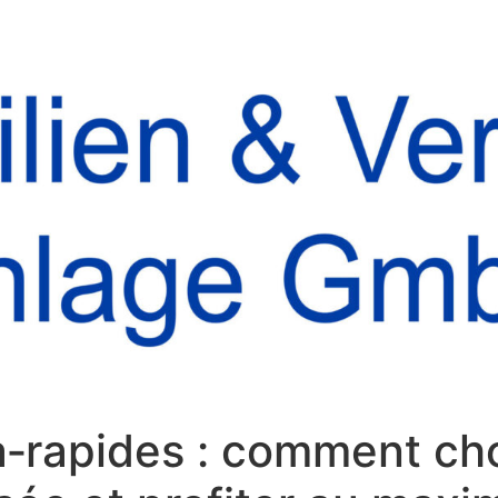
ra‑rapides : comment cho