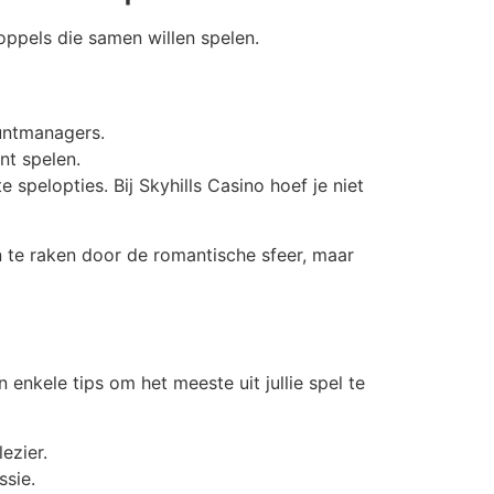
oppels die samen willen spelen.
untmanagers.
nt spelen.
pelopties. Bij Skyhills Casino hoef je niet
n te raken door de romantische sfeer, maar
 enkele tips om het meeste uit jullie spel te
ezier.
ssie.