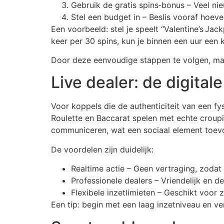
Gebruik de gratis spins‑bonus – Veel ni
Stel een budget in – Beslis vooraf hoevee
Een voorbeeld: stel je speelt “Valentine’s Ja
keer per 30 spins, kun je binnen een uur een k
Door deze eenvoudige stappen te volgen, mak
Live dealer: de digitale
Voor koppels die de authenticiteit van een fy
Roulette en Baccarat spelen met echte croupi
communiceren, wat een sociaal element toevo
De voordelen zijn duidelijk:
Realtime actie – Geen vertraging, zodat j
Professionele dealers – Vriendelijk en d
Flexibele inzetlimieten – Geschikt voor z
Een tip: begin met een laag inzetniveau en ver