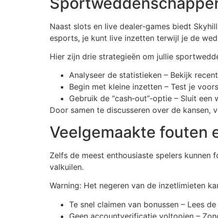
Sportweddenschappen:
Naast slots en live dealer‑games biedt Skyhi
esports, je kunt live inzetten terwijl je de w
Hier zijn drie strategieën om jullie sportwed
Analyseer de statistieken – Bekijk recen
Begin met kleine inzetten – Test je voors
Gebruik de “cash‑out”‑optie – Sluit een
Door samen te discusseren over de kansen, ve
Veelgemaakte fouten e
Zelfs de meest enthousiaste spelers kunnen f
valkuilen.
Warning: Het negeren van de inzetlimieten kan
Te snel claimen van bonussen – Lees de
Geen accountverificatie voltooien – Zond