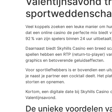
Valentijnsavond t
sportweddenschap
Veel koppels zoeken een leuke manier om hun 
dat een online casino de perfecte mix biedt v
92 % van zijn spelers binnen 24 uur uitbetaalt,
Daarnaast biedt Skyhills Casino een breed sca
spellen hebben een RTP (return‑to‑player) van
graphics en betoverende geluidseffecten.
Voor sportliefhebbers is er bovendien een uit
je naast je partner een cocktail deelt. Het p
storten en opnemen.
Kortom, een digitale date bij Skyhills Casino 
Valentijnsavond.
De unieke voordelen va