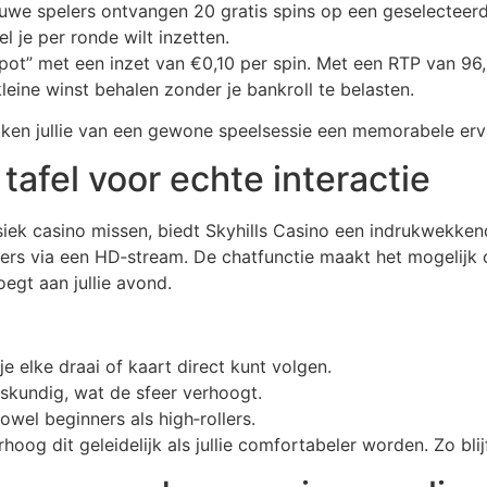
euwe spelers ontvangen 20 gratis spins op een geselecteerd
l je per ronde wilt inzetten.
ckpot” met een inzet van €0,10 per spin. Met een RTP van 9
leine winst behalen zonder je bankroll te belasten.
en jullie van een gewone speelsessie een memorabele erv
 tafel voor echte interactie
siek casino missen, biedt Skyhills Casino een indrukwekkende
ers via een HD‑stream. De chatfunctie maakt het mogelijk 
egt aan jullie avond.
e elke draai of kaart direct kunt volgen.
eskundig, wat de sfeer verhoogt.
owel beginners als high‑rollers.
hoog dit geleidelijk als jullie comfortabeler worden. Zo blij