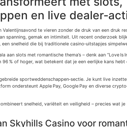
ransformeert met slots,
pen en live dealer‑act
Valentijnsavond te vieren zonder de druk van een druk res
an spanning, gemak en intimiteit. Uit recent onderzoek blij
 een snelheid die bij traditionele casino‑uitstapjes simpelw
la aan slots met romantische thema’s – denk aan “Love Is In
 96 % of hoger, wat betekent dat je een eerlijke kans hebt o
gebreide sportweddenschappen‑sectie. Je kunt live inzetten 
latform ondersteunt Apple Pay, Google Pay en diverse crypt
combineert snelheid, variëteit en veiligheid – precies wat 
n Skyhills Casino voor roman