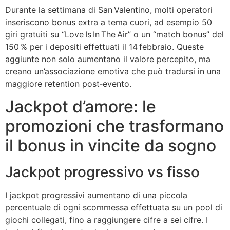
Durante la settimana di San Valentino, molti operatori
inseriscono bonus extra a tema cuori, ad esempio 50
giri gratuiti su “Love Is In The Air” o un “match bonus” del
150 % per i depositi effettuati il 14 febbraio. Queste
aggiunte non solo aumentano il valore percepito, ma
creano un’associazione emotiva che può tradursi in una
maggiore retention post‑evento.
Jackpot d’amore: le
promozioni che trasformano
il bonus in vincite da sogno
Jackpot progressivo vs fisso
I jackpot progressivi aumentano di una piccola
percentuale di ogni scommessa effettuata su un pool di
giochi collegati, fino a raggiungere cifre a sei cifre. I