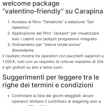
welcome package
“valentino‑friendly” su Carapina
Accesso al filtro “Tematiche” e selezione “San
Valentino”.
Applicazione del filtro “Jackpot” per visualizzare
solo i casinò con jackpot progressivo integrato.
Ordinamento per “Valore totale bonus”
discendente.
Il risultato mostra tre operatori con pacchetti superiori a
1 200 €, tutti con un requisito di rollover massimo di 20x
e giri gratuiti su slot a tema cuori.
Suggerimenti per leggere tra le
righe dei termini e condizioni
Controllare la lista dei giochi eleggibili: alcuni
operatori limitano il contributo al wagering solo a