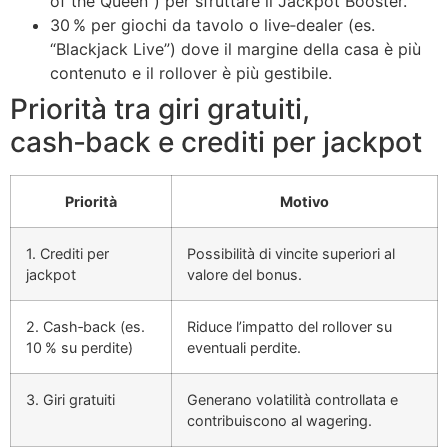
of the Queen”) per sfruttare il Jackpot Booster.
30 % per giochi da tavolo o live‑dealer (es.
“Blackjack Live”) dove il margine della casa è più
contenuto e il rollover è più gestibile.
Priorità tra giri gratuiti,
cash‑back e crediti per jackpot
Priorità
Motivo
1. Crediti per
Possibilità di vincite superiori al
jackpot
valore del bonus.
2. Cash‑back (es.
Riduce l’impatto del rollover su
10 % su perdite)
eventuali perdite.
3. Giri gratuiti
Generano volatilità controllata e
contribuiscono al wagering.