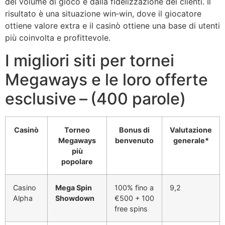
del volume di gioco e dalla fidelizzazione dei clienti. Il
risultato è una situazione win‑win, dove il giocatore
ottiene valore extra e il casinò ottiene una base di utenti
più coinvolta e profittevole.
I migliori siti per tornei
Megaways e le loro offerte
esclusive – (400 parole)
Casinò
Torneo
Bonus di
Valutazione
Megaways
benvenuto
generale*
più
popolare
Casino
Mega Spin
100% fino a
9,2
Alpha
Showdown
€500 + 100
free spins