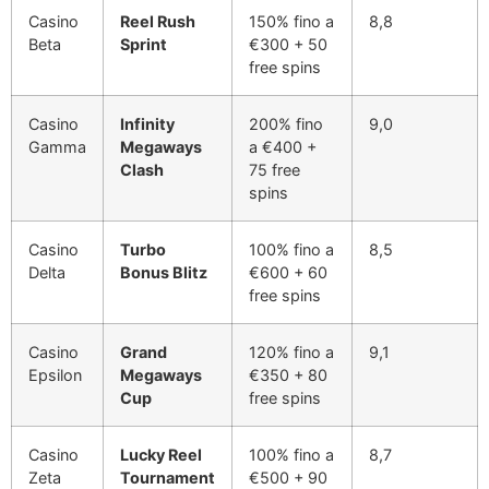
Casino
Reel Rush
150% fino a
8,8
Beta
Sprint
€300 + 50
free spins
Casino
Infinity
200% fino
9,0
Gamma
Megaways
a €400 +
Clash
75 free
spins
Casino
Turbo
100% fino a
8,5
Delta
Bonus Blitz
€600 + 60
free spins
Casino
Grand
120% fino a
9,1
Epsilon
Megaways
€350 + 80
Cup
free spins
Casino
Lucky Reel
100% fino a
8,7
Zeta
Tournament
€500 + 90