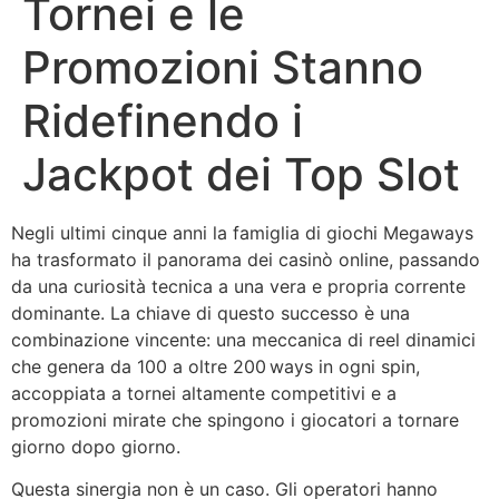
Tornei e le
Promozioni Stanno
Ridefinendo i
Jackpot dei Top Slot
Negli ultimi cinque anni la famiglia di giochi Megaways
ha trasformato il panorama dei casinò online, passando
da una curiosità tecnica a una vera e propria corrente
dominante. La chiave di questo successo è una
combinazione vincente: una meccanica di reel dinamici
che genera da 100 a oltre 200 ways in ogni spin,
accoppiata a tornei altamente competitivi e a
promozioni mirate che spingono i giocatori a tornare
giorno dopo giorno.
Questa sinergia non è un caso. Gli operatori hanno