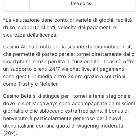
free spins
*La valutazione tiene conto di varietà di giochi, facilità
d’uso, supporto clienti, velocità dei pagamenti e
sicurezza della licenza.
Casino Alpha è noto per la sua interfaccia mobile‑first,
che permette di partecipare ai tornei direttamente dallo
smartphone senza perdita di funzionalità. Il casinò offre
un supporto clienti 24/7 via chat live, e i pagamenti
sono gestiti in media entro 24 ore grazie a soluzioni
come Trustly e Neteller.
Casino Beta si distingue per i tornei a tema stagionale,
dove le slot Megaways sono accompagnate da missioni
giornaliere che sbloccano extra free spins. Il bonus di
benvenuto è particolarmente generoso per i nuovi
utenti italiani, con una quota di wagering moderata
(20x).