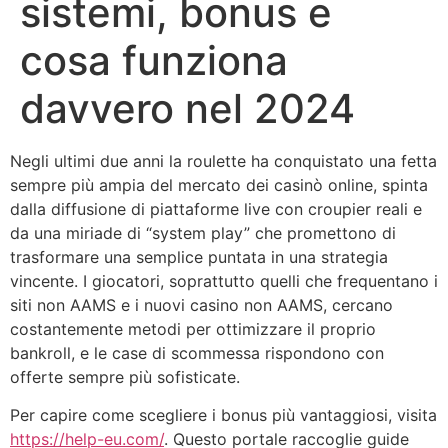
sistemi, bonus e
cosa funziona
davvero nel 2024
Negli ultimi due anni la roulette ha conquistato una fetta
sempre più ampia del mercato dei casinò online, spinta
dalla diffusione di piattaforme live con croupier reali e
da una miriade di “system play” che promettono di
trasformare una semplice puntata in una strategia
vincente. I giocatori, soprattutto quelli che frequentano i
siti non AAMS e i nuovi casino non AAMS, cercano
costantemente metodi per ottimizzare il proprio
bankroll, e le case di scommessa rispondono con
offerte sempre più sofisticate.
Per capire come scegliere i bonus più vantaggiosi, visita
https://help-eu.com/
. Questo portale raccoglie guide