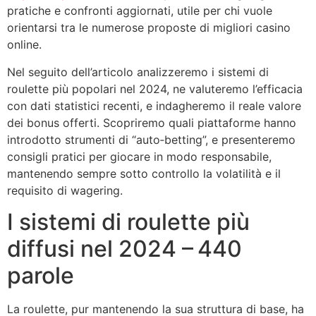
pratiche e confronti aggiornati, utile per chi vuole
orientarsi tra le numerose proposte di migliori casino
online.
Nel seguito dell’articolo analizzeremo i sistemi di
roulette più popolari nel 2024, ne valuteremo l’efficacia
con dati statistici recenti, e indagheremo il reale valore
dei bonus offerti. Scopriremo quali piattaforme hanno
introdotto strumenti di “auto‑betting”, e presenteremo
consigli pratici per giocare in modo responsabile,
mantenendo sempre sotto controllo la volatilità e il
requisito di wagering.
I sistemi di roulette più
diffusi nel 2024 – 440
parole
La roulette, pur mantenendo la sua struttura di base, ha