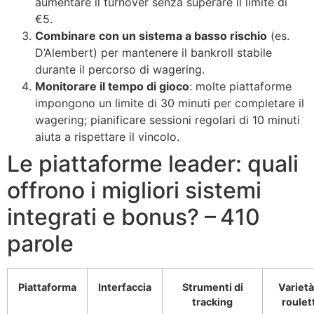
aumentare il turnover senza superare il limite di
€5.
Combinare con un sistema a basso rischio
(es.
D’Alembert) per mantenere il bankroll stabile
durante il percorso di wagering.
Monitorare il tempo di gioco
: molte piattaforme
impongono un limite di 30 minuti per completare il
wagering; pianificare sessioni regolari di 10 minuti
aiuta a rispettare il vincolo.
Le piattaforme leader: quali
offrono i migliori sistemi
integrati e bonus? – 410
parole
Piattaforma
Interfaccia
Strumenti di
Varietà
tracking
roulet