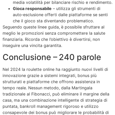
media volatilità per bilanciare rischio e rendimento.
Gioca responsabile
– utilizza gli strumenti di
auto‑esclusione offerti dalle piattaforme se senti
che il gioco sta diventando problematico.
Seguendo queste linee guida, è possibile sfruttare al
meglio le promozioni senza compromettere la salute
finanziaria. Ricorda che l’obiettivo è divertirsi, non
inseguire una vincita garantita.
Conclusione – 240 parole
Nel 2024 la roulette online ha raggiunto nuovi livelli di
innovazione grazie a sistemi integrati, bonus più
strutturati e piattaforme che offrono assistenza in
tempo reale. Nessun metodo, dalla Martingala
tradizionale al Fibonacci, può eliminare il margine della
casa, ma una combinazione intelligente di strategia di
puntata, bankroll management rigoroso e utilizzo
consapevole dei bonus può migliorare le probabilità di