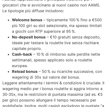
giocatori che si avvicinano ai nuovi casino non AAMS.
Le tipologie più diffuse includono:
Welcome bonus
– tipicamente 100 % fino a €500
più 100 giri su slot selezionate, ma spesso limitati
a giochi con RTP superiore al 95 %.
No‑deposit bonus
– €10 gratuiti senza deposito,
ideale per testare la roulette live senza rischiare
capitale proprio.
Cash‑back
– 10 % di rimborso sulle perdite nette
settimanali, spesso applicato solo a roulette
europea.
Reload bonus
– 50 % su ricariche successive, con
wagering di 30x sul valore del bonus.
Leggere attentamente i termini & condizioni è cruciale. Il
wagering medio per i bonus roulette si aggira intorno a
30‑35x, ma le restrizioni di puntata massima (ad es. €5
per giro) possono allungare il tempo necessario per
soddisfarle. Inoltre, molti casinò escludono le puntate “a