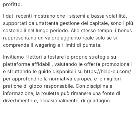
profitto.
I dati recenti mostrano che i sistemi a bassa volatilità,
supportati da un’attenta gestione del capitale, sono i più
sostenibili nel lungo periodo. Allo stesso tempo, i bonus
rappresentano un valore aggiunto reale solo se si
comprende il wagering e i limiti di puntata.
Invitiamo i lettori a testare le proprie strategie su
piattaforme affidabili, valutando le offerte promozionali
e sfruttando le guide disponibili su https://help-eu.com/
per approfondire la normativa europea e le migliori
pratiche di gioco responsabile. Con disciplina e
informazione, la roulette può rimanere una fonte di
divertimento e, occasionalmente, di guadagno.