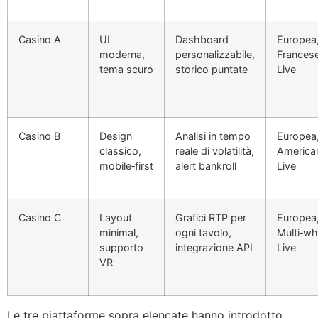
Casino A
UI
Dashboard
Europea
moderna,
personalizzabile,
Francese
tema scuro
storico puntate
Live
Casino B
Design
Analisi in tempo
Europea
classico,
reale di volatilità,
America
mobile‑first
alert bankroll
Live
Casino C
Layout
Grafici RTP per
Europea
minimal,
ogni tavolo,
Multi‑wh
supporto
integrazione API
Live
VR
Le tre piattaforme sopra elencate hanno introdotto