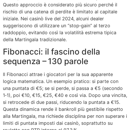
Questo approccio è considerato più sicuro perché il
rischio di una catena di perdite è limitato al capitale
iniziale. Nei casinò live del 2024, alcuni dealer
suggeriscono di utilizzare un “stop‑gain” al terzo
raddoppio, evitando così la volatilità estrema tipica
della Martingala tradizionale.
Fibonacci: il fascino della
sequenza – 130 parole
Il Fibonacci attrae i giocatori per la sua apparente
logica matematica. Un esempio pratico: si parte con
una puntata di €5; se si perde, si passa a €5 (secondo
1‑1), poi €10, €15, €25, €40 e così via. Dopo una vincita,
si retrocede di due passi, riducendo la puntata a €15.
Questa dinamica rende il bankroll più gestibile rispetto
alla Martingala, ma richiede disciplina per non superare i
limiti di puntata imposti dai casinò, soprattutto su