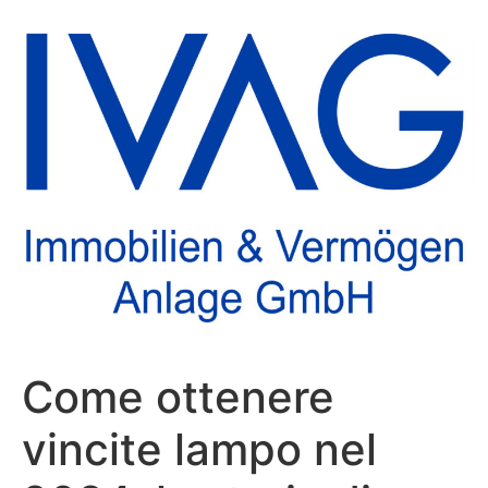
Come ottenere
vincite lampo nel