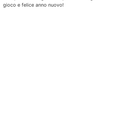
gioco e felice anno nuovo!