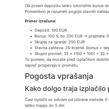
Ob prvem depozitu lahko izkoristite bonus d
Pomembno je razumeti pogoje stavnih zahtev
Primer izračuna:
Depozit: 100 EUR
Bonus: 100 % do 200 EUR → prejmete 
Skupaj za igranje: 200 EUR
Stavna zahteva: 35-kratnik (bonus + de
Skupni promet: 35 × (100 + 100) = 35 
To pomeni, da morate pred izplačilom dobitko
največ prispevajo k prometu.
Pogosta vprašanja
Kako dolgo traja izplačilo
Časi izplačil so odvisni od izbrane metode. E
lahko trajajo do 5 dni.