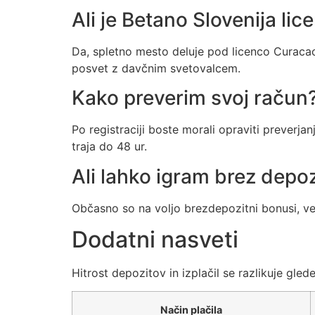
Ali je Betano Slovenija lic
Da, spletno mesto deluje pod licenco Curacao
posvet z davčnim svetovalcem.
Kako preverim svoj račun
Po registraciji boste morali opraviti preverj
traja do 48 ur.
Ali lahko igram brez depo
Občasno so na voljo brezdepozitni bonusi, ve
Dodatni nasveti
Hitrost depozitov in izplačil se razlikuje gl
Način plačila