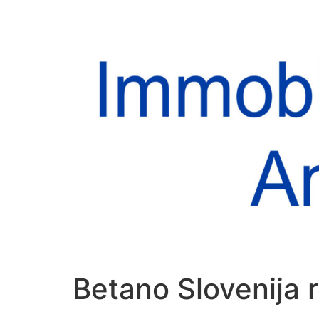
Betano Slovenija r