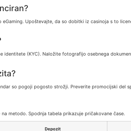
enciran?
 eGaming. Upoštevajte, da so dobitki iz casinoja s to lice
?
anje identitete (KYC). Naložite fotografijo osebnega dokume
zita?
ndar so pogoji pogosto strožji. Preverite promocijski del 
ede na metodo. Spodnja tabela prikazuje pričakovane čase.
Depozit