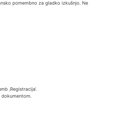
dejansko pomembno za gladko izkušnjo. Ne
mb ‚Registracija‘.
 z dokumentom.