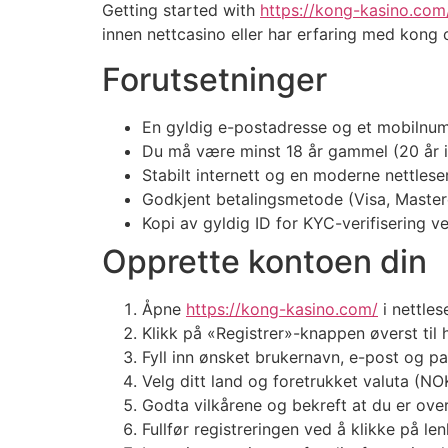
Getting started with
https://kong-kasino.com
innen nettcasino eller har erfaring med kong c
Forutsetninger
En gyldig e-postadresse og et mobilnumm
Du må være minst 18 år gammel (20 år i 
Stabilt internett og en moderne nettles
Godkjent betalingsmetode (Visa, Mastercar
Kopi av gyldig ID for KYC-verifisering v
Opprette kontoen din
Åpne
https://kong-kasino.com/
i nettle
Klikk på «Registrer»-knappen øverst til 
Fyll inn ønsket brukernavn, e-post og pa
Velg ditt land og foretrukket valuta (NO
Godta vilkårene og bekreft at du er over
Fullfør registreringen ved å klikke på le