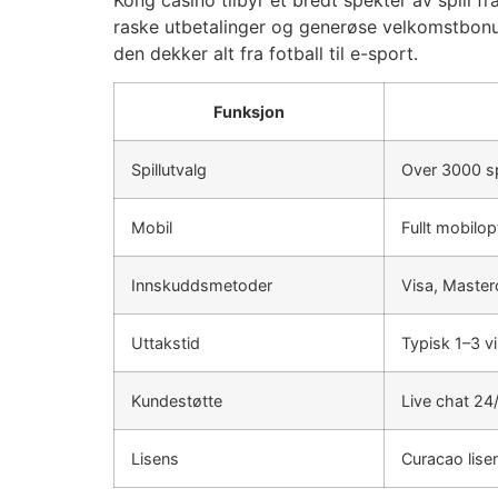
raske utbetalinger og generøse velkomstbonus
den dekker alt fra fotball til e-sport.
Funksjon
Spillutvalg
Over 3000 spi
Mobil
Fullt mobilop
Innskuddsmetoder
Visa, Masterc
Uttakstid
Typisk 1–3 v
Kundestøtte
Live chat 24
Lisens
Curacao lise