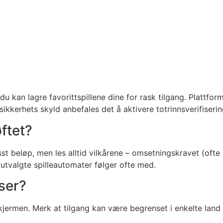
r du kan lagre favorittspillene dine for rask tilgang. Plattf
ikkerhets skyld anbefales det å aktivere totrinnsverifiserin
ftet?
st beløp, men les alltid vilkårene – omsetningskravet (oft
 utvalgte spilleautomater følger ofte med.
iser?
kjermen. Merk at tilgang kan være begrenset i enkelte land p