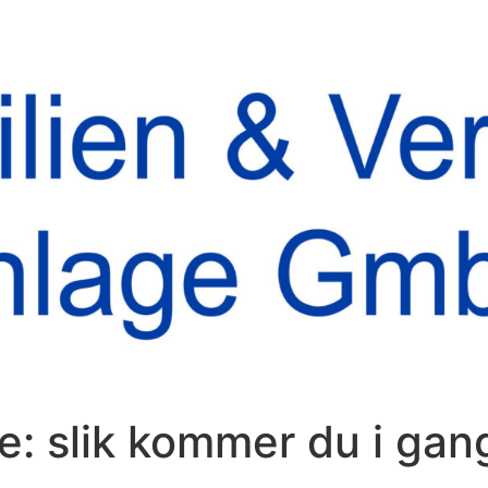
: slik kommer du i gang