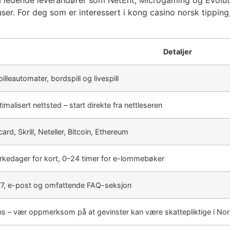
er. For deg som er interessert i kong casino norsk tipping
Detaljer
lleautomater, bordspill og livespill
timalisert nettsted – start direkte fra nettleseren
ard, Skrill, Neteller, Bitcoin, Ethereum
irkedager for kort, 0–24 timer for e-lommebøker
/7, e-post og omfattende FAQ-seksjon
ns – vær oppmerksom på at gevinster kan være skattepliktige i No