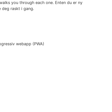
walks you through each one. Enten du er ny
e deg raskt i gang.
progressiv webapp (PWA)