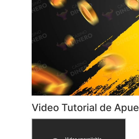
Video Tutorial de Apue