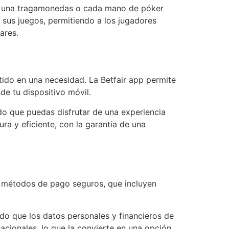
en una tragamonedas o cada mano de póker
 sus juegos, permitiendo a los jugadores
ares.
tido en una necesidad. La Betfair app permite
e tu dispositivo móvil.
do que puedas disfrutar de una experiencia
ra y eficiente, con la garantía de una
es métodos de pago seguros, que incluyen
do que los datos personales y financieros de
cionales, lo que la convierte en una opción