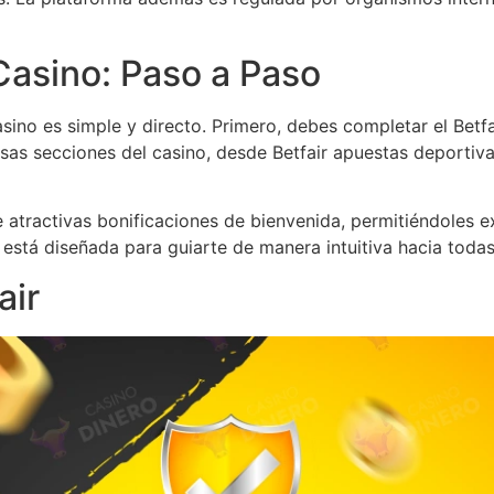
Casino: Paso a Paso
asino es simple y directo. Primero, debes completar el Bet
ersas secciones del casino, desde Betfair apuestas deport
 atractivas bonificaciones de bienvenida, permitiéndoles 
 está diseñada para guiarte de manera intuitiva hacia todas 
air