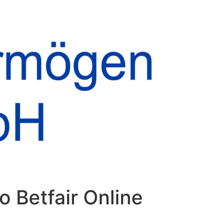
 Betfair Online