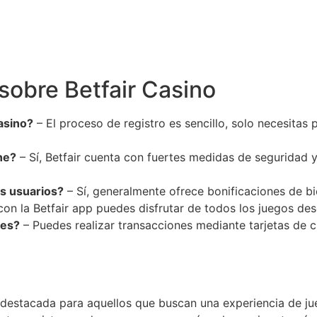
sobre Betfair Casino
asino?
– El proceso de registro es sencillo, solo necesitas 
ne?
– Sí, Betfair cuenta con fuertes medidas de seguridad 
s usuarios?
– Sí, generalmente ofrece bonificaciones de b
con la Betfair app puedes disfrutar de todos los juegos des
les?
– Puedes realizar transacciones mediante tarjetas de c
destacada para aquellos que buscan una experiencia de jue