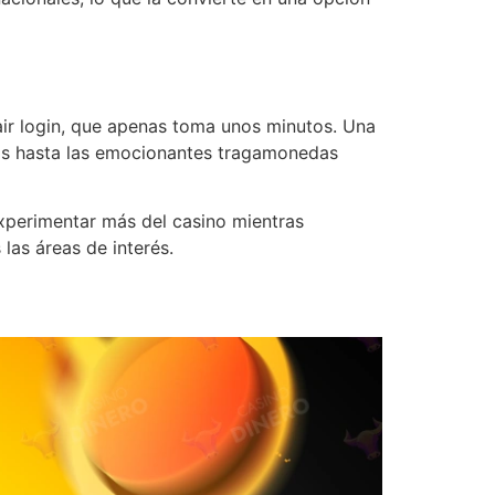
fair login, que apenas toma unos minutos. Una
ivas hasta las emocionantes tragamonedas
experimentar más del casino mientras
las áreas de interés.