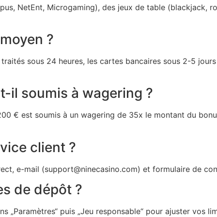
us, NetEnt, Microgaming), des jeux de table (blackjack, rou
t moyen ?
t traités sous 24 heures, les cartes bancaires sous 2-5 jours
-il soumis à wagering ?
 200 € est soumis à un wagering de 35x le montant du bon
ice client ?
rect, e-mail (support@ninecasino.com) et formulaire de con
es de dépôt ?
ns „Paramètres“ puis „Jeu responsable“ pour ajuster vos l