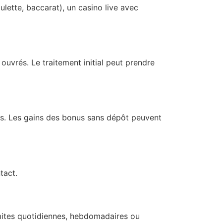
lette, baccarat), un casino live avec
 ouvrés. Le traitement initial peut prendre
us. Les gains des bonus sans dépôt peuvent
tact.
imites quotidiennes, hebdomadaires ou