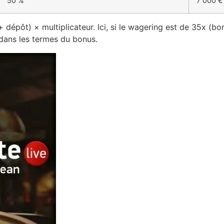
50 %
7 000 €
 dépôt) × multiplicateur. Ici, si le wagering est de 35x (b
 dans les termes du bonus.