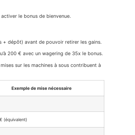
 activer le bonus de bienvenue.
+ dépôt) avant de pouvoir retirer les gains.
u’à 200 € avec un wagering de 35x le bonus.
 mises sur les machines à sous contribuent à
Exemple de mise nécessaire
€ (équivalent)