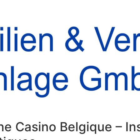
e Casino Belgique – Insc