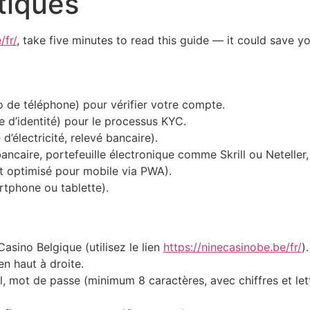
tiques
/fr/
, take five minutes to read this guide — it could save 
 de téléphone) pour vérifier votre compte.
te d’identité) pour le processus KYC.
’électricité, relevé bancaire).
caire, portefeuille électronique comme Skrill ou Neteller,
st optimisé pour mobile via PWA).
rtphone ou tablette).
Casino Belgique (utilisez le lien
https://ninecasinobe.be/fr/
).
en haut à droite.
il, mot de passe (minimum 8 caractères, avec chiffres et l