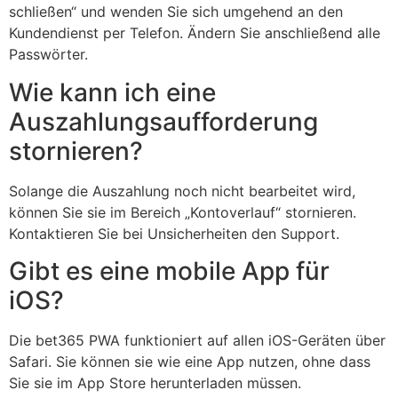
schließen“ und wenden Sie sich umgehend an den
Kundendienst per Telefon. Ändern Sie anschließend alle
Passwörter.
Wie kann ich eine
Auszahlungsaufforderung
stornieren?
Solange die Auszahlung noch nicht bearbeitet wird,
können Sie sie im Bereich „Kontoverlauf“ stornieren.
Kontaktieren Sie bei Unsicherheiten den Support.
Gibt es eine mobile App für
iOS?
Die bet365 PWA funktioniert auf allen iOS-Geräten über
Safari. Sie können sie wie eine App nutzen, ohne dass
Sie sie im App Store herunterladen müssen.