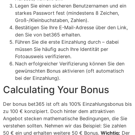
Legen Sie einen sicheren Benutzernamen und ein
starkes Passwort fest (mindestens 8 Zeichen,
Groß-/Kleinbuchstaben, Zahlen).
Bestätigen Sie Ihre E-Mail-Adresse über den Link,
den Sie von bet365 erhalten.
Führen Sie die erste Einzahlung durch – dabei
müssen Sie häufig auch Ihre Identität per
Fotoausweis verifizieren.
Nach erfolgreicher Verifizierung können Sie den
gewünschten Bonus aktivieren (oft automatisch
bei der Einzahlung).
Calculating Your Bonus
Der bonus bet365 ist oft als 100% Einzahlungsbonus bis
zu 100 € konzipiert. Doch hinter dem attraktiven
Angebot stecken mathematische Bedingungen, die Sie
verstehen sollten. Nehmen wir das Beispiel: Sie zahlen
50 € ein und erhalten weitere 50 € Bonus.
Wichtig:
Der