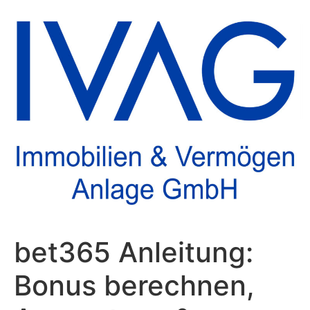
bet365 Anleitung:
Bonus berechnen,