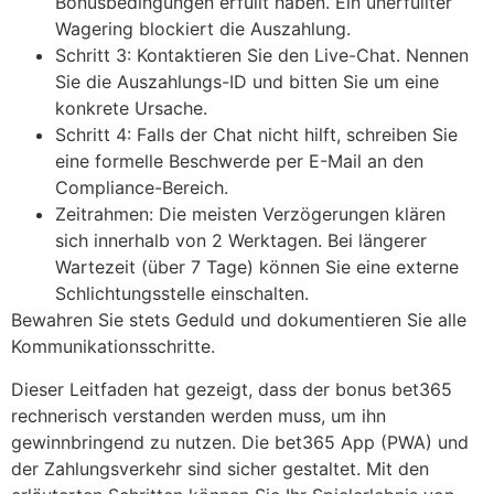
Bonusbedingungen erfüllt haben. Ein unerfüllter
Wagering blockiert die Auszahlung.
Schritt 3: Kontaktieren Sie den Live-Chat. Nennen
Sie die Auszahlungs-ID und bitten Sie um eine
konkrete Ursache.
Schritt 4: Falls der Chat nicht hilft, schreiben Sie
eine formelle Beschwerde per E-Mail an den
Compliance-Bereich.
Zeitrahmen: Die meisten Verzögerungen klären
sich innerhalb von 2 Werktagen. Bei längerer
Wartezeit (über 7 Tage) können Sie eine externe
Schlichtungsstelle einschalten.
Bewahren Sie stets Geduld und dokumentieren Sie alle
Kommunikationsschritte.
Dieser Leitfaden hat gezeigt, dass der bonus bet365
rechnerisch verstanden werden muss, um ihn
gewinnbringend zu nutzen. Die bet365 App (PWA) und
der Zahlungsverkehr sind sicher gestaltet. Mit den