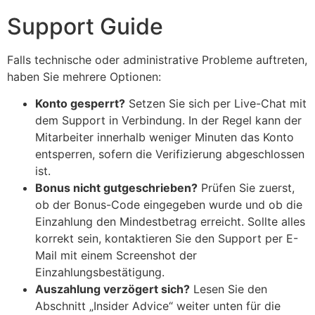
Support Guide
Falls technische oder administrative Probleme auftreten,
haben Sie mehrere Optionen:
Konto gesperrt?
Setzen Sie sich per Live-Chat mit
dem Support in Verbindung. In der Regel kann der
Mitarbeiter innerhalb weniger Minuten das Konto
entsperren, sofern die Verifizierung abgeschlossen
ist.
Bonus nicht gutgeschrieben?
Prüfen Sie zuerst,
ob der Bonus-Code eingegeben wurde und ob die
Einzahlung den Mindestbetrag erreicht. Sollte alles
korrekt sein, kontaktieren Sie den Support per E-
Mail mit einem Screenshot der
Einzahlungsbestätigung.
Auszahlung verzögert sich?
Lesen Sie den
Abschnitt „Insider Advice“ weiter unten für die