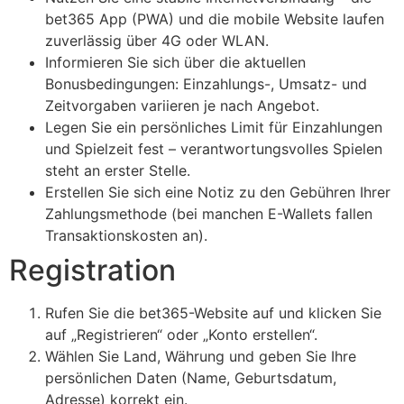
bet365 App (PWA) und die mobile Website laufen
zuverlässig über 4G oder WLAN.
Informieren Sie sich über die aktuellen
Bonusbedingungen: Einzahlungs-, Umsatz- und
Zeitvorgaben variieren je nach Angebot.
Legen Sie ein persönliches Limit für Einzahlungen
und Spielzeit fest – verantwortungsvolles Spielen
steht an erster Stelle.
Erstellen Sie sich eine Notiz zu den Gebühren Ihrer
Zahlungsmethode (bei manchen E-Wallets fallen
Transaktionskosten an).
Registration
Rufen Sie die bet365-Website auf und klicken Sie
auf „Registrieren“ oder „Konto erstellen“.
Wählen Sie Land, Währung und geben Sie Ihre
persönlichen Daten (Name, Geburtsdatum,
Adresse) korrekt ein.