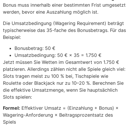
Bonus muss innerhalb einer bestimmten Frist umgesetzt
werden, bevor eine Auszahlung möglich ist.
Die Umsatzbedingung (Wagering Requirement) beträgt
typischerweise das 35-fache des Bonusbetrags. Für das
Beispiel:
Bonusbetrag: 50 €
Umsatzbedingung: 50 € × 35 = 1.750 €
Jetzt müssen Sie Wetten im Gesamtwert von 1.750 €
platzieren. Allerdings zählen nicht alle Spiele gleich viel:
Slots tragen meist zu 100 % bei, Tischspiele wie
Roulette oder Blackjack nur zu 10–20 %. Berechnen Sie
die effektive Umsatzmenge, wenn Sie hauptsächlich
Slots spielen:
Formel:
Effektiver Umsatz = (Einzahlung + Bonus) ×
Wagering-Anforderung × Beitragsprozentsatz des
Spiels