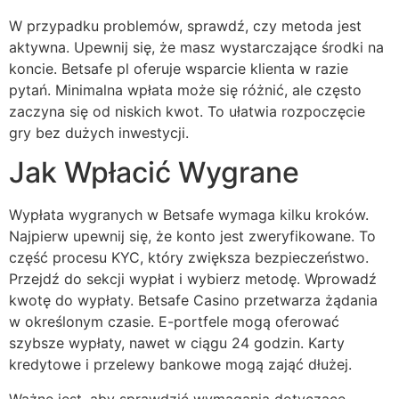
W przypadku problemów, sprawdź, czy metoda jest
aktywna. Upewnij się, że masz wystarczające środki na
koncie. Betsafe pl oferuje wsparcie klienta w razie
pytań. Minimalna wpłata może się różnić, ale często
zaczyna się od niskich kwot. To ułatwia rozpoczęcie
gry bez dużych inwestycji.
Jak Wpłacić Wygrane
Wypłata wygranych w Betsafe wymaga kilku kroków.
Najpierw upewnij się, że konto jest zweryfikowane. To
część procesu KYC, który zwiększa bezpieczeństwo.
Przejdź do sekcji wypłat i wybierz metodę. Wprowadź
kwotę do wypłaty. Betsafe Casino przetwarza żądania
w określonym czasie. E-portfele mogą oferować
szybsze wypłaty, nawet w ciągu 24 godzin. Karty
kredytowe i przelewy bankowe mogą zająć dłużej.
Ważne jest, aby sprawdzić wymagania dotyczące