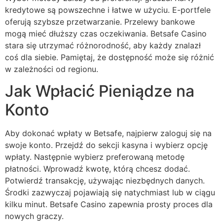
kredytowe są powszechne i łatwe w użyciu. E-portfele
oferują szybsze przetwarzanie. Przelewy bankowe
mogą mieć dłuższy czas oczekiwania. Betsafe Casino
stara się utrzymać różnorodność, aby każdy znalazł
coś dla siebie. Pamiętaj, że dostępność może się różnić
w zależności od regionu.
Jak Wpłacić Pieniądze na
Konto
Aby dokonać wpłaty w Betsafe, najpierw zaloguj się na
swoje konto. Przejdź do sekcji kasyna i wybierz opcję
wpłaty. Następnie wybierz preferowaną metodę
płatności. Wprowadź kwotę, którą chcesz dodać.
Potwierdź transakcję, używając niezbędnych danych.
Środki zazwyczaj pojawiają się natychmiast lub w ciągu
kilku minut. Betsafe Casino zapewnia prosty proces dla
nowych graczy.