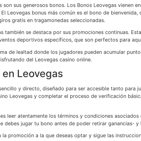
as son sus generosos bonos. Los Bonos Leovegas vienen en 
 El Leovegas bonus más común es el bono de bienvenida, qu
 giros gratis en tragamonedas seleccionadas.
 también se destaca por sus promociones continuas. Estas
 eventos deportivos específicos, que son perfectos para aq
ama de lealtad donde los jugadores pueden acumular punto
isfrutando del Leovegas casino online.
 en Leovegas
encillo y directo, diseñado para ser accesible tanto para
ino Leovegas y completar el proceso de verificación básic
es leer atentamente los términos y condiciones asociados 
e debes jugar tu bono antes de poder retirar ganancias- y 
 la promoción a la que deseas optar y sigue las instruccio