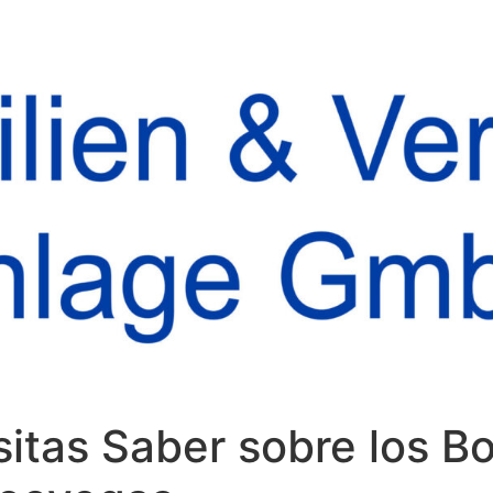
itas Saber sobre los B