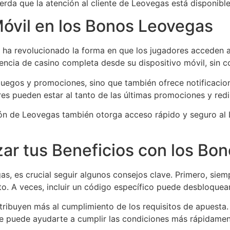
uerda que la atención al cliente de Leovegas está disponibl
Móvil en los Bonos Leovegas
p ha revolucionado la forma en que los jugadores acceden 
iencia de casino completa desde su dispositivo móvil, sin c
 juegos y promociones, sino que también ofrece notificacio
res pueden estar al tanto de las últimas promociones y red
ción de Leovegas también otorga acceso rápido y seguro al
ar tus Beneficios con los Bo
, es crucial seguir algunos consejos clave. Primero, siem
ito. A veces, incluir un código específico puede desbloquea
tribuyen más al cumplimiento de los requisitos de apuesta
ue puede ayudarte a cumplir las condiciones más rápidamen