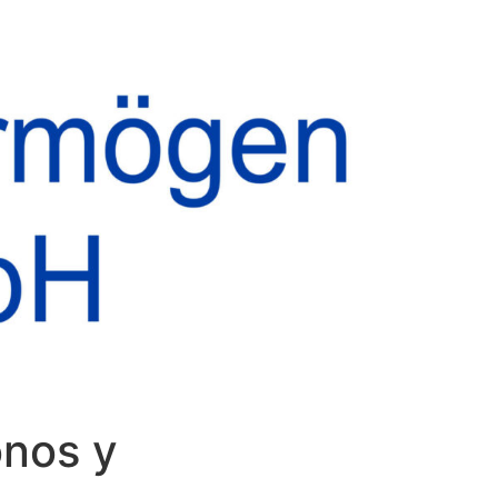
onos y