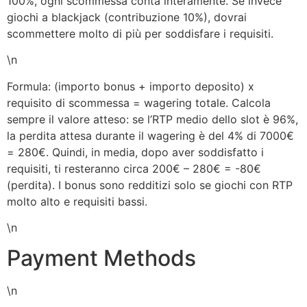
100%, ogni scommessa conta interamente. Se invece
giochi a blackjack (contribuzione 10%), dovrai
scommettere molto di più per soddisfare i requisiti.
\n
Formula: (importo bonus + importo deposito) x
requisito di scommessa = wagering totale. Calcola
sempre il valore atteso: se l’RTP medio dello slot è 96%,
la perdita attesa durante il wagering è del 4% di 7000€
= 280€. Quindi, in media, dopo aver soddisfatto i
requisiti, ti resteranno circa 200€ – 280€ = -80€
(perdita). I bonus sono redditizi solo se giochi con RTP
molto alto e requisiti bassi.
\n
Payment Methods
\n