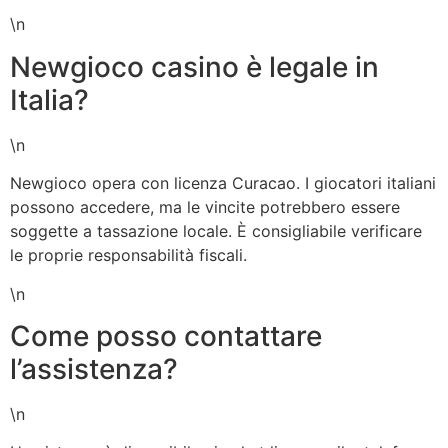
\n
Newgioco casino è legale in
Italia?
\n
Newgioco opera con licenza Curacao. I giocatori italiani
possono accedere, ma le vincite potrebbero essere
soggette a tassazione locale. È consigliabile verificare
le proprie responsabilità fiscali.
\n
Come posso contattare
l’assistenza?
\n