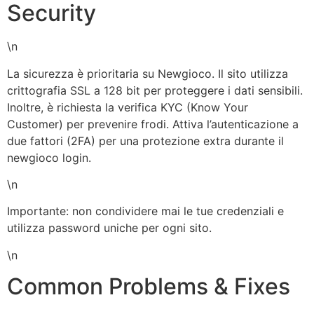
Security
\n
La sicurezza è prioritaria su Newgioco. Il sito utilizza
crittografia SSL a 128 bit per proteggere i dati sensibili.
Inoltre, è richiesta la verifica KYC (Know Your
Customer) per prevenire frodi. Attiva l’autenticazione a
due fattori (2FA) per una protezione extra durante il
newgioco login.
\n
Importante: non condividere mai le tue credenziali e
utilizza password uniche per ogni sito.
\n
Common Problems & Fixes