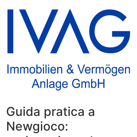
Guida pratica a
Newgioco: