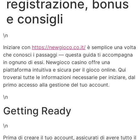
registrazione, bonus
e consigli
\n
Iniziare con
https://newgioco.co.it/
è semplice una volta
che conosci i passaggi — questa guida ti accompagna
in ognuno di essi. Newgioco casino offre una
piattaforma intuitiva e sicura per il gioco online. Qui
troverai tutte le informazioni necessarie per iniziare, dal
primo accesso alla gestione del tuo account.
\n
Getting Ready
\n
Prima di creare il tuo account, assicurati di avere tutto il