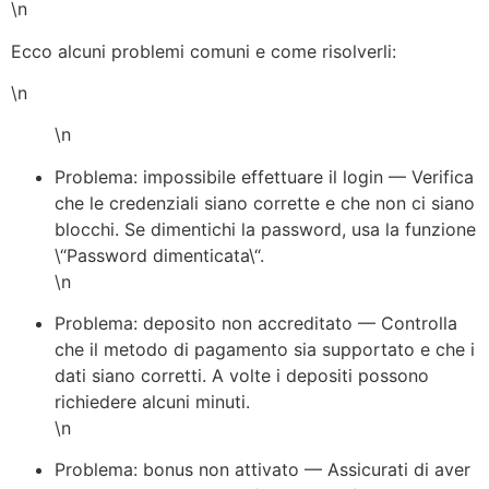
\n
Ecco alcuni problemi comuni e come risolverli:
\n
\n
Problema: impossibile effettuare il login — Verifica
che le credenziali siano corrette e che non ci siano
blocchi. Se dimentichi la password, usa la funzione
\“Password dimenticata\“.
\n
Problema: deposito non accreditato — Controlla
che il metodo di pagamento sia supportato e che i
dati siano corretti. A volte i depositi possono
richiedere alcuni minuti.
\n
Problema: bonus non attivato — Assicurati di aver