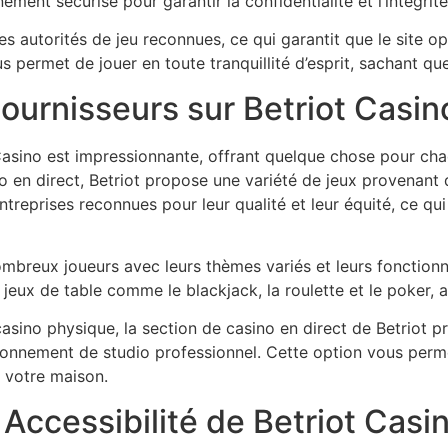
ment sécurisé pour garantir la confidentialité et l’intégri
s autorités de jeu reconnues, ce qui garantit que le site o
us permet de jouer en toute tranquillité d’esprit, sachant qu
ournisseurs sur Betriot Casin
 Casino est impressionnante, offrant quelque chose pour cha
no en direct, Betriot propose une variété de jeux provenant 
 entreprises reconnues pour leur qualité et leur équité, ce qu
ombreux joueurs avec leurs thèmes variés et leurs fonctionn
jeux de table comme le blackjack, la roulette et le poker, 
casino physique, la section de casino en direct de Betriot 
ronnement de studio professionnel. Cette option vous permet
e votre maison.
t Accessibilité de Betriot Casi