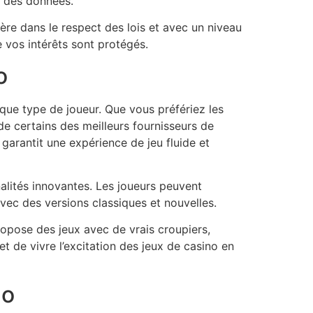
té des données.
père dans le respect des lois et avec un niveau
e vos intérêts sont protégés.
o
que type de joueur. Que vous préfériez les
de certains des meilleurs fournisseurs de
i garantit une expérience de jeu fluide et
alités innovantes. Les joueurs peuvent
avec des versions classiques et nouvelles.
propose des jeux avec de vrais croupiers,
 de vivre l’excitation des jeux de casino en
no