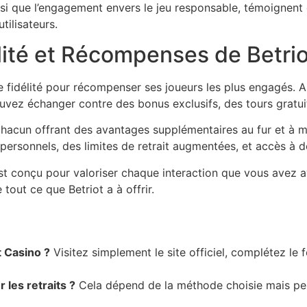
si que l’engagement envers le jeu responsable, témoignent 
tilisateurs.
ité et Récompenses de Betrio
fidélité pour récompenser ses joueurs les plus engagés. A
uvez échanger contre des bonus exclusifs, des tours gratu
acun offrant des avantages supplémentaires au fur et à m
personnels, des limites de retrait augmentées, et accès à 
t conçu pour valoriser chaque interaction que vous avez av
tout ce que Betriot a à offrir.
t Casino ?
Visitez simplement le site officiel, complétez le f
 les retraits ?
Cela dépend de la méthode choisie mais peut