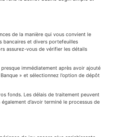
nces de la manière qui vous convient le
s bancaires et divers portefeuilles
s assurez-vous de vérifier les détails
r presque immédiatement après avoir ajouté
 Banque » et sélectionnez l’option de dépôt
 vos fonds. Les délais de traitement peuvent
s également d’avoir terminé le processus de