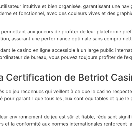
tilisateur intuitive et bien organisée, garantissant une navi
oderne et fonctionnel, avec des couleurs vives et des graphiq
, permettant aux joueurs de profiter de leur plateforme préf
tion, assurant une performance optimale sans compromettre 
dant le casino en ligne accessible à un large public internat
ordinateur de bureau, vous pouvez toujours profiter de l’
 Certification de Betriot Cas
s de jeu reconnues qui veillent à ce que le casino respecte
fié pour garantir que tous les jeux sont équitables et que l
ur environnement de jeu est sûr et fiable, réduisant signif
iers et la conformité aux normes internationales renforcent 