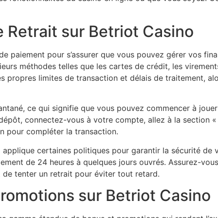
 Retrait sur Betriot Casino
 de paiement pour s’assurer que vous pouvez gérer vos fina
eurs méthodes telles que les cartes de crédit, les virement
propres limites de transaction et délais de traitement, alor
antané, ce qui signifie que vous pouvez commencer à joue
dépôt, connectez-vous à votre compte, allez à la section «
ran pour compléter la transaction.
o applique certaines politiques pour garantir la sécurité de
ralement de 24 heures à quelques jours ouvrés. Assurez-vou
e tenter un retrait pour éviter tout retard.
Promotions sur Betriot Casino