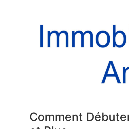
Comment Débuter a