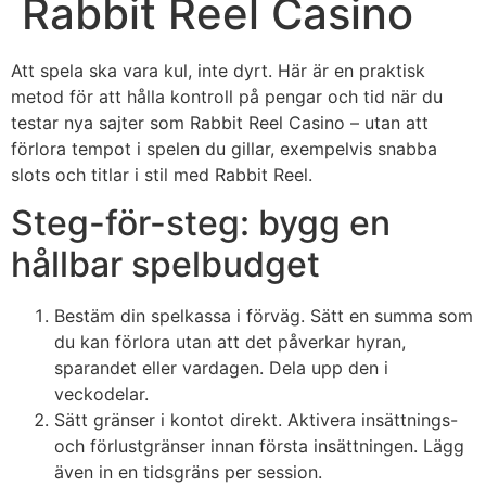
Rabbit Reel Casino
Att spela ska vara kul, inte dyrt. Här är en praktisk
metod för att hålla kontroll på pengar och tid när du
testar nya sajter som Rabbit Reel Casino – utan att
förlora tempot i spelen du gillar, exempelvis snabba
slots och titlar i stil med Rabbit Reel.
Steg-för-steg: bygg en
hållbar spelbudget
Bestäm din spelkassa i förväg. Sätt en summa som
du kan förlora utan att det påverkar hyran,
sparandet eller vardagen. Dela upp den i
veckodelar.
Sätt gränser i kontot direkt. Aktivera insättnings-
och förlustgränser innan första insättningen. Lägg
även in en tidsgräns per session.