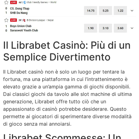
Il Librabet Casinò: Più di un
Semplice Divertimento
Il Librabet casinò non è solo un luogo per tentare la
fortuna, ma una piattaforma in cui l’intrattenimento è
elevato grazie a un’ampia gamma di giochi disponibili.
Dai classici giochi da tavolo alle slot machine di ultima
generazione, Librabet offre tutto ciò che un
appassionato di casinò potrebbe desiderare. Questo
permette ai giocatori di sperimentare diverse modalità
di gioco senza mai annoiarsi.
Librabet Scommesse: Un