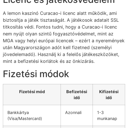
A lemon kaszinó Curacao-i licenc alatt működik, ami
biztosítja a játék tisztaságát. A játékosok adatait SSL
titkosítás védi. Fontos tudni, hogy a Curacao-i licenc
nem nyújt olyan szintű fogyasztóvédelmet, mint az
MGA vagy helyi európai licencek – ezért a nyeremények
után Magyarországon adót kell fizetned (személyi
jövedelemadó). Használj ki a felelős játékeszközöket,
mint a befizetési korlátok és az önkizárás.
Fizetési módok
Fizetési mód
Befizetési
Kifizetési
idő
idő
Bankkártya
Azonnali
1-3
(Visa/Mastercard)
munkanap