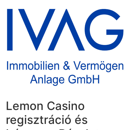
Lemon Casino
regisztráció és