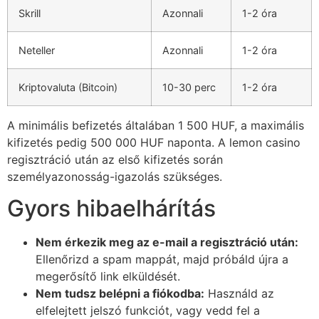
Skrill
Azonnali
1-2 óra
Neteller
Azonnali
1-2 óra
Kriptovaluta (Bitcoin)
10-30 perc
1-2 óra
A minimális befizetés általában 1 500 HUF, a maximális
kifizetés pedig 500 000 HUF naponta. A lemon casino
regisztráció után az első kifizetés során
személyazonosság-igazolás szükséges.
Gyors hibaelhárítás
Nem érkezik meg az e-mail a regisztráció után:
Ellenőrizd a spam mappát, majd próbáld újra a
megerősítő link elküldését.
Nem tudsz belépni a fiókodba:
Használd az
elfelejtett jelszó funkciót, vagy vedd fel a