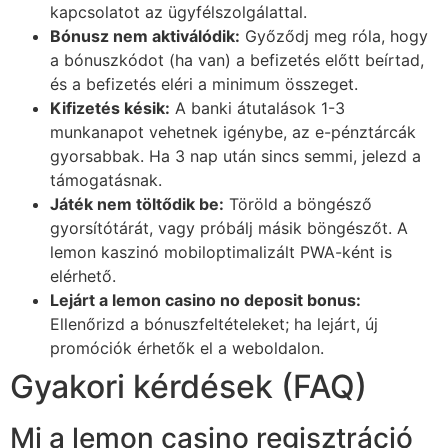
kapcsolatot az ügyfélszolgálattal.
Bónusz nem aktiválódik:
Győződj meg róla, hogy
a bónuszkódot (ha van) a befizetés előtt beírtad,
és a befizetés eléri a minimum összeget.
Kifizetés késik:
A banki átutalások 1-3
munkanapot vehetnek igénybe, az e-pénztárcák
gyorsabbak. Ha 3 nap után sincs semmi, jelezd a
támogatásnak.
Játék nem töltődik be:
Töröld a böngésző
gyorsítótárát, vagy próbálj másik böngészőt. A
lemon kaszinó mobiloptimalizált PWA-ként is
elérhető.
Lejárt a lemon casino no deposit bonus:
Ellenőrizd a bónuszfeltételeket; ha lejárt, új
promóciók érhetők el a weboldalon.
Gyakori kérdések (FAQ)
Mi a lemon casino regisztráció