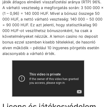
játék átlagos elméleti visszafizetési aránya (RTP) 96%.
A várható veszteség a megforgatás során: 3 500 000 ×
(1 – 0,96) = 140 000 HUF. Mivel a bónusz összege 50
000 HUF, a nettó várható veszteség: 140 000 – 50 000
= 90 000 HUF. Ez azt jelenti, hogy statisztikailag 90
000 HUF-ot veszíthetsz bónuszonként, ha csak a
követelményeket nézzük. A lemon casino no deposit
bonus ezzel szemben kisebb tételekkel, de hasonló
elven működik – például 10 ingyenes pörgetés esetén
alacsonyabb a várható érték.
Licenc és játékosvédelem